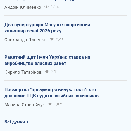
Андрій Клименко
1,4 т.
Два супертурніри Магучіх: спортивний
календар осені 2026 року
Олександр Липенко
2,2 т.
Ракетний щит і меч України: ставка на
виробництво власних ракет
Кирило Татарінов
2,1 т.
Посмертна "презумпція винуватості": хто
дозволив ТЦК судити загиблих захисників
Марина Ставнійчук
5,0 т.
Всі думки