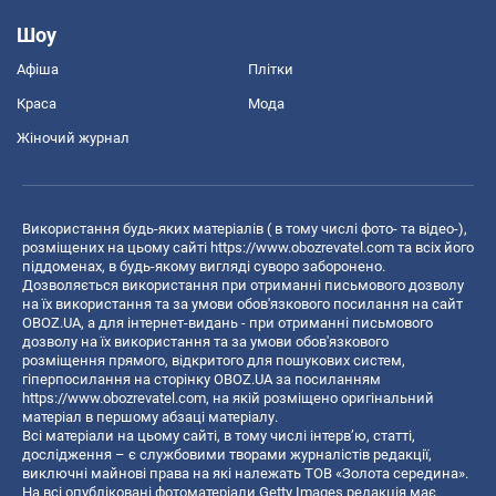
Шоу
Афіша
Плітки
Краса
Мода
Жіночий журнал
Використання будь-яких матеріалів ( в тому числі фото- та відео-),
розміщених на цьому сайті
https://www.obozrevatel.com
та всіх його
піддоменах, в будь-якому вигляді суворо заборонено.
Дозволяється використання при отриманні письмового дозволу
на їх використання та за умови обов'язкового посилання на сайт
OBOZ.UA, а для інтернет-видань - при отриманні письмового
дозволу на їх використання та за умови обов'язкового
розміщення прямого, відкритого для пошукових систем,
гіперпосилання на сторінку OBOZ.UA за посиланням
https://www.obozrevatel.com
, на якій розміщено оригінальний
матеріал в першому абзаці матеріалу.
Всі матеріали на цьому сайті, в тому числі інтерв’ю, статті,
дослідження – є службовими творами журналістів редакції,
виключні майнові права на які належать ТОВ «Золота середина».
На всі опубліковані фотоматеріали Getty Images редакція має