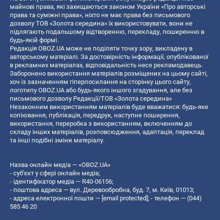
майнові права, які захищаються законом України «Про авторські
права та суміжні права», ніхто не має права без письмового
дозволу ТОВ «Золота середина» їх використовувати, вони не
підлягають подальшому відтворенню, перекладу, поширенню в
будь-якій формі.
Редакція OBOZ.UA може не поділяти точку зору, викладену в
авторському матеріалі. За достовірність інформації, опублікованої
в рекламних матеріалах, відповідальність несе рекламодавець.
Заборонено використання матеріалів розміщених на цьому сайті,
хоч із зазначенням гіперпосилання на сторінку цього сайту,
логотипу OBOZ.UA або будь-якого іншого згадування, але без
письмового дозволу Редакції/ТОВ «Золота середина»
Незаконним використанням матеріалів буде вважатися: будь-яке
копiювання, публiкацiя, передрук, наступне поширення,
використання, переробка з використанням, включенням до
складу інших матеріалів, розповсюдження, адаптація, переклад
та інші подібні зміни матеріалу.
Назва онлайн медіа — «OBOZ.UA»
- суб'єкт у сфері онлайн медіа;
- ідентифікатор медіа — R40-06156;
- поштова адреса — вул. Деревообробна, буд. 7, м. Київ, 01013;
- адреса електронної пошти —
[email protected]
; - телефон — (044)
585 46 20