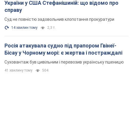
України у США Стефанішиній: що відомо про
справу
Суд не повністю задовольнив клопотання прокуратури
14 хвилин тому
2,3 т.
Росія атакувала судно під прапором Гвінеї-
Бісау у Чорному морі: є жертва і постраждалі
Суховантаж був цивільним і перевозив українську пшеницю
41 хвилину тому
504