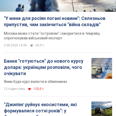
"У мене для росіян погані новини": Селезньов
припустив, чим закінчиться "війна складів"
Москва може стати "островом" і зануритися в темряву,
спрогнозував військовий експерт
5.08.2026 16:00
60,9 т.
Банки "готуються" до нового курсу
долара: українцям розповіли, чого
очікувати
Яким буде курс валюти в обмінниках
12 годин тому
120,0 т.
"Джипінг руйнує екосистеми, які
формувалися сотні років": у