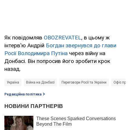
Як повідомляв
OBOZREVATEL
, в цьому ж
інтерв'ю Андрій
Богдан звернувся до глави
Росії Володимира Путіна
через війну на
Донбасі. Він попросив його зробити крок
назад.
Україна
Війна на Донбасі
Переговори Росії та України
Офіс през
Редакційна політика