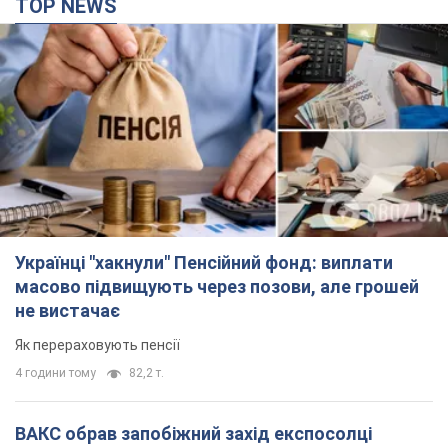
TOP NEWS
Українці "хакнули" Пенсійний фонд: виплати
масово підвищують через позови, але грошей
не вистачає
Як перераховують пенсії
4 години тому
82,2 т.
ВАКС обрав запобіжний захід експосолці