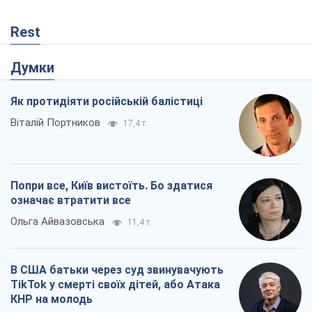
Rest
Думки
Як протидіяти російській балістиці
Віталій Портников
17,4 т.
Попри все, Київ вистоїть. Бо здатися
означає втратити все
Ольга Айвазовська
11,4 т.
В США батьки через суд звинувачують
TikTok у смерті своїх дітей, або Атака
КНР на молодь