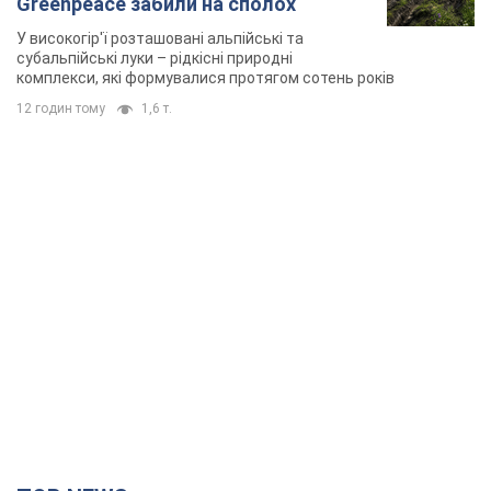
Greenpeace забили на сполох
У високогір'ї розташовані альпійські та
субальпійські луки – рідкісні природні
комплекси, які формувалися протягом сотень років
12 годин тому
1,6 т.