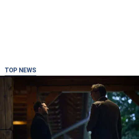
TOP NEWS
Зеленський вперше прибув до Сербії:
планується зустріч із Вучичем і не лише. Відео
Це перший візит глави держави до Бєлграда
2 години тому
72,9 т.
"Верніть Федорова": у містах України 23-й день