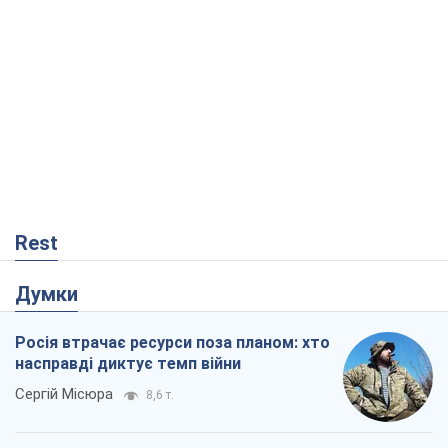
Rest
Думки
Росія втрачає ресурси поза планом: хто
насправді диктує темп війни
Сергій Місюра
8,6 т.
"Ми вже проходили через гірше": Україні
не варто піддаватися зневірі через
ракетний терор
Сергій Марченко, експерт
8,1 т.
Захід проспав загрозу: Росія може
перевірити НАТО війною