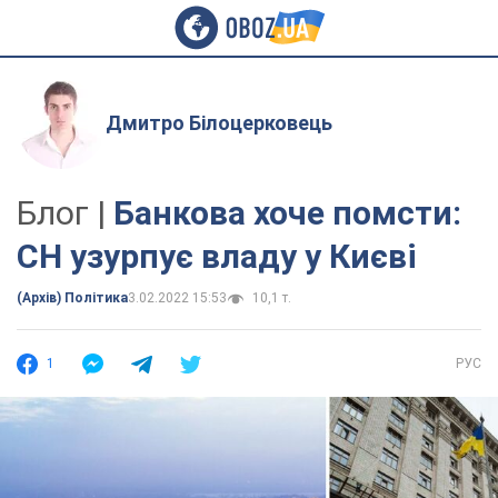
Дмитро Білоцерковець
Блог |
Банкова хоче помсти:
СН узурпує владу у Києві
(Архів) Політика
3.02.2022 15:53
10,1 т.
1
РУС