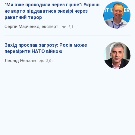
Леонід Невзлін
3,0 т.
"Варта" та "Новатор" витримали
кулеметний обстріл і удар FPV-дрона,
врятувавши життя офіцеру ЗСУ
Українська Бронетехніка
3,0 т.