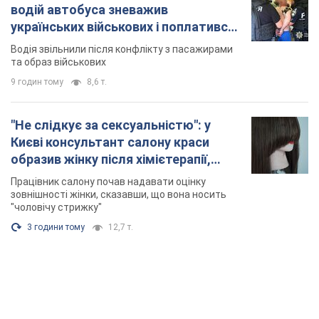
Києві консультант салону краси
образив жінку після хімієтерапії,
розгорівся скандал. Фото
Працівник салону почав надавати оцінку
зовнішності жінки, сказавши, що вона носить
"чоловічу стрижку"
3 години тому
12,7 т.