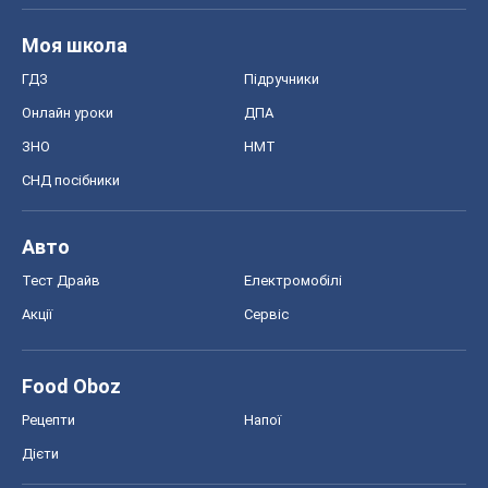
Авто
Тест Драйв
Електромобілі
Акції
Сервіс
Food Oboz
Рецепти
Напої
Дієти
Економіка
Ринки та компанії
Макроекономіка
MedOboz
Новини медицини
MAMACLUB