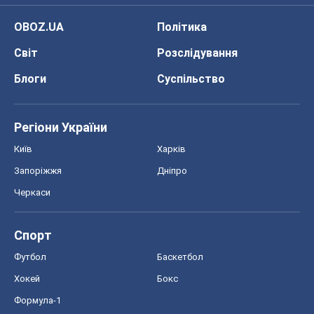
Київ
Харків
Запоріжжя
Дніпро
Черкаси
Спорт
Футбол
Баскетбол
Хокей
Бокс
Формула-1
Моя школа
ГДЗ
Підручники
Онлайн уроки
ДПА
ЗНО
НМТ
СНД посібники