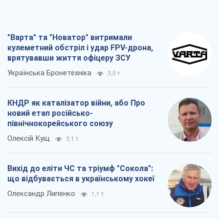
КНДР як каталізатор війни, або Про
новий етап російсько-
північнокорейського союзу
Олексій Кущ
3,1 т.
Вихід до еліти ЧС та тріумф "Сокола":
що відбувається в українському хокеї
Олександр Липенко
1,1 т.
Що очікує українців у 2026–2028 роках?
Головні висновки з нових прогнозів від
НБУ
Василь Фурман
21,5 т.
Всі думки