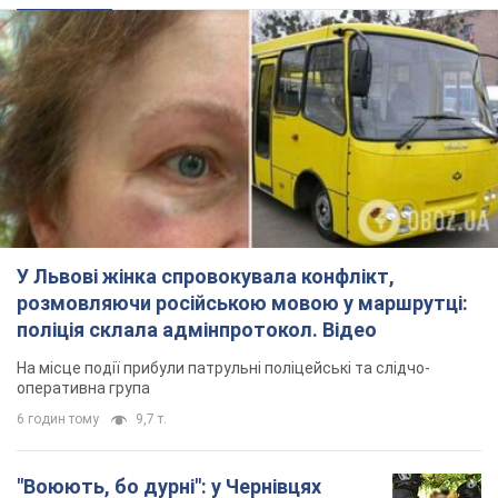
У Львові жінка спровокувала конфлікт,
розмовляючи російською мовою у маршрутці:
поліція склала адмінпротокол. Відео
На місце події прибули патрульні поліцейські та слідчо-
оперативна група
6 годин тому
9,7 т.
"Воюють, бо дурні": у Чернівцях
водій автобуса зневажив
українських військових і поплатився.
Відео
Водія звільнили після конфлікту з пасажирами
та образ військових
9 годин тому
8,6 т.
"Не слідкує за сексуальністю": у