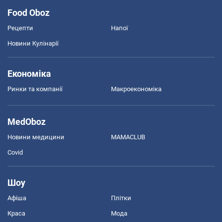
Food Oboz
Рецепти
Напої
Новини Кулінарії
Економіка
Ринки та компанії
Макроекономіка
MedOboz
Новини медицини
MAMACLUB
Covid
Шоу
Афіша
Плітки
Краса
Мода