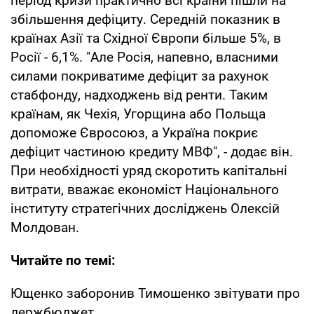
період кризи практично всі країни пішли на
збільшення дефіциту. Середній показник в
країнах Азії та Східної Європи більше 5%, в
Росії - 6,1%. "Але Росія, напевно, власними
силами покриватиме дефіцит за рахунок
стабфонду, надходжень від ренти. Таким
країнам, як Чехія, Угорщина або Польща
допоможе Євросоюз, а Україна покриє
дефіцит частиною кредиту МВФ", - додає він.
При необхідності уряд скоротить капітальні
витрати, вважає економіст Національного
інституту стратегічних досліджень Олексій
Молдован.
Читайте по темі:
Ющенко заборонив Тимошенко звітувати про
держбюджет