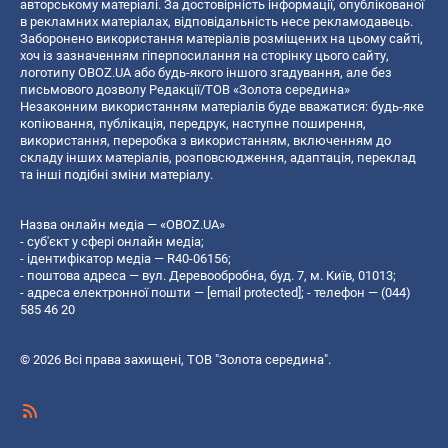
авторському матеріалі. За достовірність інформації, опублікованої
в рекламних матеріалах, відповідальність несе рекламодавець.
Заборонено використання матеріалів розміщених на цьому сайті,
хоч із зазначенням гіперпосилання на сторінку цього сайту,
логотипу OBOZ.UA або будь-якого іншого згадування, але без
письмового дозволу Редакції/ТОВ «Золота середина»
Незаконним використанням матеріалів буде вважатися: будь-яке
копiювання, публiкацiя, передрук, наступне поширення,
використання, переробка з використанням, включенням до
складу інших матеріалів, розповсюдження, адаптація, переклад
та інші подібні зміни матеріалу.
Назва онлайн медіа — «OBOZ.UA»
- суб'єкт у сфері онлайн медіа;
- ідентифікатор медіа — R40-06156;
- поштова адреса — вул. Деревообробна, буд. 7, м. Київ, 01013;
- адреса електронної пошти —
[email protected]
; - телефон — (044)
585 46 20
© 2026 Всі права захищені, ТОВ "Золота середина".