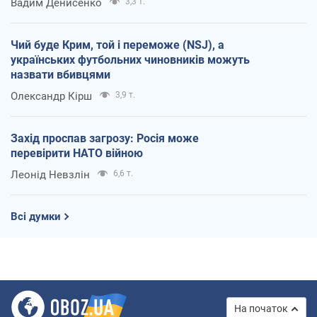
Вадим Денисенко
3,3 т.
Чий буде Крим, той і переможе (NSJ), а
українських футбольних чиновників можуть
назвати вбивцями
Олександр Кірш
3,9 т.
Захід проспав загрозу: Росія може
перевірити НАТО війною
Леонід Невзлін
6,6 т.
Всі думки
На початок