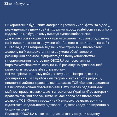
Жіночий журнал
Використання будь-яких матеріалів ( в тому числі фото- та відео-),
розміщених на цьому сайті
https://www.obozrevatel.com
та всіх його
піддоменах, в будь-якому вигляді суворо заборонено.
Дозволяється використання при отриманні письмового дозволу
на їх використання та за умови обов'язкового посилання на сайт
OBOZ.UA, а для інтернет-видань - при отриманні письмового
дозволу на їх використання та за умови обов'язкового
розміщення прямого, відкритого для пошукових систем,
гіперпосилання на сторінку OBOZ.UA за посиланням
https://www.obozrevatel.com
, на якій розміщено оригінальний
матеріал в першому абзаці матеріалу.
Всі матеріали на цьому сайті, в тому числі інтерв’ю, статті,
дослідження – є службовими творами журналістів редакції,
виключні майнові права на які належать ТОВ «Золота середина».
На всі опубліковані фотоматеріали Getty Images редакція має
майнові права, які захищаються законом України «Про авторські
права та суміжні права», ніхто не має права без письмового
дозволу ТОВ «Золота середина» їх використовувати, вони не
підлягають подальшому відтворенню, перекладу, поширенню в
будь-якій формі.
Редакція OBOZ.UA може не поділяти точку зору, викладену в