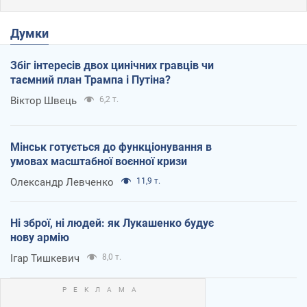
Думки
Збіг інтересів двох цинічних гравців чи
таємний план Трампа і Путіна?
Віктор Швець
6,2 т.
Мінськ готується до функціонування в
умовах масштабної воєнної кризи
Олександр Левченко
11,9 т.
Ні зброї, ні людей: як Лукашенко будує
нову армію
Ігар Тишкевич
8,0 т.