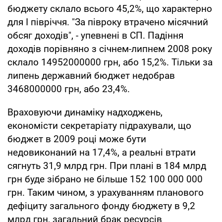
бюджету склало всього 45,2%, що характерно
для I півріччя. "За півроку втрачено місячний
обсяг доходів", - упевнені в СП. Падіння
доходів порівняно з січнем-липнем 2008 року
склало 14952000000 грн, або 15,2%. Тільки за
липень державний бюджет недобрав
3468000000 грн, або 23,4%.
Враховуючи динаміку надходжень,
економісти секретаріату підрахували, що
бюджет в 2009 році може бути
недовиконаний на 17,4%, а реальні втрати
сягнуть 31,9 млрд грн. При плані в 184 млрд
грн буде зібрано не більше 152 100 000 000
грн. Таким чином, з урахуванням планового
дефіциту загального фонду бюджету в 9,2
млрд грн, загальний брак ресурсів