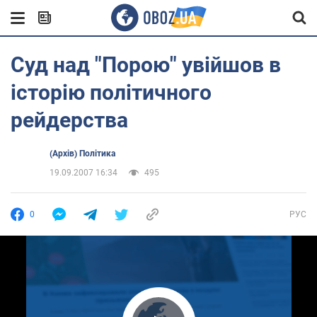
Суд над "Порою" увійшов в
історію політичного
рейдерства
(Архів) Політика
19.09.2007 16:34
495
0
РУС