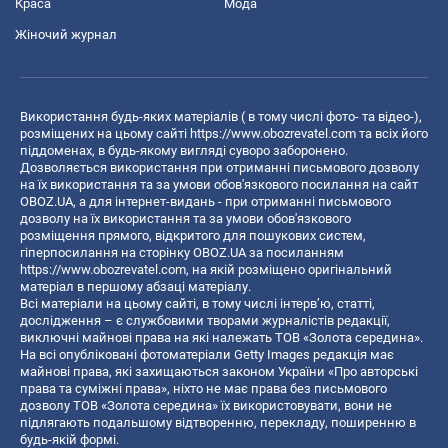
Краса
Мода
Жіночий журнал
Використання будь-яких матеріалів ( в тому числі фото- та відео-),
розміщених на цьому сайті
https://www.obozrevatel.com
та всіх його
піддоменах, в будь-якому вигляді суворо заборонено.
Дозволяється використання при отриманні письмового дозволу
на їх використання та за умови обов'язкового посилання на сайт
OBOZ.UA, а для інтернет-видань - при отриманні письмового
дозволу на їх використання та за умови обов'язкового
розміщення прямого, відкритого для пошукових систем,
гіперпосилання на сторінку OBOZ.UA за посиланням
https://www.obozrevatel.com
, на якій розміщено оригінальний
матеріал в першому абзаці матеріалу.
Всі матеріали на цьому сайті, в тому числі інтерв’ю, статті,
дослідження – є службовими творами журналістів редакції,
виключні майнові права на які належать ТОВ «Золота середина».
На всі опубліковані фотоматеріали Getty Images редакція має
майнові права, які захищаються законом України «Про авторські
права та суміжні права», ніхто не має права без письмового
дозволу ТОВ «Золота середина» їх використовувати, вони не
підлягають подальшому відтворенню, перекладу, поширенню в
будь-якій формі.