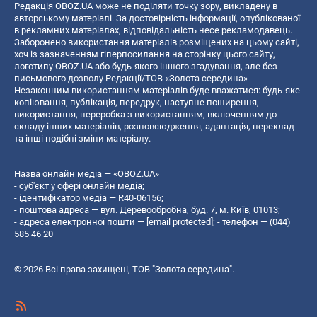
Редакція OBOZ.UA може не поділяти точку зору, викладену в
авторському матеріалі. За достовірність інформації, опублікованої
в рекламних матеріалах, відповідальність несе рекламодавець.
Заборонено використання матеріалів розміщених на цьому сайті,
хоч із зазначенням гіперпосилання на сторінку цього сайту,
логотипу OBOZ.UA або будь-якого іншого згадування, але без
письмового дозволу Редакції/ТОВ «Золота середина»
Незаконним використанням матеріалів буде вважатися: будь-яке
копiювання, публiкацiя, передрук, наступне поширення,
використання, переробка з використанням, включенням до
складу інших матеріалів, розповсюдження, адаптація, переклад
та інші подібні зміни матеріалу.
Назва онлайн медіа — «OBOZ.UA»
- суб'єкт у сфері онлайн медіа;
- ідентифікатор медіа — R40-06156;
- поштова адреса — вул. Деревообробна, буд. 7, м. Київ, 01013;
- адреса електронної пошти —
[email protected]
; - телефон — (044)
585 46 20
© 2026 Всі права захищені, ТОВ "Золота середина".