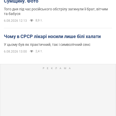
Сумщину. Фото
Того дня під час російського обстрілу загинули її брат, вітчим
та бабуся
8,9 т.
6.08.2026 12:13
Чому в СРСР лікарі носили лише білі халати
У цьому був як практичний, так і символічний сенс
2,4 т.
6.08.2026 13:00