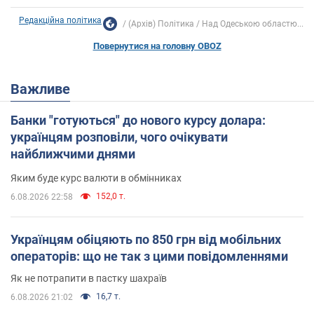
Редакційна політика
(Архів) Політика
Над Одеською областю...
Повернутися на головну OBOZ
Важливе
Банки "готуються" до нового курсу долара:
українцям розповіли, чого очікувати
найближчими днями
Яким буде курс валюти в обмінниках
152,0 т.
6.08.2026 22:58
Українцям обіцяють по 850 грн від мобільних
операторів: що не так з цими повідомленнями
Як не потрапити в пастку шахраїв
16,7 т.
6.08.2026 21:02