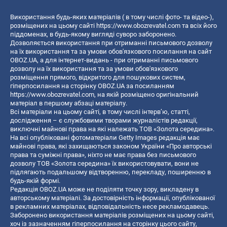
Використання будь-яких матеріалів ( в тому числі фото- та відео-),
розміщених на цьому сайті
https://www.obozrevatel.com
та всіх його
піддоменах, в будь-якому вигляді суворо заборонено.
Дозволяється використання при отриманні письмового дозволу
на їх використання та за умови обов'язкового посилання на сайт
OBOZ.UA, а для інтернет-видань - при отриманні письмового
дозволу на їх використання та за умови обов'язкового
розміщення прямого, відкритого для пошукових систем,
гіперпосилання на сторінку OBOZ.UA за посиланням
https://www.obozrevatel.com
, на якій розміщено оригінальний
матеріал в першому абзаці матеріалу.
Всі матеріали на цьому сайті, в тому числі інтерв’ю, статті,
дослідження – є службовими творами журналістів редакції,
виключні майнові права на які належать ТОВ «Золота середина».
На всі опубліковані фотоматеріали Getty Images редакція має
майнові права, які захищаються законом України «Про авторські
права та суміжні права», ніхто не має права без письмового
дозволу ТОВ «Золота середина» їх використовувати, вони не
підлягають подальшому відтворенню, перекладу, поширенню в
будь-якій формі.
Редакція OBOZ.UA може не поділяти точку зору, викладену в
авторському матеріалі. За достовірність інформації, опублікованої
в рекламних матеріалах, відповідальність несе рекламодавець.
Заборонено використання матеріалів розміщених на цьому сайті,
хоч із зазначенням гіперпосилання на сторінку цього сайту,