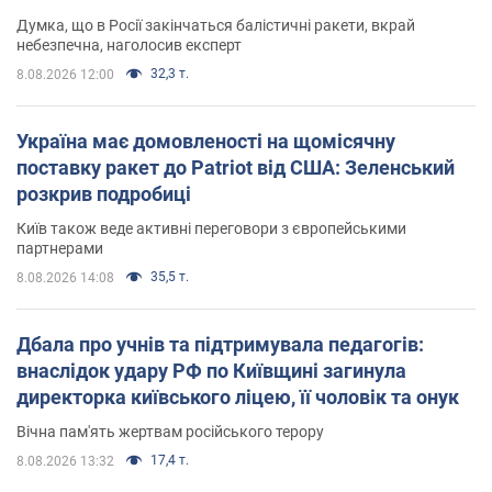
Думка, що в Росії закінчаться балістичні ракети, вкрай
небезпечна, наголосив експерт
32,3 т.
8.08.2026 12:00
Україна має домовленості на щомісячну
поставку ракет до Patriot від США: Зеленський
розкрив подробиці
Київ також веде активні переговори з європейськими
партнерами
35,5 т.
8.08.2026 14:08
Дбала про учнів та підтримувала педагогів:
внаслідок удару РФ по Київщині загинула
директорка київського ліцею, її чоловік та онук
Вічна пам'ять жертвам російського терору
17,4 т.
8.08.2026 13:32