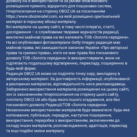
дозволу на їх використання та за умови обов'язкового
розміщення прямого, відкритого для пошукових систем,
гіперпосилання на сторінку OBOZ.UA за посиланням
https://www.obozrevatel.com
, на якій розміщено оригінальний
матеріал в першому абзаці матеріалу.
Всі матеріали на цьому сайті, в тому числі інтерв’ю, статті,
дослідження – є службовими творами журналістів редакції,
виключні майнові права на які належать ТОВ «Золота середина».
На всі опубліковані фотоматеріали Getty Images редакція має
майнові права, які захищаються законом України «Про авторські
права та суміжні права», ніхто не має права без письмового
дозволу ТОВ «Золота середина» їх використовувати, вони не
підлягають подальшому відтворенню, перекладу, поширенню в
будь-якій формі.
Редакція OBOZ.UA може не поділяти точку зору, викладену в
авторському матеріалі. За достовірність інформації, опублікованої
в рекламних матеріалах, відповідальність несе рекламодавець.
Заборонено використання матеріалів розміщених на цьому сайті,
хоч із зазначенням гіперпосилання на сторінку цього сайту,
логотипу OBOZ.UA або будь-якого іншого згадування, але без
письмового дозволу Редакції/ТОВ «Золота середина»
Незаконним використанням матеріалів буде вважатися: будь-яке
копiювання, публiкацiя, передрук, наступне поширення,
використання, переробка з використанням, включенням до
складу інших матеріалів, розповсюдження, адаптація, переклад
та інші подібні зміни матеріалу.