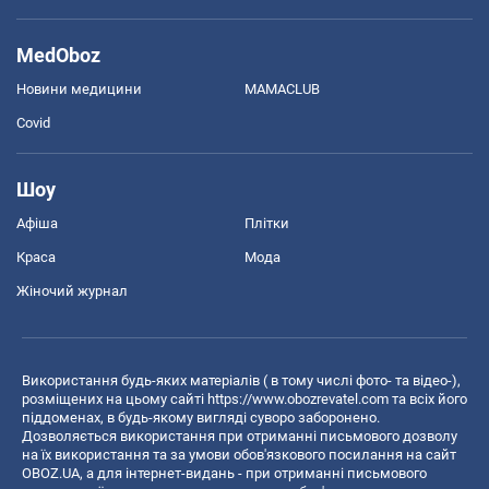
MedOboz
Новини медицини
MAMACLUB
Covid
Шоу
Афіша
Плітки
Краса
Мода
Жіночий журнал
Використання будь-яких матеріалів ( в тому числі фото- та відео-),
розміщених на цьому сайті
https://www.obozrevatel.com
та всіх його
піддоменах, в будь-якому вигляді суворо заборонено.
Дозволяється використання при отриманні письмового дозволу
на їх використання та за умови обов'язкового посилання на сайт
OBOZ.UA, а для інтернет-видань - при отриманні письмового