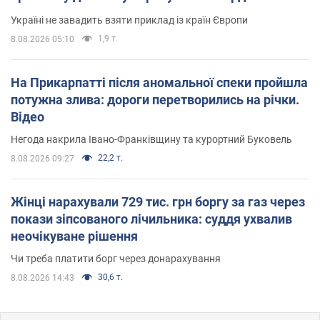
Україні не завадить взяти приклад із країн Європи
1,9 т.
8.08.2026 05:10
На Прикарпатті після аномальної спеки пройшла
потужна злива: дороги перетворились на річки.
Відео
Негода накрила Івано-Франківщину та курортний Буковель
22,2 т.
8.08.2026 09:27
Жінці нарахували 729 тис. грн боргу за газ через
покази зіпсованого лічильника: суддя ухвалив
неочікуване рішення
Чи треба платити борг через донарахування
30,6 т.
8.08.2026 14:43