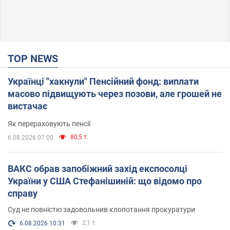
TOP NEWS
Українці "хакнули" Пенсійний фонд: виплати
масово підвищують через позови, але грошей не
вистачає
Як перераховують пенсії
80,5 т.
6.08.2026 07:00
ВАКС обрав запобіжний захід експосолці
України у США Стефанішиній: що відомо про
справу
Суд не повністю задовольнив клопотання прокуратури
2,1 т.
6.08.2026 10:31