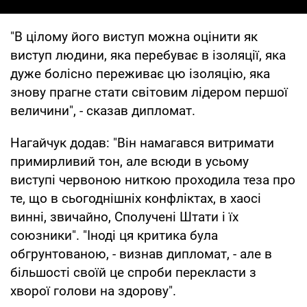
"В цілому його виступ можна оцінити як
виступ людини, яка перебуває в ізоляції, яка
дуже болісно переживає цю ізоляцію, яка
знову прагне стати світовим лідером першої
величини", - сказав дипломат.
Нагайчук додав: "Він намагався витримати
примирливий тон, але всюди в усьому
виступі червоною ниткою проходила теза про
те, що в сьогоднішніх конфліктах, в хаосі
винні, звичайно, Сполучені Штати і їх
союзники". "Іноді ця критика була
обгрунтованою, - визнав дипломат, - але в
більшості своїй це спроби перекласти з
хворої голови на здорову".