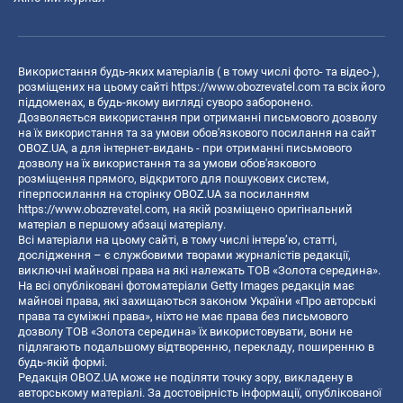
Використання будь-яких матеріалів ( в тому числі фото- та відео-),
розміщених на цьому сайті
https://www.obozrevatel.com
та всіх його
піддоменах, в будь-якому вигляді суворо заборонено.
Дозволяється використання при отриманні письмового дозволу
на їх використання та за умови обов'язкового посилання на сайт
OBOZ.UA, а для інтернет-видань - при отриманні письмового
дозволу на їх використання та за умови обов'язкового
розміщення прямого, відкритого для пошукових систем,
гіперпосилання на сторінку OBOZ.UA за посиланням
https://www.obozrevatel.com
, на якій розміщено оригінальний
матеріал в першому абзаці матеріалу.
Всі матеріали на цьому сайті, в тому числі інтерв’ю, статті,
дослідження – є службовими творами журналістів редакції,
виключні майнові права на які належать ТОВ «Золота середина».
На всі опубліковані фотоматеріали Getty Images редакція має
майнові права, які захищаються законом України «Про авторські
права та суміжні права», ніхто не має права без письмового
дозволу ТОВ «Золота середина» їх використовувати, вони не
підлягають подальшому відтворенню, перекладу, поширенню в
будь-якій формі.
Редакція OBOZ.UA може не поділяти точку зору, викладену в
авторському матеріалі. За достовірність інформації, опублікованої