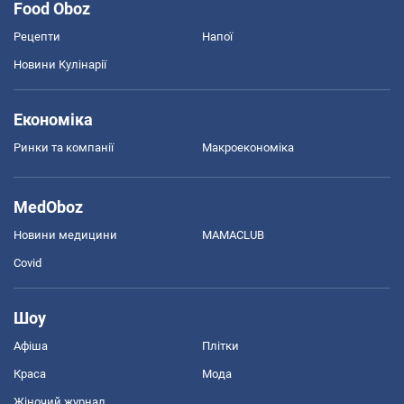
Food Oboz
Рецепти
Напої
Новини Кулінарії
Економіка
Ринки та компанії
Макроекономіка
MedOboz
Новини медицини
MAMACLUB
Covid
Шоу
Афіша
Плітки
Краса
Мода
Жіночий журнал