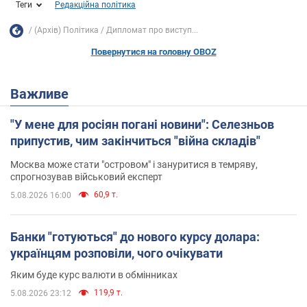
Теги
Редакційна політика
(Архів) Політика
Дипломат про виступ...
Повернутися на головну OBOZ
Важливе
"У мене для росіян погані новини": Селезньов
припустив, чим закінчиться "війна складів"
Москва може стати "островом" і зануритися в темряву,
спрогнозував військовий експерт
60,9 т.
5.08.2026 16:00
Банки "готуються" до нового курсу долара:
українцям розповіли, чого очікувати
Яким буде курс валюти в обмінниках
119,9 т.
5.08.2026 23:12