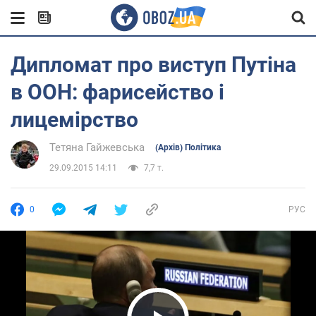
Дипломат про виступ Путіна
в ООН: фарисейство і
лицемірство
Тетяна Гайжевська
(Архів) Політика
29.09.2015 14:11
7,7 т.
0
РУС