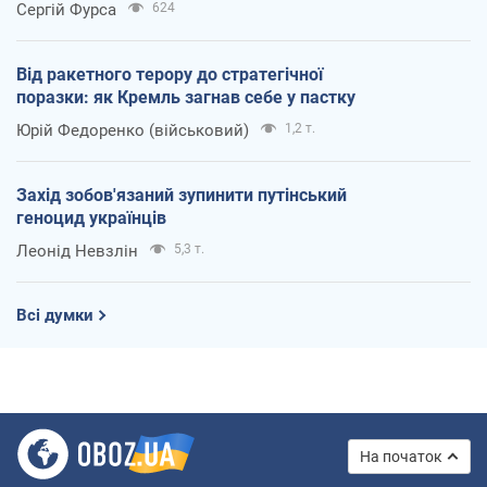
Сергій Фурса
624
Від ракетного терору до стратегічної
поразки: як Кремль загнав себе у пастку
Юрій Федоренко (військовий)
1,2 т.
Захід зобов'язаний зупинити путінський
геноцид українців
Леонід Невзлін
5,3 т.
Всі думки
На початок