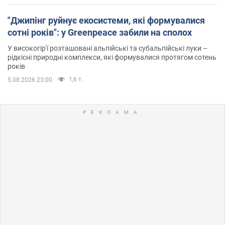
"Джипінг руйнує екосистеми, які формувалися
сотні років": у Greenpeace забили на сполох
У високогір'ї розташовані альпійські та субальпійські луки –
рідкісні природні комплекси, які формувалися протягом сотень
років
1,6 т.
5.08.2026 23:00