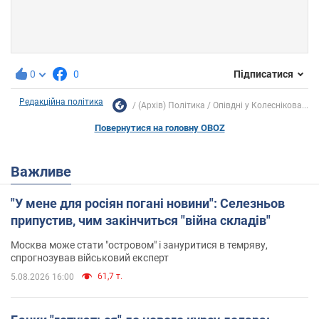
0
0
Підписатися
Редакційна політика
(Архів) Політика
Опівдні у Колеснікова...
Повернутися на головну OBOZ
Важливе
"У мене для росіян погані новини": Селезньов
припустив, чим закінчиться "війна складів"
Москва може стати "островом" і зануритися в темряву,
спрогнозував військовий експерт
61,7 т.
5.08.2026 16:00