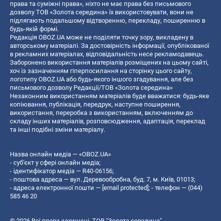
права та суміжні права», ніхто не має права без письмового
дозволу ТОВ «Золота середина» їх використовувати, вони не
підлягають подальшому відтворенню, перекладу, поширенню в
будь-якій формі.
Редакція OBOZ.UA може не поділяти точку зору, викладену в
авторському матеріалі. За достовірність інформації, опублікованої
в рекламних матеріалах, відповідальність несе рекламодавець.
Заборонено використання матеріалів розміщених на цьому сайті,
хоч із зазначенням гіперпосилання на сторінку цього сайту,
логотипу OBOZ.UA або будь-якого іншого згадування, але без
письмового дозволу Редакції/ТОВ «Золота середина»
Незаконним використанням матеріалів буде вважатися: будь-яке
копiювання, публiкацiя, передрук, наступне поширення,
використання, переробка з використанням, включенням до
складу інших матеріалів, розповсюдження, адаптація, переклад
та інші подібні зміни матеріалу.
Назва онлайн медіа — «OBOZ.UA»
- суб'єкт у сфері онлайн медіа;
- ідентифікатор медіа — R40-06156;
- поштова адреса — вул. Деревообробна, буд. 7, м. Київ, 01013;
- адреса електронної пошти —
[email protected]
; - телефон — (044)
585 46 20
© 2026 Всі права захищені, ТОВ "Золота середина".