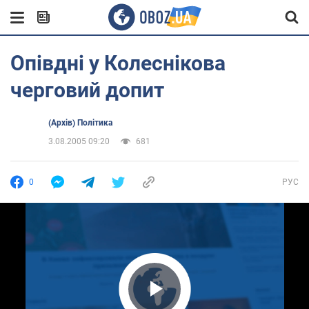
Опівдні у Колеснікова
черговий допит
(Архів) Політика
3.08.2005 09:20
681
0
РУС