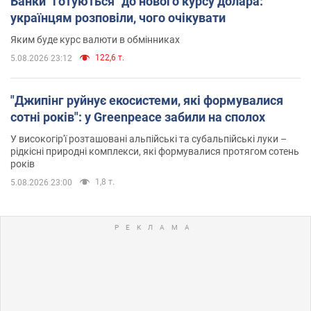
Банки "готуються" до нового курсу долара:
українцям розповіли, чого очікувати
Яким буде курс валюти в обмінниках
122,6 т.
5.08.2026 23:12
"Джипінг руйнує екосистеми, які формувалися
сотні років": у Greenpeace забили на сполох
У високогір'ї розташовані альпійські та субальпійські луки –
рідкісні природні комплекси, які формувалися протягом сотень
років
1,8 т.
5.08.2026 23:00