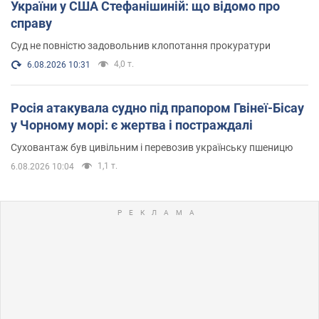
України у США Стефанішиній: що відомо про
справу
Суд не повністю задовольнив клопотання прокуратури
4,0 т.
6.08.2026 10:31
Росія атакувала судно під прапором Гвінеї-Бісау
у Чорному морі: є жертва і постраждалі
Суховантаж був цивільним і перевозив українську пшеницю
1,1 т.
6.08.2026 10:04