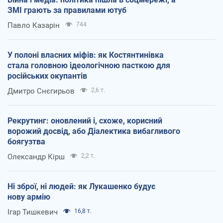
ЗМІ грають за правилами ютуб
Павло Казарін
744
У полоні власних міфів: як Костянтинівка
стала головною ідеологічною пасткою для
російських окупантів
Дмитро Снєгирьов
2,6 т.
Рекрутинг: оновлений і, схоже, корисний
ворожий досвід, або Діалектика вибагливого
боягузтва
Олександр Кірш
2,2 т.
Ні зброї, ні людей: як Лукашенко будує
нову армію
Ігар Тишкевич
16,8 т.