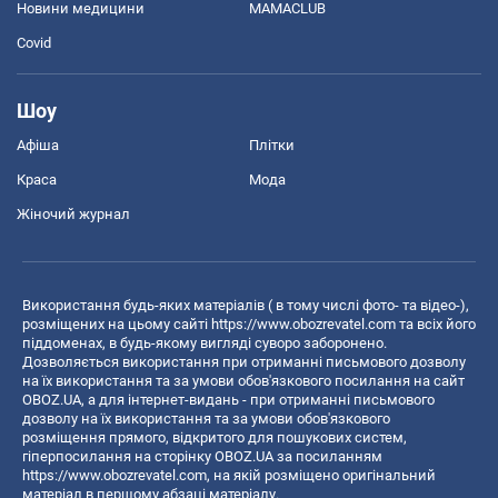
Новини медицини
MAMACLUB
Covid
Шоу
Афіша
Плітки
Краса
Мода
Жіночий журнал
Використання будь-яких матеріалів ( в тому числі фото- та відео-),
розміщених на цьому сайті
https://www.obozrevatel.com
та всіх його
піддоменах, в будь-якому вигляді суворо заборонено.
Дозволяється використання при отриманні письмового дозволу
на їх використання та за умови обов'язкового посилання на сайт
OBOZ.UA, а для інтернет-видань - при отриманні письмового
дозволу на їх використання та за умови обов'язкового
розміщення прямого, відкритого для пошукових систем,
гіперпосилання на сторінку OBOZ.UA за посиланням
https://www.obozrevatel.com
, на якій розміщено оригінальний
матеріал в першому абзаці матеріалу.