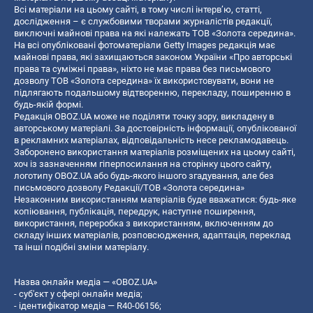
Всі матеріали на цьому сайті, в тому числі інтерв’ю, статті,
дослідження – є службовими творами журналістів редакції,
виключні майнові права на які належать ТОВ «Золота середина».
На всі опубліковані фотоматеріали Getty Images редакція має
майнові права, які захищаються законом України «Про авторські
права та суміжні права», ніхто не має права без письмового
дозволу ТОВ «Золота середина» їх використовувати, вони не
підлягають подальшому відтворенню, перекладу, поширенню в
будь-якій формі.
Редакція OBOZ.UA може не поділяти точку зору, викладену в
авторському матеріалі. За достовірність інформації, опублікованої
в рекламних матеріалах, відповідальність несе рекламодавець.
Заборонено використання матеріалів розміщених на цьому сайті,
хоч із зазначенням гіперпосилання на сторінку цього сайту,
логотипу OBOZ.UA або будь-якого іншого згадування, але без
письмового дозволу Редакції/ТОВ «Золота середина»
Незаконним використанням матеріалів буде вважатися: будь-яке
копiювання, публiкацiя, передрук, наступне поширення,
використання, переробка з використанням, включенням до
складу інших матеріалів, розповсюдження, адаптація, переклад
та інші подібні зміни матеріалу.
Назва онлайн медіа — «OBOZ.UA»
- суб'єкт у сфері онлайн медіа;
- ідентифікатор медіа — R40-06156;