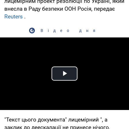
лицемірним проект резолюції по Україні, який
внесла в Раду безпеки ООН Росія, передає
Reuters
.
Відео дня
Play Video
"Текст цього документа" лицемірний ", а
заклик до деескалації не принесе нічого,