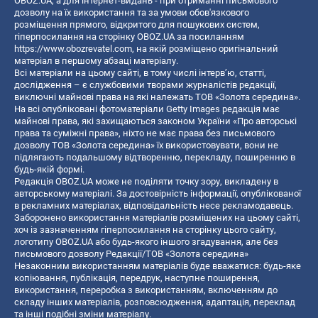
OBOZ.UA, а для інтернет-видань - при отриманні письмового
дозволу на їх використання та за умови обов'язкового
розміщення прямого, відкритого для пошукових систем,
гіперпосилання на сторінку OBOZ.UA за посиланням
https://www.obozrevatel.com
, на якій розміщено оригінальний
матеріал в першому абзаці матеріалу.
Всі матеріали на цьому сайті, в тому числі інтерв’ю, статті,
дослідження – є службовими творами журналістів редакції,
виключні майнові права на які належать ТОВ «Золота середина».
На всі опубліковані фотоматеріали Getty Images редакція має
майнові права, які захищаються законом України «Про авторські
права та суміжні права», ніхто не має права без письмового
дозволу ТОВ «Золота середина» їх використовувати, вони не
підлягають подальшому відтворенню, перекладу, поширенню в
будь-якій формі.
Редакція OBOZ.UA може не поділяти точку зору, викладену в
авторському матеріалі. За достовірність інформації, опублікованої
в рекламних матеріалах, відповідальність несе рекламодавець.
Заборонено використання матеріалів розміщених на цьому сайті,
хоч із зазначенням гіперпосилання на сторінку цього сайту,
логотипу OBOZ.UA або будь-якого іншого згадування, але без
письмового дозволу Редакції/ТОВ «Золота середина»
Незаконним використанням матеріалів буде вважатися: будь-яке
копiювання, публiкацiя, передрук, наступне поширення,
використання, переробка з використанням, включенням до
складу інших матеріалів, розповсюдження, адаптація, переклад
та інші подібні зміни матеріалу.