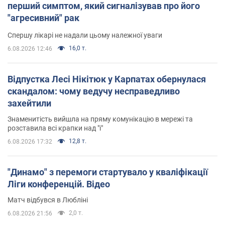
перший симптом, який сигналізував про його
"агресивний" рак
Спершу лікарі не надали цьому належної уваги
16,0 т.
6.08.2026 12:46
Відпустка Лесі Нікітюк у Карпатах обернулася
скандалом: чому ведучу несправедливо
захейтили
Знаменитість вийшла на пряму комунікацію в мережі та
розставила всі крапки над "і"
12,8 т.
6.08.2026 17:32
"Динамо" з перемоги стартувало у кваліфікації
Ліги конференцій. Відео
Матч відбувся в Любліні
2,0 т.
6.08.2026 21:56