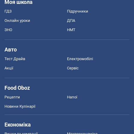
Моя школа
ГДЗ
Підручники
Онлайн уроки
ДПА
ЗНО
НМТ
Авто
Тест Драйв
Електромобілі
Акції
Сервіс
Food Oboz
Рецепти
Напої
Новини Кулінарії
Економіка
Ринки та компанії
Макроекономіка