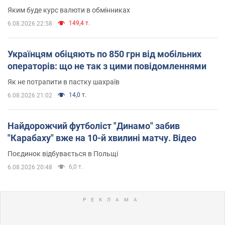
Яким буде курс валюти в обмінниках
149,4 т.
6.08.2026 22:58
Українцям обіцяють по 850 грн від мобільних
операторів: що не так з цими повідомленнями
Як не потрапити в пастку шахраїв
14,0 т.
6.08.2026 21:02
Найдорожчий футболіст "Динамо" забив
"Карабаху" вже на 10-й хвилині матчу. Відео
Поєдинок відбувається в Польщі
6,0 т.
6.08.2026 20:48