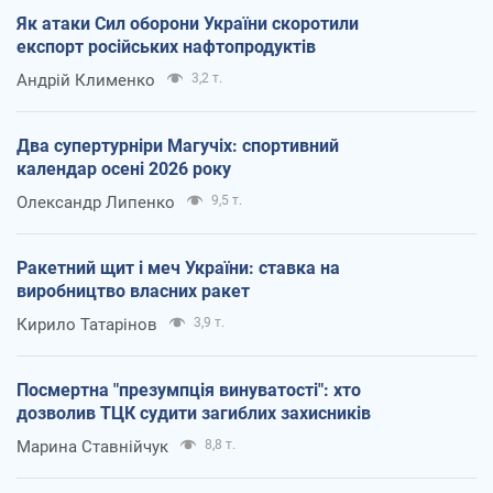
Як атаки Сил оборони України скоротили
експорт російських нафтопродуктів
Андрій Клименко
3,2 т.
Два супертурніри Магучіх: спортивний
календар осені 2026 року
Олександр Липенко
9,5 т.
Ракетний щит і меч України: ставка на
виробництво власних ракет
Кирило Татарінов
3,9 т.
Посмертна "презумпція винуватості": хто
дозволив ТЦК судити загиблих захисників
Марина Ставнійчук
8,8 т.