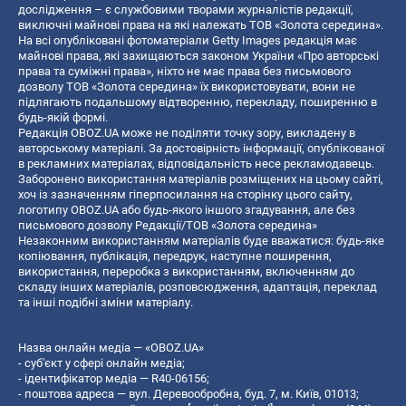
дослідження – є службовими творами журналістів редакції,
виключні майнові права на які належать ТОВ «Золота середина».
На всі опубліковані фотоматеріали Getty Images редакція має
майнові права, які захищаються законом України «Про авторські
права та суміжні права», ніхто не має права без письмового
дозволу ТОВ «Золота середина» їх використовувати, вони не
підлягають подальшому відтворенню, перекладу, поширенню в
будь-якій формі.
Редакція OBOZ.UA може не поділяти точку зору, викладену в
авторському матеріалі. За достовірність інформації, опублікованої
в рекламних матеріалах, відповідальність несе рекламодавець.
Заборонено використання матеріалів розміщених на цьому сайті,
хоч із зазначенням гіперпосилання на сторінку цього сайту,
логотипу OBOZ.UA або будь-якого іншого згадування, але без
письмового дозволу Редакції/ТОВ «Золота середина»
Незаконним використанням матеріалів буде вважатися: будь-яке
копiювання, публiкацiя, передрук, наступне поширення,
використання, переробка з використанням, включенням до
складу інших матеріалів, розповсюдження, адаптація, переклад
та інші подібні зміни матеріалу.
Назва онлайн медіа — «OBOZ.UA»
- суб'єкт у сфері онлайн медіа;
- ідентифікатор медіа — R40-06156;
- поштова адреса — вул. Деревообробна, буд. 7, м. Київ, 01013;