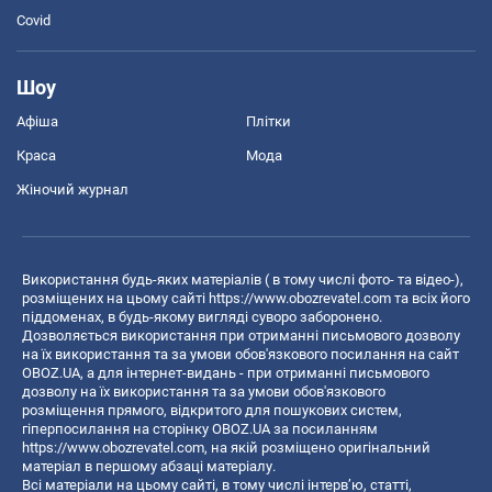
Covid
Шоу
Афіша
Плітки
Краса
Мода
Жіночий журнал
Використання будь-яких матеріалів ( в тому числі фото- та відео-),
розміщених на цьому сайті
https://www.obozrevatel.com
та всіх його
піддоменах, в будь-якому вигляді суворо заборонено.
Дозволяється використання при отриманні письмового дозволу
на їх використання та за умови обов'язкового посилання на сайт
OBOZ.UA, а для інтернет-видань - при отриманні письмового
дозволу на їх використання та за умови обов'язкового
розміщення прямого, відкритого для пошукових систем,
гіперпосилання на сторінку OBOZ.UA за посиланням
https://www.obozrevatel.com
, на якій розміщено оригінальний
матеріал в першому абзаці матеріалу.
Всі матеріали на цьому сайті, в тому числі інтерв’ю, статті,