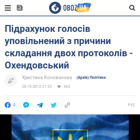
Підрахунок голосів
уповільнений з причини
складання двох протоколів -
Охендовський
Христина Коновалова
(Архів) Політика
28.10.2012 21:53
663
0
РУС