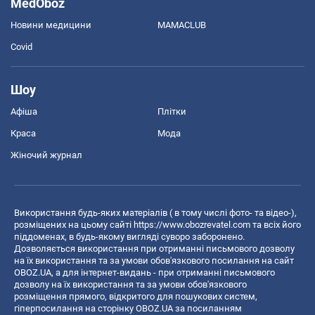
MedOboz
Новини медицини
MAMACLUB
Covid
Шоу
Афіша
Плітки
Краса
Мода
Жіночий журнал
Використання будь-яких матеріалів ( в тому числі фото- та відео-),
розміщених на цьому сайті
https://www.obozrevatel.com
та всіх його
піддоменах, в будь-якому вигляді суворо заборонено.
Дозволяється використання при отриманні письмового дозволу
на їх використання та за умови обов'язкового посилання на сайт
OBOZ.UA, а для інтернет-видань - при отриманні письмового
дозволу на їх використання та за умови обов'язкового
розміщення прямого, відкритого для пошукових систем,
гіперпосилання на сторінку OBOZ.UA за посиланням