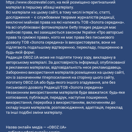
https://www.obozrevatel.com
, на якій розміщено оригінальний
матеріал в першому абзаці матеріалу.
Всі матеріали на цьому сайті, в тому числі інтерв’ю, статті,
дослідження – є службовими творами журналістів редакції,
виключні майнові права на які належать ТОВ «Золота середина».
На всі опубліковані фотоматеріали Getty Images редакція має
майнові права, які захищаються законом України «Про авторські
права та суміжні права», ніхто не має права без письмового
дозволу ТОВ «Золота середина» їх використовувати, вони не
підлягають подальшому відтворенню, перекладу, поширенню в
будь-якій формі.
Редакція OBOZ.UA може не поділяти точку зору, викладену в
авторському матеріалі. За достовірність інформації, опублікованої
в рекламних матеріалах, відповідальність несе рекламодавець.
Заборонено використання матеріалів розміщених на цьому сайті,
хоч із зазначенням гіперпосилання на сторінку цього сайту,
логотипу OBOZ.UA або будь-якого іншого згадування, але без
письмового дозволу Редакції/ТОВ «Золота середина»
Незаконним використанням матеріалів буде вважатися: будь-яке
копiювання, публiкацiя, передрук, наступне поширення,
використання, переробка з використанням, включенням до
складу інших матеріалів, розповсюдження, адаптація, переклад
та інші подібні зміни матеріалу.
Назва онлайн медіа — «OBOZ.UA»