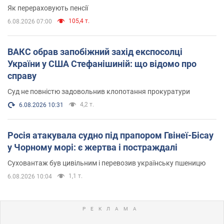
Як перераховують пенсії
105,4 т.
6.08.2026 07:00
ВАКС обрав запобіжний захід експосолці
України у США Стефанішиній: що відомо про
справу
Суд не повністю задовольнив клопотання прокуратури
4,2 т.
6.08.2026 10:31
Росія атакувала судно під прапором Гвінеї-Бісау
у Чорному морі: є жертва і постраждалі
Суховантаж був цивільним і перевозив українську пшеницю
1,1 т.
6.08.2026 10:04