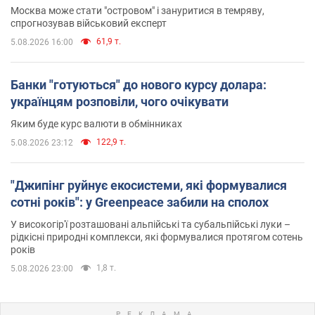
Москва може стати "островом" і зануритися в темряву,
спрогнозував військовий експерт
61,9 т.
5.08.2026 16:00
Банки "готуються" до нового курсу долара:
українцям розповіли, чого очікувати
Яким буде курс валюти в обмінниках
122,9 т.
5.08.2026 23:12
"Джипінг руйнує екосистеми, які формувалися
сотні років": у Greenpeace забили на сполох
У високогір'ї розташовані альпійські та субальпійські луки –
рідкісні природні комплекси, які формувалися протягом сотень
років
1,8 т.
5.08.2026 23:00