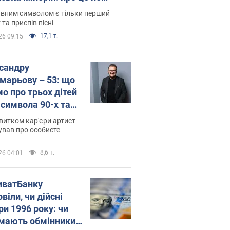
овідають у школі
вним символом є тільки перший
 та приспів пісні
17,1 т.
26 09:15
сандру
марьову – 53: що
мо про трьох дітей
-символа 90-х та
 вигляд вони
витком кар'єри артист
ть
ував про особисте
8,6 т.
26 04:01
иватБанку
віли, чи дійсні
ри 1996 року: чи
мають обмінники