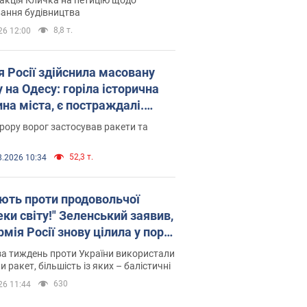
ковського вірянина"
ання будівництва
8,8 т.
26 12:00
я Росії здійснила масовану
 на Одесу: горіла історична
на міста, є постраждалі.
 та відео
рору ворог застосував ракети та
52,3 т.
8.2026 10:34
ють проти продовольчої
ки світу!" Зеленський заявив,
мія Росії знову цілила у порт
сі
а тиждень проти України використали
и ракет, більшість із яких – балістичні
630
26 11:44