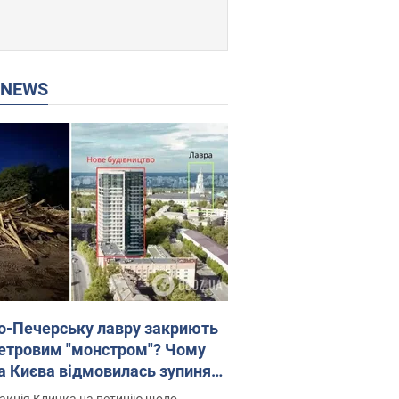
P NEWS
о-Печерську лавру закриють
етровим "монстром"? Чому
а Києва відмовилась зупиняти
вництво хмарочоса
акція Кличка на петицію щодо