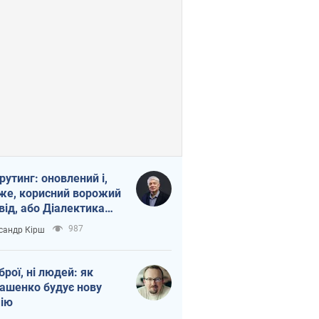
рутинг: оновлений і,
же, корисний ворожий
від, або Діалектика
агливого боягузтва
987
сандр Кірш
зброї, ні людей: як
ашенко будує нову
ію