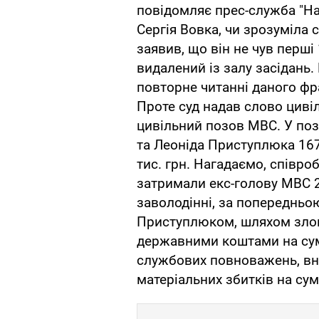
повідомляє прес-служба "На
Сергія Вовка, чи зрозуміла
заявив, що він не чув перші 
видалений із залу засідань.
повторне читанні даного ф
Проте суд надав слово циві
цивільний позов МВС. У поз
та Леоніда Приступлюка 167 
тис. грн. Нагадаємо, співро
затримали екс-голову МВС 2
заволодінні, за попередньо
Приступлюком, шляхом зло
державними коштами на суму
службових повноважень, вн
матеріальних збитків на сум