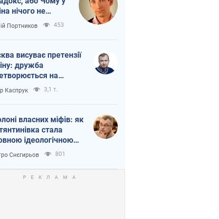
адокс, або Чому у
іна нічого не
шло з Україною
453
лій Портников
ква висуває претензії
іну: дружба
етворюється на
ежність Росії від
3,1 т.
ор Каспрук
таю
олоні власних міфів: як
тянтинівка стала
овною ідеологічною
ткою для російських
801
ро Снєгирьов
пантів