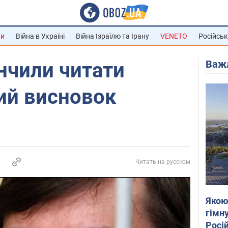
ни
Війна в Україні
Війна Ізраїлю та Ірану
VENETO
Російськ
Важ
нчили читати
ий висновок
Читать на русском
Якою
гімну
Росій