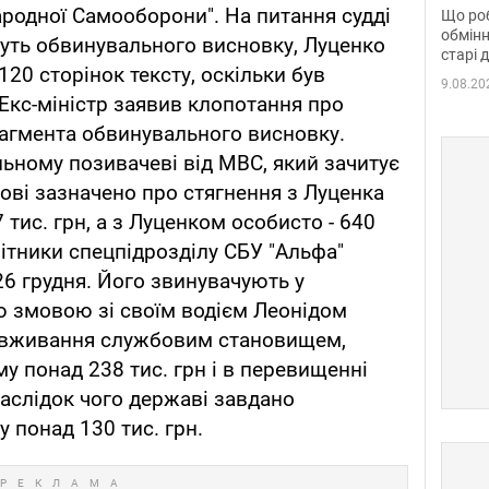
та б
родної Самооборони". На питання судді
Що роб
обмінн
 суть обвинувального висновку, Луценко
старі 
120 сторінок тексту, оскільки був
9.08.20
 Екс-міністр заявив клопотання про
рагмента обвинувального висновку.
льному позивачеві від МВС, який зачитує
ові зазначено про стягнення з Луценка
тис. грн, а з Луценком особисто - 640
бітники спецпідрозділу СБУ "Альфа"
6 грудня. Його звинувачують у
ю змовою зі своїм водієм Леонідом
вживання службовим становищем,
 понад 238 тис. грн і в перевищенні
аслідок чого державі завдано
у понад 130 тис. грн.