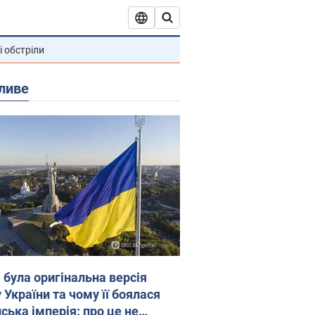
і обстріли
ливе
 була оригінальна версія
 України та чому її боялася
ська імперія: про це не