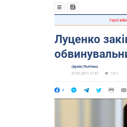
Герої вій
Луценко закі
обвинувальн
(Архів) Політика
27.07.2011 17:47
1,8 т.
0