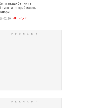
анки такі купюри
ити, якщо банки та
і пункти не приймають
долари
76,7 т.
26 02:20