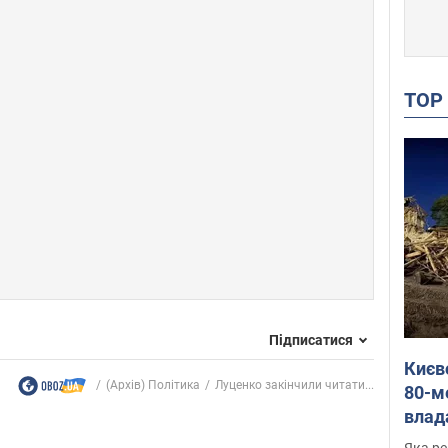
TO
Підписатися
Києв
(Архів) Політика
Луценко закінчили читати...
80-м
влад
буді
Яка ре