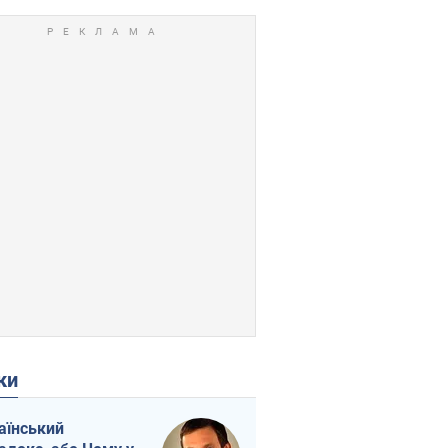
ки
аїнський