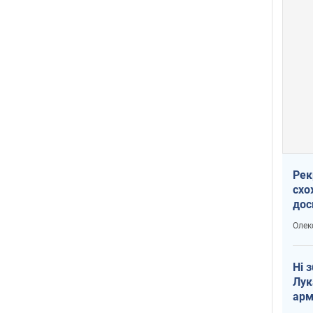
Рек
схо
дос
виб
Олек
Ні 
Лук
арм