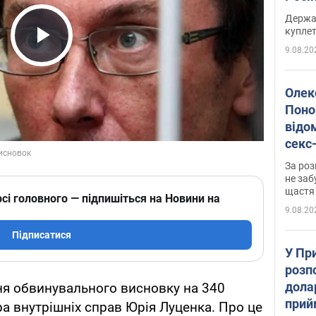
розп
Держа
куплет
9.08.20
Play Video
Олек
Поно
відо
секс
який
За роз
маю
не заб
щастя
сі головного — підпишіться на Новини на
9.08.20
Підписатися
У Пр
розпо
дола
ня обвинувального висновку на 340
прий
тра внутрішніх справ Юрія Луценка. Про це