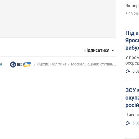
Як пер
6.08.20
Під 
Ярос
вибух
Підписатися
У пром
осеред
ка
(Архів) Політика
Москаль оцінив ступінь...
6.0
ЗСУ 
окуп
росі
Чисель
6.0