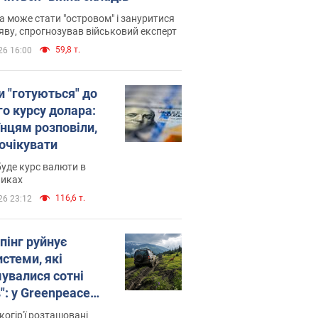
 може стати "островом" і зануритися
яву, спрогнозував військовий експерт
59,8 т.
26 16:00
и "готуються" до
го курсу долара:
їнцям розповіли,
 очікувати
уде курс валюти в
никах
116,6 т.
26 23:12
пінг руйнує
стеми, які
увалися сотні
": у Greenpeace
ли на сполох
когір'ї розташовані