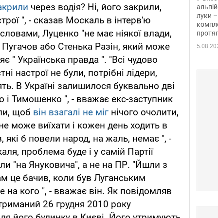
акрили
через водія? Ні, його закрили,
альпій
луки –
рої ", - сказав Москаль в інтерв'ю
компле
 словами, Луценко "не має ніякої влади,
протяг
 Пугачов або Стенька Разін, який може
5.08.20
є " Українська правда ". "Всі чудово
тні настрої не були, потрібні лідери,
лять. В Україні залишилося буквально дві
о і Тимошенко ", - вважає екс-заступник
ли, щоб
він взагалі не міг
нічого очолити,
не може виїхати і кожен день ходить в
 які б повели народ, на жаль, немає ", -
аля, проблема буде і у самій Партії
ли "на Януковича", а не на ПР. "Йшли з
сам це бачив, коли був Луганським
 на кого ", - вважає він. Як повідомляв
триманий 26 грудня 2010 року
іля його будинку в Києві. Його утримують