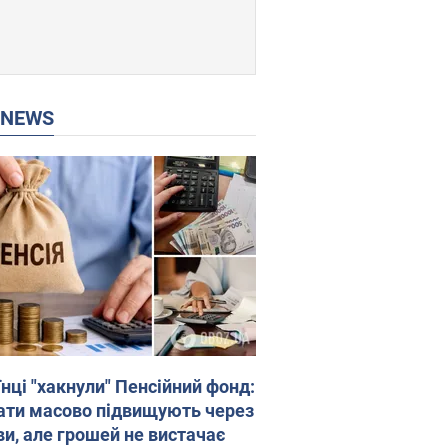
P NEWS
нці "хакнули" Пенсійний фонд:
ати масово підвищують через
ви, але грошей не вистачає