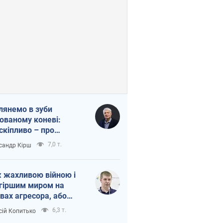
лянемо в зуби
ованому коневі:
скіпливо – про
омогу Україні
7,0 т.
сандр Кірш
 жахливою війною і
гіршим миром на
вах агресора, або
вихідність – теж
6,3 т.
сій Копитько
оя Росії