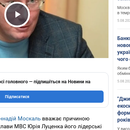
Москва
в темр
5.08.20
Play Video
Банк
ново
укра
чого
Яким б
обмін
сі головного — підпишіться на Новини на
5.08.20
Підписатися
"Джи
екоси
форм
ннадій Москаль
вважає причиною
років
лави МВС Юрія Луценка його лідерські
заби
У висо