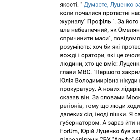
якості. "
Думаєте, Луценко з
коли почалися протестні наст
журналу" Профіль ". За його
але небезпечний, як Омелян
спричинити маси", повідомля
розуміють: хоч би які протес
вожді і оратори, які це очо
людини, хто це вміє: Луценк
глави МВС. "Першого закри
Юлія Володимирівна нікуди 
прокуратуру. А нових лідерів,
сказав він. За словами Моск
регіонів, тому що люди ходи
далеких сіл, іноді пішки. Я 
губернатором. А зараз йти не
ForUm, Юрій Луценко був за
підрозділами СБУ "Альфа" б