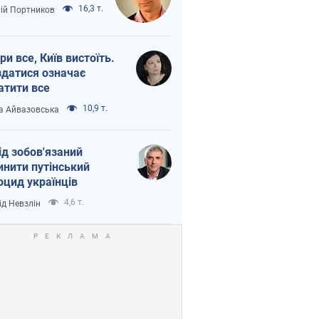
16,3 т.
лій Портников
ри все, Київ вистоїть.
здатися означає
атити все
10,9 т.
а Айвазовська
ід зобов'язаний
инити путінський
оцид українців
4,6 т.
ід Невзлін