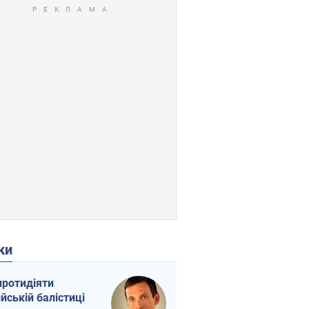
ки
протидіяти
ійській балістиці