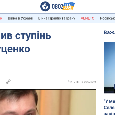
ни
Війна в Україні
Війна Ізраїлю та Ірану
VENETO
Російськ
Важ
ив ступінь
уценко
Читать на русском
"У ме
Селе
закін