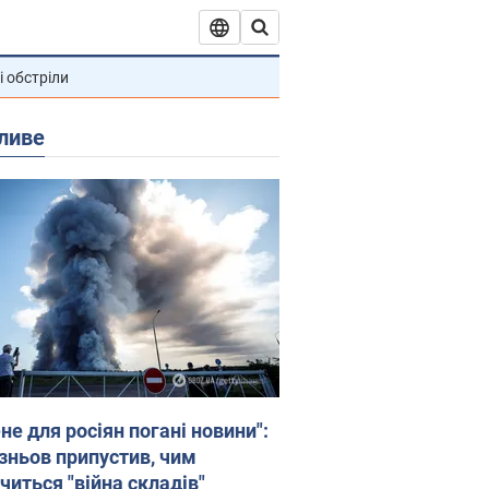
і обстріли
ливе
не для росіян погані новини":
зньов припустив, чим
читься "війна складів"