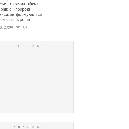
ські та субальпійські
 рідкісні природні
кси, які формувалися
ом сотень років
1,3 т.
26 23:00