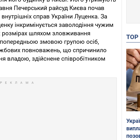
травня Печерський райсуд Києва почав
 внутрішніх справ України Луценка. За
енку інкримінується заволодіння чужим
х розмірах шляхом зловживання
TO
попередньою змовою групою осіб,
ужбових повноважень, що спричинило
ння владою, здійснене співробітником
Украї
випл
позо