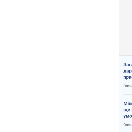
Заг
дар
при
доп
Олек
Між
ще 
умо
Без
Олек
збр