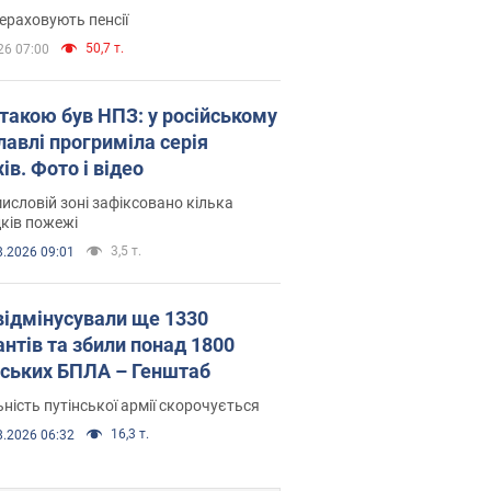
ераховують пенсії
50,7 т.
26 07:00
атакою був НПЗ: у російському
лавлі прогриміла серія
ів. Фото і відео
исловій зоні зафіксовано кілька
ків пожежі
3,5 т.
8.2026 09:01
відмінусували ще 1330
антів та збили понад 1800
йських БПЛА – Генштаб
ність путінської армії скорочується
16,3 т.
8.2026 06:32