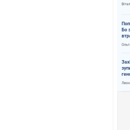
Віта
Поп
Бо 
втр
Ольг
Зах
зуп
ген
Леон