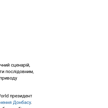
чний сценарій,
ти послідовним,
 приводу
World президент
нення Донбасу
.