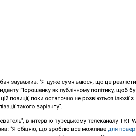
бач зауважив: "Я дуже сумніваюся, що це реалісти
иденту Порошенку як публічному політику, щоб бу
цій позиції, поки остаточно не розвіються ілюзії з
зації такого варіанту".
еватель", в інтерв'ю турецькому телеканалу TRT 
ив: "Я обіцяю, що зроблю все можливе
для повер