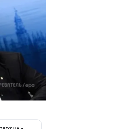
 OBOZ.UA у