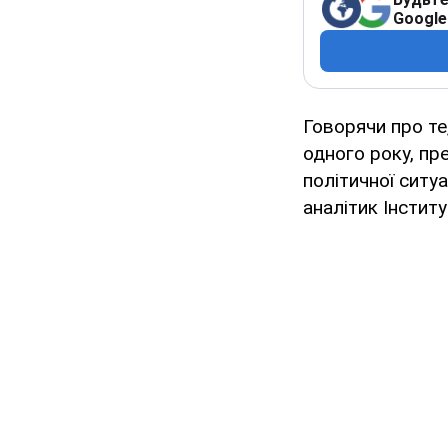
Google
Говорячи про те
одного року, пр
політичної ситу
аналітик Інстит