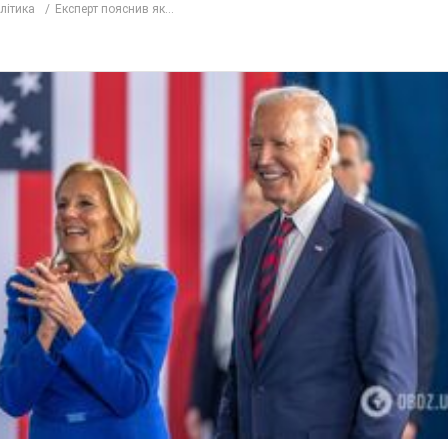
олітика
Експерт пояснив як...