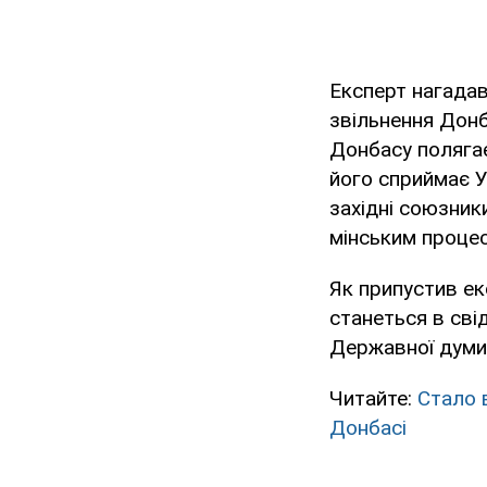
Експерт нагадав
звільнення Донб
Донбасу полягає
його сприймає У
західні союзники
мінським процес
Як припустив ек
станеться в сві
Державної думи 
Читайте:
Стало 
Донбасі