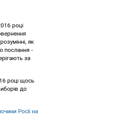
2016 році
овернення
розумінні, як
о послання -
терігають за
016 році щось
виборів до
.
очини Росії на