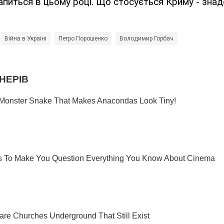
питься в цьому році. Що стосується Криму - зна
Війна в Україні
Петро Порошенко
Володимир Горбач