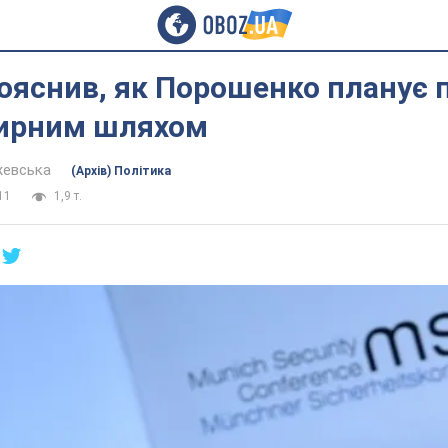
ояснив, як Порошенко планує 
ирним шляхом
жевська
(Архів) Політика
11
1,9 т.