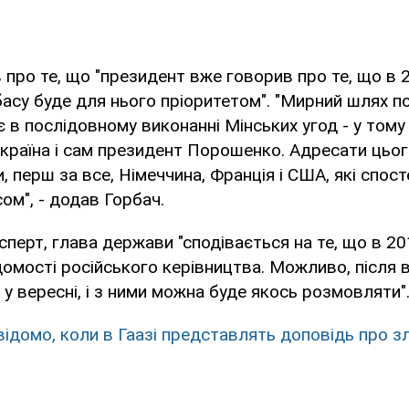
 про те, що "президент вже говорив про те, що в 
асу буде для нього пріоритетом". "Мирний шлях п
 в послідовному виконанні Мінських угод - у тому 
країна і сам президент Порошенко. Адресати цьог
, перш за все, Німеччина, Франція і США, які спос
ом", - додав Горбач.
сперт, глава держави "сподівається на те, що в 2
домості російського керівництва. Можливо, після 
у вересні, і з ними можна буде якось розмовляти"
відомо, коли в Гаазі представлять доповідь про зл