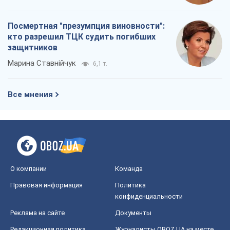
Посмертная "презумпция виновности":
кто разрешил ТЦК судить погибших
защитников
Марина Ставнійчук
6,1 т.
Все мнения
О компании
Команда
Правовая информация
Политика
конфиденциальности
Реклама на сайте
Документы
Редакционная политика
Журналисты OBOZ.UA на месте