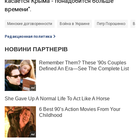
касается Крыма - понадобится больше
времени".
Минские договоренности
Война в Украине
Петр Порошенко
Вла
Редакционная политика