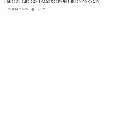
нанесли еще один удар беспилотником по судну
3 години тому
2,2 т.