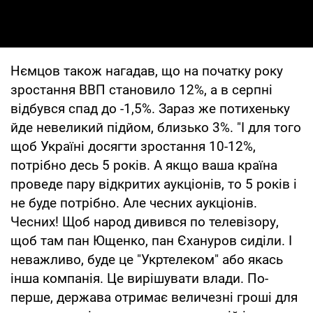
Нємцов також нагадав, що на початку року
зростання ВВП становило 12%, а в серпні
відбувся спад до -1,5%. Зараз же потихеньку
йде невеликий підйом, близько 3%. "І для того
щоб Україні досягти зростання 10-12%,
потрібно десь 5 років. А якщо ваша країна
проведе пару відкритих аукціонів, то 5 років і
не буде потрібно. Але чесних аукціонів.
Чесних! Щоб народ дивився по телевізору,
щоб там пан Ющенко, пан Єхануров сиділи. І
неважливо, буде це "Укртелеком" або якась
інша компанія. Це вирішувати влади. По-
перше, держава отримає величезні гроші для