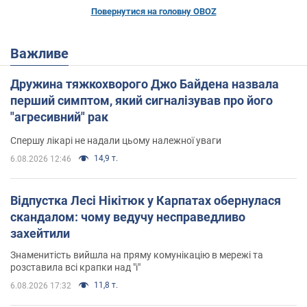
Повернутися на головну OBOZ
Важливе
Дружина тяжкохворого Джо Байдена назвала
перший симптом, який сигналізував про його
"агресивний" рак
Спершу лікарі не надали цьому належної уваги
14,9 т.
6.08.2026 12:46
Відпустка Лесі Нікітюк у Карпатах обернулася
скандалом: чому ведучу несправедливо
захейтили
Знаменитість вийшла на пряму комунікацію в мережі та
розставила всі крапки над "і"
11,8 т.
6.08.2026 17:32