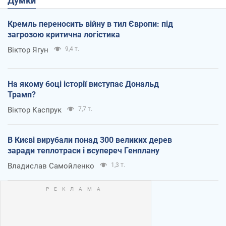
Думки
Кремль переносить війну в тил Європи: під
загрозою критична логістика
Віктор Ягун
9,4 т.
На якому боці історії виступає Дональд
Трамп?
Віктор Каспрук
7,7 т.
В Києві вирубали понад 300 великих дерев
заради теплотраси і всупереч Генплану
Владислав Самойленко
1,3 т.