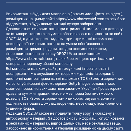
Використання будь-яких матеріалів ( в тому числі фото- та відео-),
розміщених на цьому сайті
https://www.obozrevatel.com
та всіх його
піддоменах, в будь-якому вигляді суворо заборонено.
Дозволяється використання при отриманні письмового дозволу
на їх використання та за умови обов'язкового посилання на сайт
OBOZ.UA, а для інтернет-видань - при отриманні письмового
дозволу на їх використання та за умови обов'язкового
розміщення прямого, відкритого для пошукових систем,
гіперпосилання на сторінку OBOZ.UA за посиланням
https://www.obozrevatel.com
, на якій розміщено оригінальний
матеріал в першому абзаці матеріалу.
Всі матеріали на цьому сайті, в тому числі інтерв’ю, статті,
дослідження – є службовими творами журналістів редакції,
виключні майнові права на які належать ТОВ «Золота середина».
На всі опубліковані фотоматеріали Getty Images редакція має
майнові права, які захищаються законом України «Про авторські
права та суміжні права», ніхто не має права без письмового
дозволу ТОВ «Золота середина» їх використовувати, вони не
підлягають подальшому відтворенню, перекладу, поширенню в
будь-якій формі.
Редакція OBOZ.UA може не поділяти точку зору, викладену в
авторському матеріалі. За достовірність інформації, опублікованої
в рекламних матеріалах, відповідальність несе рекламодавець.
Заборонено використання матеріалів розміщених на цьому сайті,