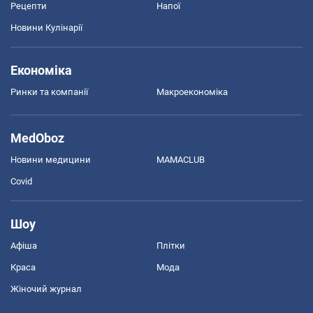
Рецепти
Напої
Новини Кулінарії
Економіка
Ринки та компанії
Макроекономіка
MedOboz
Новини медицини
MAMACLUB
Covid
Шоу
Афіша
Плітки
Краса
Мода
Жіночий журнал