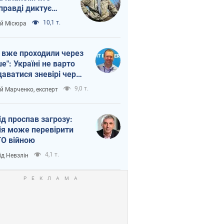
правді диктує
п війни
10,1 т.
ій Місюра
 вже проходили через
ше": Україні не варто
даватися зневірі через
етний терор
9,0 т.
ій Марченко, експерт
ід проспав загрозу:
ія може перевірити
О війною
4,1 т.
ід Невзлін