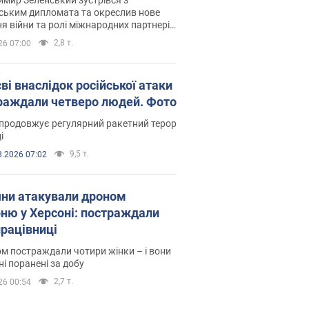
ським дипломата та окреслив нове
я війни та ролі міжнародних партнерів
тьбі з Росією
2,8 т.
26 07:00
ві внаслідок російської атаки
раждали четверо людей. Фото
продовжує регулярний ракетний терор
і
9,5 т.
8.2026 07:02
яни атакували дроном
рню у Херсоні: постраждали
рацівниці
м постраждали чотири жінки – і вони
ні поранені за добу
2,7 т.
26 00:54