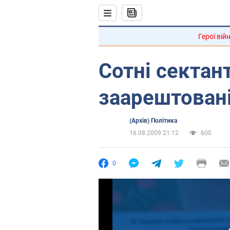
Герої вій
Сотні сектант
заарештовані 
(Архів) Політика
16.08.2009 21:12
600
0