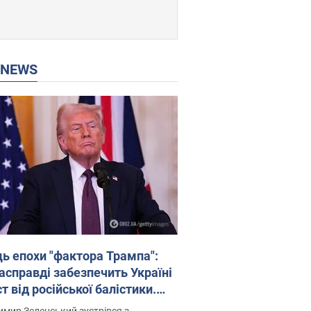
P NEWS
ць епохи "фактора Трампа":
насправді забезпечить Україні
т від російської балістики.
рв’ю з Безсмертним
мир Зеленський зустрівся з