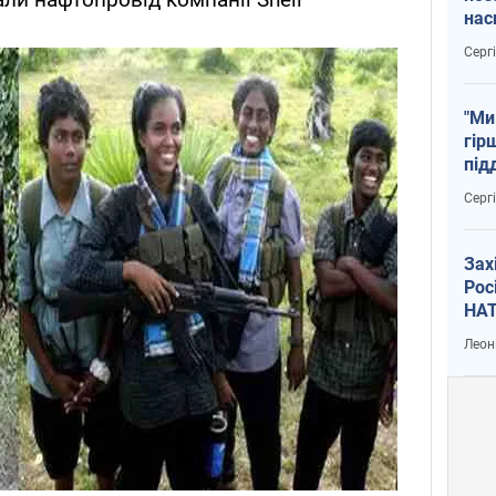
нас
тем
Серг
"Ми
гір
під
рак
Серг
Зах
Рос
НАТ
Леон