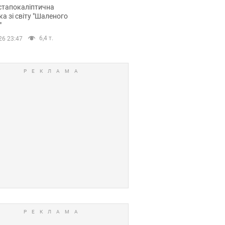
йських FPV-дронів.
стапокаліптична
ка зі світу "Шаленого
"
6,4 т.
26 23:47