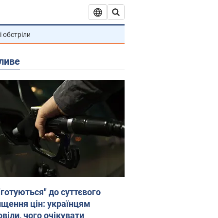
і обстріли
ливе
"готуються" до суттєвого
ищення цін: українцям
віли, чого очікувати