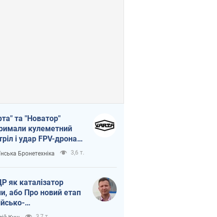
рта" та "Новатор"
римали кулеметний
тріл і удар FPV-дрона,
тувавши життя
3,6 т.
їнська Бронетехніка
церу ЗСУ
Р як каталізатор
ни, або Про новий етап
ійсько-
нічнокорейського
3,7 т.