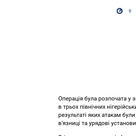
В
Операція була розпочата у з
в трьох північних нігерійськ
результаті яких атакам були 
в'язниці та урядові установи