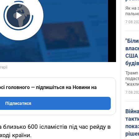
Як на 
пальн
7.08.20
Play Video
"Біли
влас
США 
буді
зали
Трамп 
подаст
"жахли
сі головного — підпишіться на Новини на
7.08.20
Підписатися
Війн
такт
пока
а близько 600 ісламістів під час рейду в
ріше
ході країни.