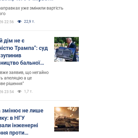
заправках уже змінили вартість
ого
22,9 т.
26 22:56
й дім не є
ністю Трампа": суд
зупинив
вництво бальної
 за $400 млн
вже заявив, що негайно
ь апеляцію а це
ве рішення"
1,7 т.
26 23:54
а змінює не лише
ику: в НГУ
зали інженерні
ння проти