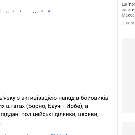
росі
Це "по
Фото
естети
ідео дня
Макса
7.08.20
в'язку з активізацією нападів бойовиків
их штатах (Борно, Баучі і Йобе), в
піддані поліцейські ділянки, церкви,
.