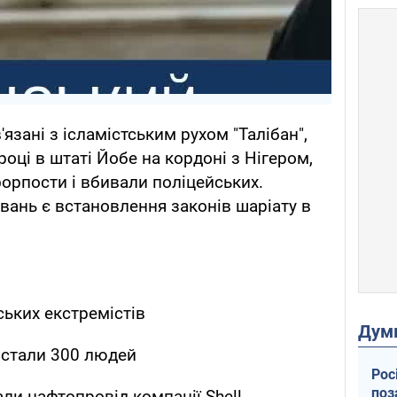
'язані з ісламістським рухом "Талібан",
оці в штаті Йобе на кордоні з Нігером,
орпости і вбивали поліцейських.
вань є встановлення законів шаріату в
ських екстремістів
Дум
ї стали 300 людей
Рос
поз
али нафтопровід компанії Shell