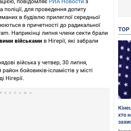
ацією, повідомляє
РИА Новости
з
 поліції, для проведення допиту
иманих в будівлю прилеглої середньої
юються в причетності до радикальної
TO
ram. Наприкінці липня члени секти брали
овими військами
в Нігерії, які забрали
ядові війська у четвер, 30 липня,
 район бойовиків-ісламістів у місті
і Нігерії.
Кіне
хто 
захис
Інте
Володи