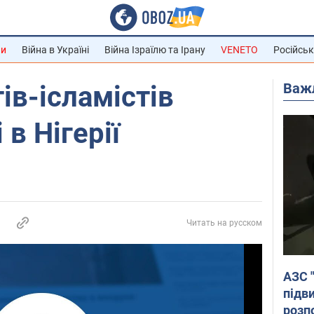
ни
Війна в Україні
Війна Ізраїлю та Ірану
VENETO
Російськ
Важ
ів-ісламістів
в Нігерії
Читать на русском
АЗС 
підв
розпо