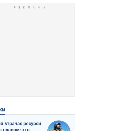
ки
ія втрачає ресурси
а планом: хто