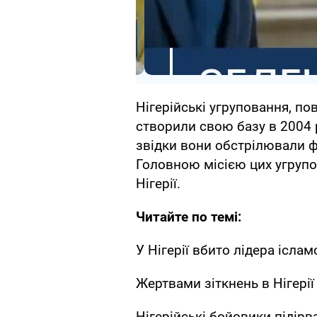
Нігерійські угруповання, пов
створили свою базу в 2004 р
звідки вони обстрілювали ф
Головною місією цих угрупо
Нігерії.
Читайте по темі:
У Нігерії вбито лідера іслам
Жертвами зіткнень в Нігері
Нігерійські бойовики підірв