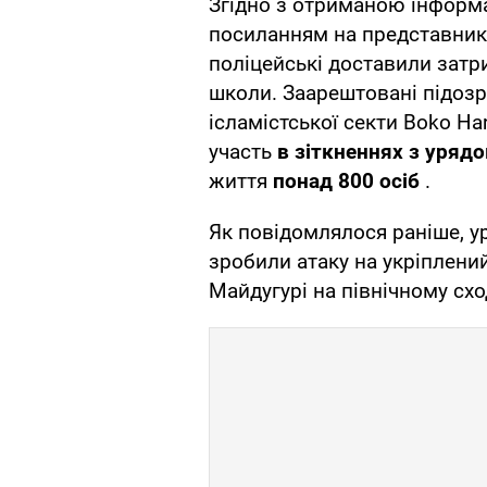
Згідно з отриманою інформ
посиланням на представника
поліцейські доставили затр
школи. Заарештовані підозр
ісламістської секти Boko Ha
участь
в зіткненнях з уряд
життя
понад 800 осіб
.
Як повідомлялося раніше, ур
зробили атаку на укріплений
Майдугурі на північному сход