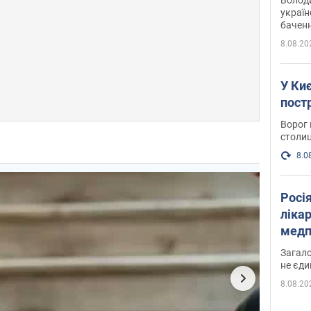
україн
баченн
у боро
8.08.20
У Киє
пост
Ворог 
столиц
8.0
Росі
ліка
медп
Загало
не єди
8.08.20