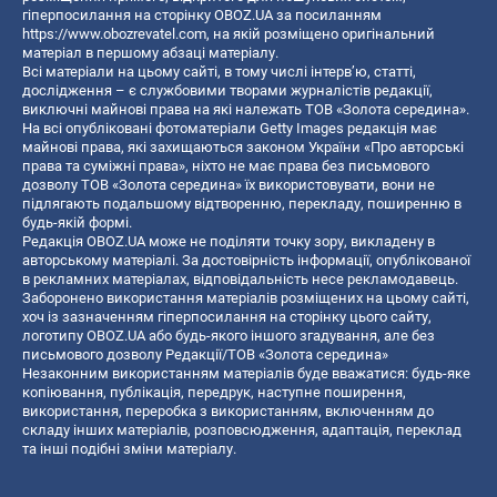
гіперпосилання на сторінку OBOZ.UA за посиланням
https://www.obozrevatel.com
, на якій розміщено оригінальний
матеріал в першому абзаці матеріалу.
Всі матеріали на цьому сайті, в тому числі інтерв’ю, статті,
дослідження – є службовими творами журналістів редакції,
виключні майнові права на які належать ТОВ «Золота середина».
На всі опубліковані фотоматеріали Getty Images редакція має
майнові права, які захищаються законом України «Про авторські
права та суміжні права», ніхто не має права без письмового
дозволу ТОВ «Золота середина» їх використовувати, вони не
підлягають подальшому відтворенню, перекладу, поширенню в
будь-якій формі.
Редакція OBOZ.UA може не поділяти точку зору, викладену в
авторському матеріалі. За достовірність інформації, опублікованої
в рекламних матеріалах, відповідальність несе рекламодавець.
Заборонено використання матеріалів розміщених на цьому сайті,
хоч із зазначенням гіперпосилання на сторінку цього сайту,
логотипу OBOZ.UA або будь-якого іншого згадування, але без
письмового дозволу Редакції/ТОВ «Золота середина»
Незаконним використанням матеріалів буде вважатися: будь-яке
копiювання, публiкацiя, передрук, наступне поширення,
використання, переробка з використанням, включенням до
складу інших матеріалів, розповсюдження, адаптація, переклад
та інші подібні зміни матеріалу.