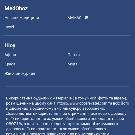
MedOboz
Новини медицини
MAMACLUB
Covid
Шоу
Афіша
Плітки
Краса
Мода
Жіночий журнал
Використання будь-яких матеріалів ( в тому числі фото- та відео-),
розміщених на цьому сайті
https://www.obozrevatel.com
та всіх його
піддоменах, в будь-якому вигляді суворо заборонено.
Дозволяється використання при отриманні письмового дозволу
на їх використання та за умови обов'язкового посилання на сайт
OBOZ.UA, а для інтернет-видань - при отриманні письмового
дозволу на їх використання та за умови обов'язкового
розміщення прямого, відкритого для пошукових систем,