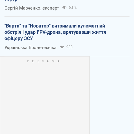
Сергій Марченко, експерт
6,1 т.
"Варта" та "Новатор" витримали кулеметний
обстріл і удар FPV-дрона, врятувавши життя
офіцеру ЗСУ
Українська Бронетехніка
933