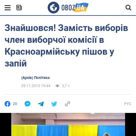
Знайшовся! Замість виборів
член виборчої комісії в
Красноармійську пішов у
запій
(Архів) Політика
29.11.2015 19:44
3,7 т.
20
РУС