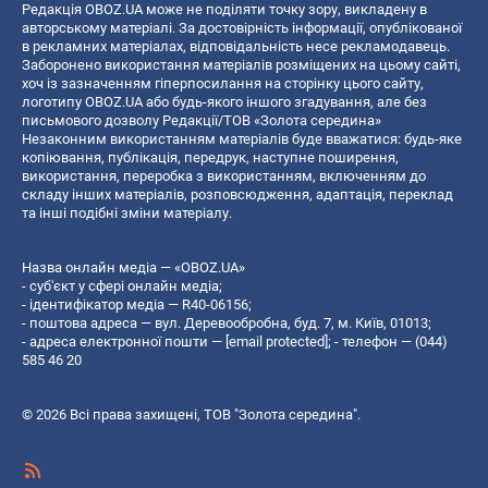
Редакція OBOZ.UA може не поділяти точку зору, викладену в
авторському матеріалі. За достовірність інформації, опублікованої
в рекламних матеріалах, відповідальність несе рекламодавець.
Заборонено використання матеріалів розміщених на цьому сайті,
хоч із зазначенням гіперпосилання на сторінку цього сайту,
логотипу OBOZ.UA або будь-якого іншого згадування, але без
письмового дозволу Редакції/ТОВ «Золота середина»
Незаконним використанням матеріалів буде вважатися: будь-яке
копiювання, публiкацiя, передрук, наступне поширення,
використання, переробка з використанням, включенням до
складу інших матеріалів, розповсюдження, адаптація, переклад
та інші подібні зміни матеріалу.
Назва онлайн медіа — «OBOZ.UA»
- суб'єкт у сфері онлайн медіа;
- ідентифікатор медіа — R40-06156;
- поштова адреса — вул. Деревообробна, буд. 7, м. Київ, 01013;
- адреса електронної пошти —
[email protected]
; - телефон — (044)
585 46 20
© 2026 Всі права захищені, ТОВ "Золота середина".