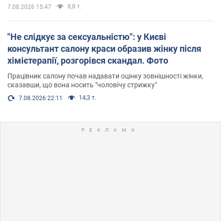
8,8 т.
7.08.2026 15:47
"Не слідкує за сексуальністю": у Києві
консультант салону краси образив жінку після
хімієтерапії, розгорівся скандал. Фото
Працівник салону почав надавати оцінку зовнішності жінки,
сказавши, що вона носить "чоловічу стрижку"
14,3 т.
7.08.2026 22:11