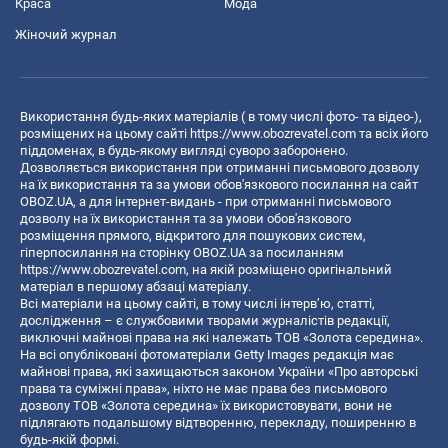
Краса
Мода
Жіночий журнал
Використання будь-яких матеріалів ( в тому числі фото- та відео-),
розміщених на цьому сайті
https://www.obozrevatel.com
та всіх його
піддоменах, в будь-якому вигляді суворо заборонено.
Дозволяється використання при отриманні письмового дозволу
на їх використання та за умови обов'язкового посилання на сайт
OBOZ.UA, а для інтернет-видань - при отриманні письмового
дозволу на їх використання та за умови обов'язкового
розміщення прямого, відкритого для пошукових систем,
гіперпосилання на сторінку OBOZ.UA за посиланням
https://www.obozrevatel.com
, на якій розміщено оригінальний
матеріал в першому абзаці матеріалу.
Всі матеріали на цьому сайті, в тому числі інтерв’ю, статті,
дослідження – є службовими творами журналістів редакції,
виключні майнові права на які належать ТОВ «Золота середина».
На всі опубліковані фотоматеріали Getty Images редакція має
майнові права, які захищаються законом України «Про авторські
права та суміжні права», ніхто не має права без письмового
дозволу ТОВ «Золота середина» їх використовувати, вони не
підлягають подальшому відтворенню, перекладу, поширенню в
будь-якій формі.