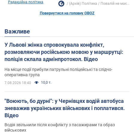
Редакційна політика
(Архів) Політика
Повалій не має...
Повернутися на головну OBOZ
Важливе
У Львові жінка спровокувала конфлікт,
розмовляючи російською мовою у маршрутці:
поліція склала адмінпротокол. Відео
На місце події прибули патрульні поліцейські та слідчо-
оперативна група
10,0 т.
7.08.2026 18:40
"Воюють, бо дурні": у Чернівцях водій автобуса
зневажив українських військових і поплатився.
Відео
Водія звільнили після конфлікту з пасажирами та образ
військових