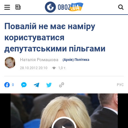
Повалій не має наміру
користуватися
депутатськими пільгами
Наталія Ромашова
(Архів) Політика
28.10.2012 20:10
1,0 т.
0
РУС