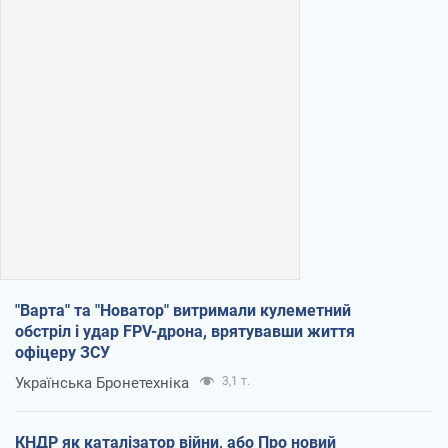
"Варта" та "Новатор" витримали кулеметний
обстріл і удар FPV-дрона, врятувавши життя
офіцеру ЗСУ
Українська Бронетехніка
3,1 т.
КНДР як каталізатор війни, або Про новий