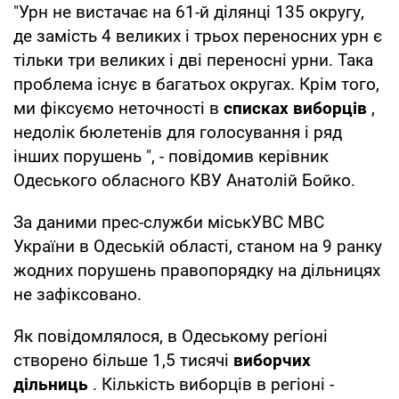
"Урн не вистачає на 61-й ділянці 135 округу,
де замість 4 великих і трьох переносних урн є
тільки три великих і дві переносні урни. Така
проблема існує в багатьох округах. Крім того,
ми фіксуємо неточності в
списках виборців
,
недолік бюлетенів для голосування і ряд
інших порушень ", - повідомив керівник
Одеського обласного КВУ Анатолій Бойко.
За даними прес-служби міськУВС МВС
України в Одеській області, станом на 9 ранку
жодних порушень правопорядку на дільницях
не зафіксовано.
Як повідомлялося, в Одеському регіоні
створено більше 1,5 тисячі
виборчих
дільниць
. Кількість виборців в регіоні -