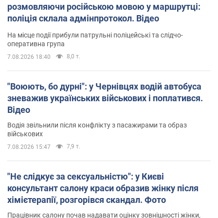
розмовляючи російською мовою у маршрутці:
поліція склала адмінпротокол. Відео
На місце події прибули патрульні поліцейські та слідчо-
оперативна група
8,0 т.
7.08.2026 18:40
"Воюють, бо дурні": у Чернівцях водій автобуса
зневажив українських військових і поплатився.
Відео
Водія звільнили після конфлікту з пасажирами та образ
військових
7,9 т.
7.08.2026 15:47
"Не слідкує за сексуальністю": у Києві
консультант салону краси образив жінку після
хімієтерапії, розгорівся скандал. Фото
Працівник салону почав надавати оцінку зовнішності жінки,