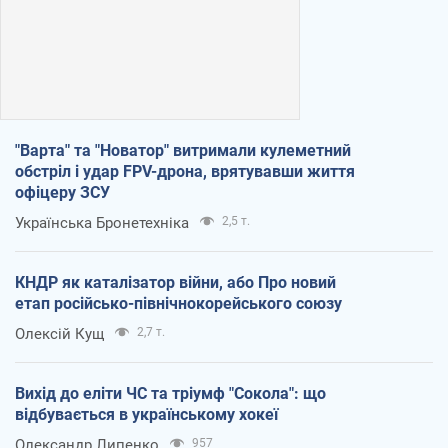
"Варта" та "Новатор" витримали кулеметний
обстріл і удар FPV-дрона, врятувавши життя
офіцеру ЗСУ
Українська Бронетехніка
2,5 т.
КНДР як каталізатор війни, або Про новий
етап російсько-північнокорейського союзу
Олексій Кущ
2,7 т.
Вихід до еліти ЧС та тріумф "Сокола": що
відбувається в українському хокеї
Олександр Липенко
957