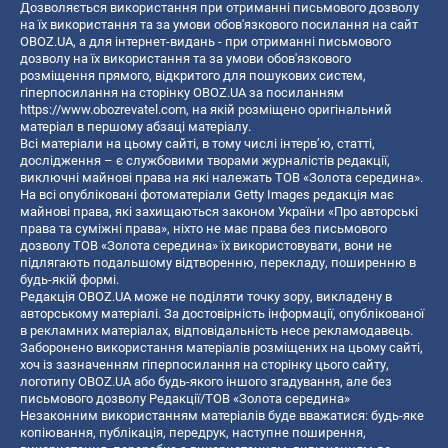
Дозволяється використання при отриманні письмового дозволу
на їх використання та за умови обов'язкового посилання на сайт
OBOZ.UA, а для інтернет-видань - при отриманні письмового
дозволу на їх використання та за умови обов'язкового
розміщення прямого, відкритого для пошукових систем,
гіперпосилання на сторінку OBOZ.UA за посиланням
https://www.obozrevatel.com
, на якій розміщено оригінальний
матеріал в першому абзаці матеріалу.
Всі матеріали на цьому сайті, в тому числі інтерв’ю, статті,
дослідження – є службовими творами журналістів редакції,
виключні майнові права на які належать ТОВ «Золота середина».
На всі опубліковані фотоматеріали Getty Images редакція має
майнові права, які захищаються законом України «Про авторські
права та суміжні права», ніхто не має права без письмового
дозволу ТОВ «Золота середина» їх використовувати, вони не
підлягають подальшому відтворенню, перекладу, поширенню в
будь-якій формі.
Редакція OBOZ.UA може не поділяти точку зору, викладену в
авторському матеріалі. За достовірність інформації, опублікованої
в рекламних матеріалах, відповідальність несе рекламодавець.
Заборонено використання матеріалів розміщених на цьому сайті,
хоч із зазначенням гіперпосилання на сторінку цього сайту,
логотипу OBOZ.UA або будь-якого іншого згадування, але без
письмового дозволу Редакції/ТОВ «Золота середина»
Незаконним використанням матеріалів буде вважатися: будь-яке
копiювання, публiкацiя, передрук, наступне поширення,