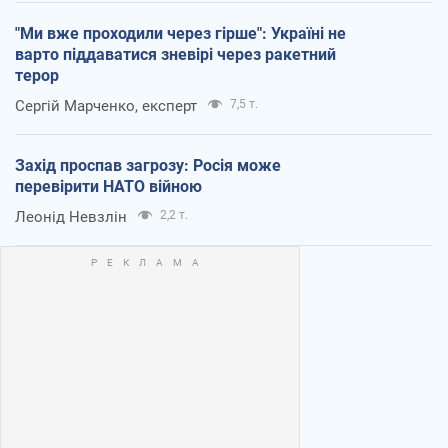
"Ми вже проходили через гірше": Україні не
варто піддаватися зневірі через ракетний
терор
Сергій Марченко, експерт
7,5 т.
Захід проспав загрозу: Росія може
перевірити НАТО війною
Леонід Невзлін
2,2 т.