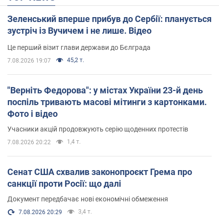
Зеленський вперше прибув до Сербії: планується
зустріч із Вучичем і не лише. Відео
Це перший візит глави держави до Бєлграда
45,2 т.
7.08.2026 19:07
"Верніть Федорова": у містах України 23-й день
поспіль тривають масові мітинги з картонками.
Фото і відео
Учасники акцій продовжують серію щоденних протестів
1,4 т.
7.08.2026 20:22
Сенат США схвалив законопроєкт Грема про
санкції проти Росії: що далі
Документ передбачає нові економічні обмеження
3,4 т.
7.08.2026 20:29