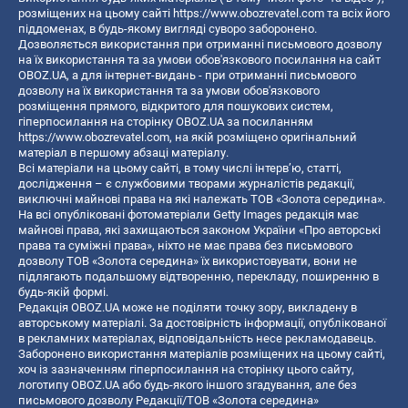
розміщених на цьому сайті
https://www.obozrevatel.com
та всіх його
піддоменах, в будь-якому вигляді суворо заборонено.
Дозволяється використання при отриманні письмового дозволу
на їх використання та за умови обов'язкового посилання на сайт
OBOZ.UA, а для інтернет-видань - при отриманні письмового
дозволу на їх використання та за умови обов'язкового
розміщення прямого, відкритого для пошукових систем,
гіперпосилання на сторінку OBOZ.UA за посиланням
https://www.obozrevatel.com
, на якій розміщено оригінальний
матеріал в першому абзаці матеріалу.
Всі матеріали на цьому сайті, в тому числі інтерв’ю, статті,
дослідження – є службовими творами журналістів редакції,
виключні майнові права на які належать ТОВ «Золота середина».
На всі опубліковані фотоматеріали Getty Images редакція має
майнові права, які захищаються законом України «Про авторські
права та суміжні права», ніхто не має права без письмового
дозволу ТОВ «Золота середина» їх використовувати, вони не
підлягають подальшому відтворенню, перекладу, поширенню в
будь-якій формі.
Редакція OBOZ.UA може не поділяти точку зору, викладену в
авторському матеріалі. За достовірність інформації, опублікованої
в рекламних матеріалах, відповідальність несе рекламодавець.
Заборонено використання матеріалів розміщених на цьому сайті,
хоч із зазначенням гіперпосилання на сторінку цього сайту,
логотипу OBOZ.UA або будь-якого іншого згадування, але без
письмового дозволу Редакції/ТОВ «Золота середина»