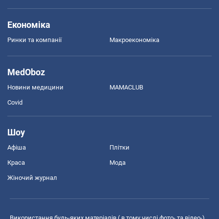
Економіка
Ринки та компанії
Макроекономіка
MedOboz
Новини медицини
MAMACLUB
Covid
Шоу
Афіша
Плітки
Краса
Мода
Жіночий журнал
Використання будь-яких матеріалів ( в тому числі фото- та відео-),