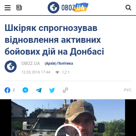
Шкіряк спрогнозував
відновлення активних
бойових дій на Донбасі
OBOZ.UA
(Архів) Політика
12.03.2016 17:44
1,2 т.
2
РУС