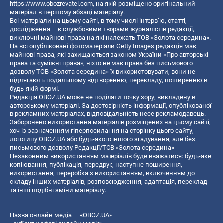
https://www.obozrevatel.com
, на якій розміщено оригінальний
матеріал в першому абзаці матеріалу.
Всі матеріали на цьому сайті, в тому числі інтерв’ю, статті,
дослідження – є службовими творами журналістів редакції,
виключні майнові права на які належать ТОВ «Золота середина».
На всі опубліковані фотоматеріали Getty Images редакція має
майнові права, які захищаються законом України «Про авторські
права та суміжні права», ніхто не має права без письмового
дозволу ТОВ «Золота середина» їх використовувати, вони не
підлягають подальшому відтворенню, перекладу, поширенню в
будь-якій формі.
Редакція OBOZ.UA може не поділяти точку зору, викладену в
авторському матеріалі. За достовірність інформації, опублікованої
в рекламних матеріалах, відповідальність несе рекламодавець.
Заборонено використання матеріалів розміщених на цьому сайті,
хоч із зазначенням гіперпосилання на сторінку цього сайту,
логотипу OBOZ.UA або будь-якого іншого згадування, але без
письмового дозволу Редакції/ТОВ «Золота середина»
Незаконним використанням матеріалів буде вважатися: будь-яке
копiювання, публiкацiя, передрук, наступне поширення,
використання, переробка з використанням, включенням до
складу інших матеріалів, розповсюдження, адаптація, переклад
та інші подібні зміни матеріалу.
Назва онлайн медіа — «OBOZ.UA»