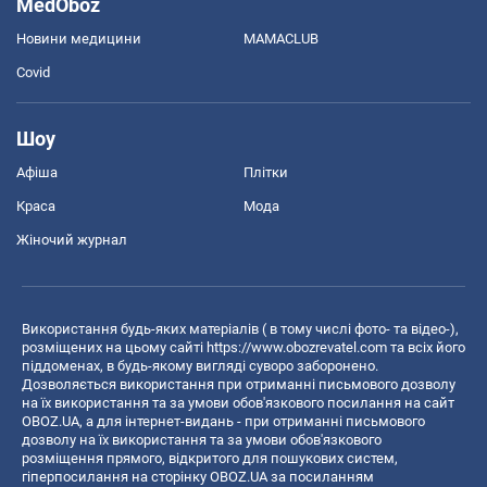
MedOboz
Новини медицини
MAMACLUB
Covid
Шоу
Афіша
Плітки
Краса
Мода
Жіночий журнал
Використання будь-яких матеріалів ( в тому числі фото- та відео-),
розміщених на цьому сайті
https://www.obozrevatel.com
та всіх його
піддоменах, в будь-якому вигляді суворо заборонено.
Дозволяється використання при отриманні письмового дозволу
на їх використання та за умови обов'язкового посилання на сайт
OBOZ.UA, а для інтернет-видань - при отриманні письмового
дозволу на їх використання та за умови обов'язкового
розміщення прямого, відкритого для пошукових систем,
гіперпосилання на сторінку OBOZ.UA за посиланням