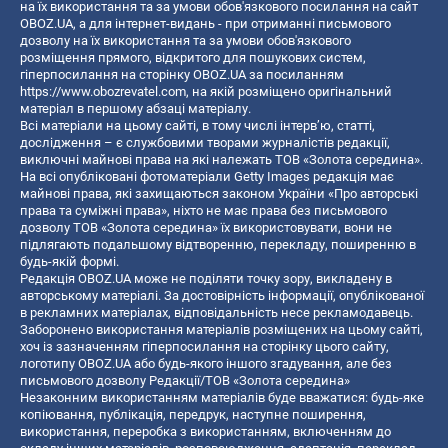
на їх використання та за умови обов'язкового посилання на сайт
OBOZ.UA, а для інтернет-видань - при отриманні письмового
дозволу на їх використання та за умови обов'язкового
розміщення прямого, відкритого для пошукових систем,
гіперпосилання на сторінку OBOZ.UA за посиланням
https://www.obozrevatel.com
, на якій розміщено оригінальний
матеріал в першому абзаці матеріалу.
Всі матеріали на цьому сайті, в тому числі інтерв’ю, статті,
дослідження – є службовими творами журналістів редакції,
виключні майнові права на які належать ТОВ «Золота середина».
На всі опубліковані фотоматеріали Getty Images редакція має
майнові права, які захищаються законом України «Про авторські
права та суміжні права», ніхто не має права без письмового
дозволу ТОВ «Золота середина» їх використовувати, вони не
підлягають подальшому відтворенню, перекладу, поширенню в
будь-якій формі.
Редакція OBOZ.UA може не поділяти точку зору, викладену в
авторському матеріалі. За достовірність інформації, опублікованої
в рекламних матеріалах, відповідальність несе рекламодавець.
Заборонено використання матеріалів розміщених на цьому сайті,
хоч із зазначенням гіперпосилання на сторінку цього сайту,
логотипу OBOZ.UA або будь-якого іншого згадування, але без
письмового дозволу Редакції/ТОВ «Золота середина»
Незаконним використанням матеріалів буде вважатися: будь-яке
копiювання, публiкацiя, передрук, наступне поширення,
використання, переробка з використанням, включенням до