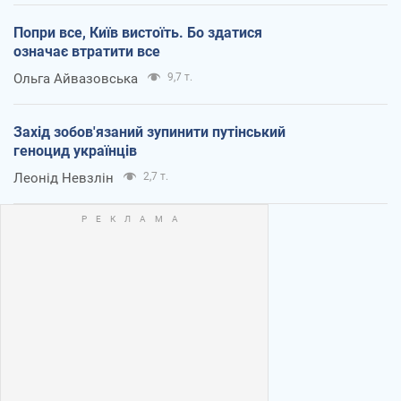
Попри все, Київ вистоїть. Бо здатися
означає втратити все
Ольга Айвазовська
9,7 т.
Захід зобов'язаний зупинити путінський
геноцид українців
Леонід Невзлін
2,7 т.