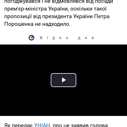
погоджувався і не відмовлявся від посади
прем'єр-міністра України, оскільки такої
пропозиції від президента України Петра
Порошенка не надходило.
Відео дня
Play Video
Як передає
УНІАН
, про це заявив голова