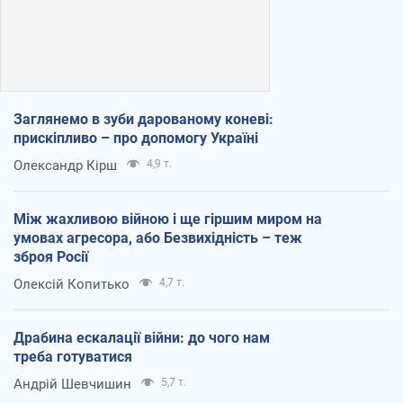
Заглянемо в зуби дарованому коневі:
прискіпливо – про допомогу Україні
Олександр Кірш
4,9 т.
Між жахливою війною і ще гіршим миром на
умовах агресора, або Безвихідність – теж
зброя Росії
Олексій Копитько
4,7 т.
Драбина ескалації війни: до чого нам
треба готуватися
Андрій Шевчишин
5,7 т.