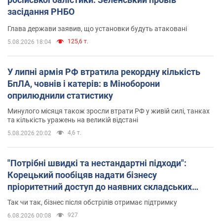
засідання РНБО
Глава держави заявив, що установки будуть атаковані
125,6 т.
5.08.2026 18:04
У липні армія РФ втратила рекордну кількість
БпЛА, човнів і катерів: в Міноборони
оприлюднили статистику
Минулого місяця також зросли втрати РФ у живій силі, танках
та кількість уражень на великій відстані
4,6 т.
5.08.2026 20:02
"Потрібні швидкі та нестандартні підходи":
Корецький пообіцяв надати бізнесу
пріоритетний доступ до наявних складських
приміщень
Так чи так, бізнес після обстрілів отримає підтримку
927
6.08.2026 00:08