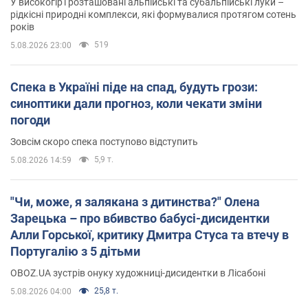
У високогір'ї розташовані альпійські та субальпійські луки –
рідкісні природні комплекси, які формувалися протягом сотень
років
519
5.08.2026 23:00
Спека в Україні піде на спад, будуть грози:
синоптики дали прогноз, коли чекати зміни
погоди
Зовсім скоро спека поступово відступить
5,9 т.
5.08.2026 14:59
"Чи, може, я залякана з дитинства?" Олена
Зарецька – про вбивство бабусі-дисидентки
Алли Горської, критику Дмитра Стуса та втечу в
Португалію з 5 дітьми
OBOZ.UA зустрів онуку художниці-дисидентки в Лісабоні
25,8 т.
5.08.2026 04:00