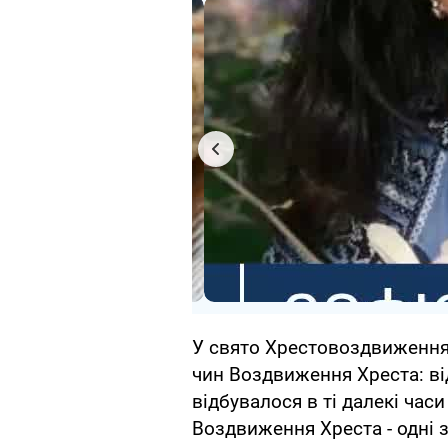
У свято Хрестовоздвиження
чин Воздвиження Хреста: ві
відбувалося в ті далекі час
Воздвиження Хреста - одні 