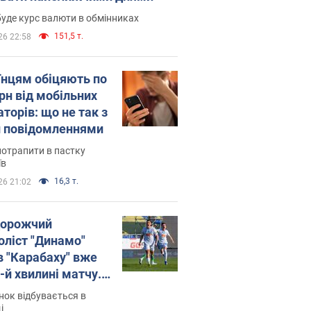
уде курс валюти в обмінниках
151,5 т.
26 22:58
їнцям обіцяють по
рн від мобільних
торів: що не так з
 повідомленнями
потрапити в пастку
їв
16,3 т.
26 21:02
орожчий
оліст "Динамо"
в "Карабаху" вже
-й хвилині матчу.
о
ок відбувається в
і