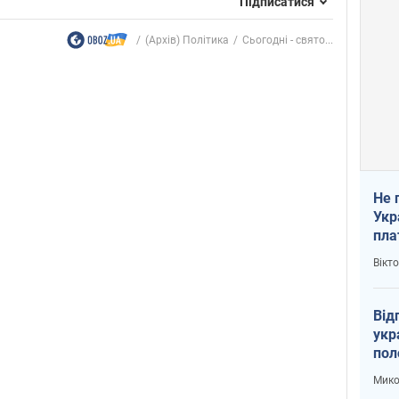
Підписатися
(Архів) Політика
Сьогодні - свято...
Не 
Укр
пла
Вікт
Від
укр
пол
укр
Мико