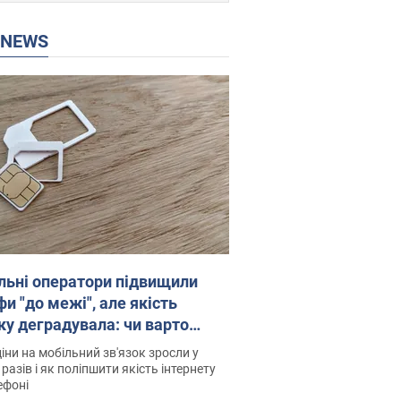
P NEWS
льні оператори підвищили
и "до межі", але якість
ку деградувала: чи варто
житись на ціни
іни на мобільний зв'язок зросли у
 разів і як поліпшити якість інтернету
ефоні