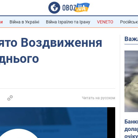
ни
Війна в Україні
Війна Ізраїлю та Ірану
VENETO
Російськ
Важ
вято Воздвиження
днього
Читать на русском
Банк
дола
очік