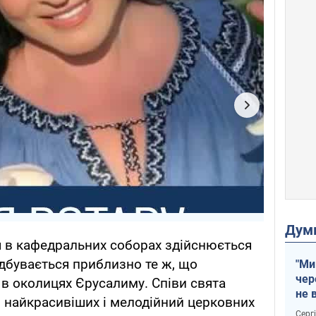
Дум
 в кафедральних соборах здійснюється
дбувається приблизно те ж, що
"Ми
чер
и в околицях Єрусалиму. Співи свята
не 
з найкрасивіших і мелодійний церковних
зне
Серг