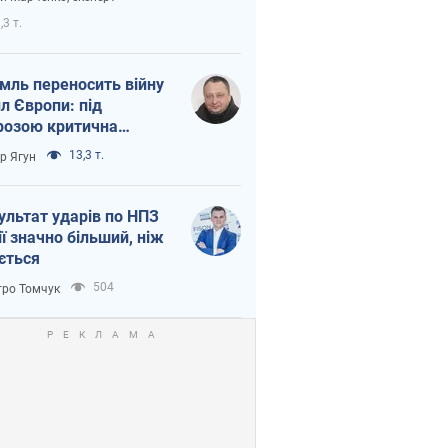
етний терор
,3 т.
мль переносить війну
ил Європи: під
розою критична
істика
13,3 т.
ор Ягун
ультат ударів по НПЗ
ії значно більший, ніж
ється
504
ро Томчук