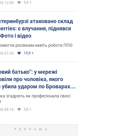
5,4 т.
26 12:00
атеринбурзі атаковано склад
erries: є влучання, піднявся
Фото і відео
омогла росіянам навіть робота ППО
10,9 т.
26 07:20
овий батько": у мережі
віли про чоловіка, якого
я убила ударом по Броварах.
ка згадують як професіонала своєї
и
3,8 т.
26 09:14