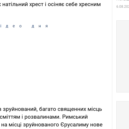
 натільний хрест і осіняє себе хресним
6.08.20
ідео дня
ув зруйнований, багато священних місць
 сміттям і розвалинами. Римський
 на місці зруйнованого Єрусалиму нове