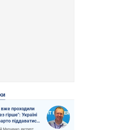
ки
 вже проходили
ез гірше": Україні
варто піддаватися
вірі через
ій Марченко, експерт