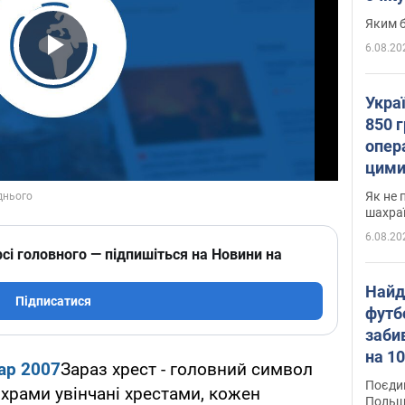
Яким б
6.08.20
Play Video
Укра
850 г
опера
цими
Як не 
шахра
6.08.20
сі головного — підпишіться на Новини на
Найд
Підписатися
футб
заби
на 10
ар 2007
Зараз хрест - головний символ
Віде
Поєдин
 храми увінчані хрестами, кожен
Польщ