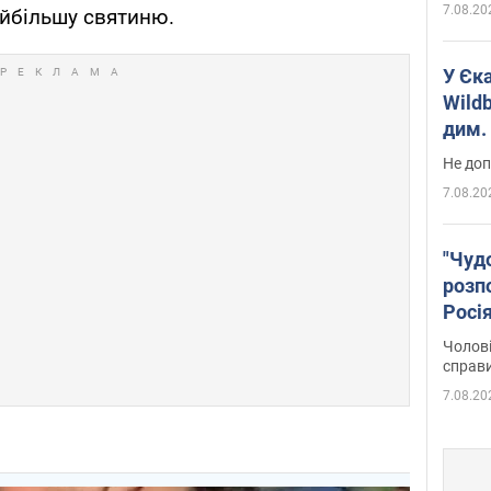
7.08.20
айбільшу святиню.
У Єк
Wildb
дим. 
Не доп
7.08.20
"Чуд
розпо
Росі
Фото
Чолові
справ
7.08.20