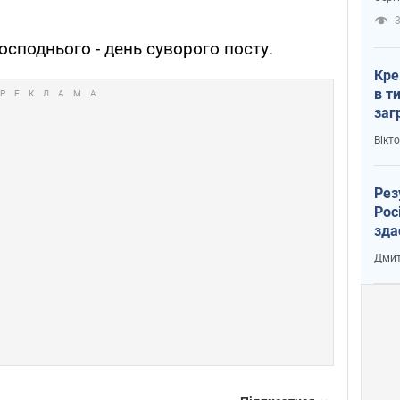
рак
3
споднього - день суворого посту.
Кре
в т
заг
лог
Вікт
Рез
Рос
зда
Дмит