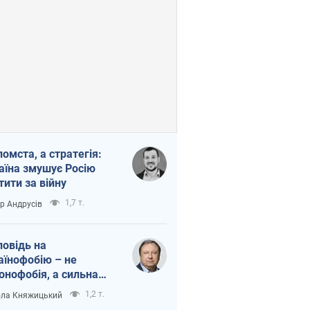
помста, а стратегія:
аїна змушує Росію
тити за війну
1,7 т.
ор Андрусів
повідь на
аїнофобію – не
онофобія, а сильна
аїнська держава
1,2 т.
ла Княжицький