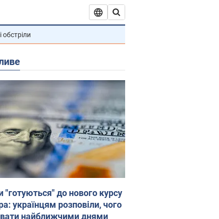
і обстріли
ливе
и "готуються" до нового курсу
ра: українцям розповіли, чого
увати найближчими днями