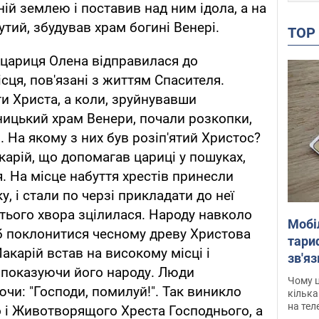
ній землею і поставив над ним ідола, а на
утий, збудував храм богині Венері.
TO
а цариця Олена відправилася до
сця, пов'язані з життям Спасителя.
и Христа, а коли, зруйнувавши
ицький храм Венери, почали розкопки,
. На якому з них був розіп'ятий Христос?
арій, що допомагав цариці у пошуках,
 На місце набуття хрестів принесли
, і стали по черзі прикладати до неї
ретього хвора зцілилася. Народу навколо
Мобі
об поклонитися чесному древу Христова
тариф
Макарій встав на високому місці і
зв'яз
, показуючи його народу. Люди
скар
Чому ц
чи: "Господи, помилуй!". Так виникло
кілька
на тел
 і Животворящого Хреста Господнього, а