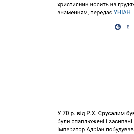
християнин носить на грудях
знаменням, передає
УНІАН
.
В
У 70 р. від Р.Х. Єрусалим б
були спаплюжені і засипані
імператор Адріан побудував