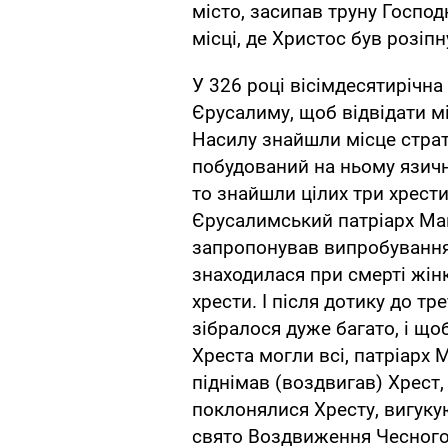
місто, засипав труну Господ
місці, де Христос був розіпн
У 326 році вісімдесятирічн
Єрусалиму, щоб відвідати мі
Насилу знайшли місце страт
побудований на ньому язичн
то знайшли цілих три хрести
Єрусалимський патріарх Мак
запропонував випробування.
знаходилася при смерті жінку
хрести. І після дотику до т
зібралося дуже багато, і щ
Хреста могли всі, патріарх 
піднімав (воздвигав) Хрест
поклонялися Хресту, вигукую
свято Воздвиження Чесного