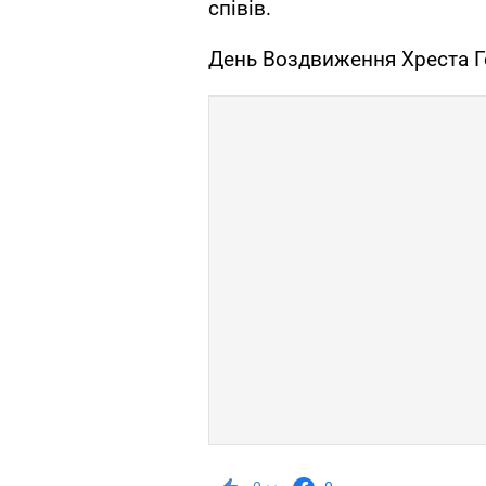
співів.
День Воздвиження Хреста Го