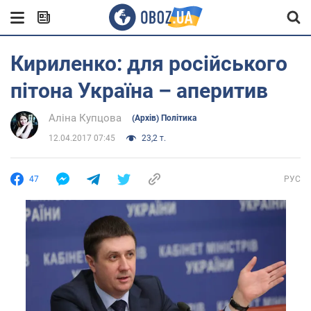
Кириленко: для російського
пітона Україна – аперитив
Аліна Купцова
(Архів) Політика
12.04.2017 07:45
23,2 т.
47
РУС