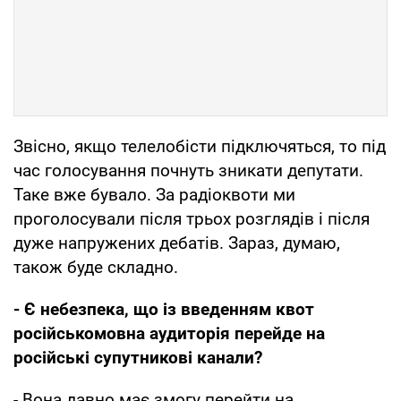
Звісно, якщо телелобісти підключяться, то під
час голосування почнуть зникати депутати.
Таке вже бувало. За радіоквоти ми
проголосували після трьох розглядів і після
дуже напружених дебатів. Зараз, думаю,
також буде складно.
- Є небезпека, що із введенням квот
російськомовна аудиторія перейде на
російські супутникові канали?
- Вона давно має змогу перейти на