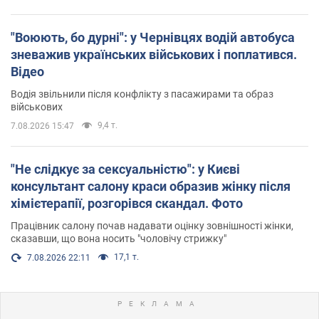
"Воюють, бо дурні": у Чернівцях водій автобуса
зневажив українських військових і поплатився.
Відео
Водія звільнили після конфлікту з пасажирами та образ
військових
9,4 т.
7.08.2026 15:47
"Не слідкує за сексуальністю": у Києві
консультант салону краси образив жінку після
хімієтерапії, розгорівся скандал. Фото
Працівник салону почав надавати оцінку зовнішності жінки,
сказавши, що вона носить "чоловічу стрижку"
17,1 т.
7.08.2026 22:11