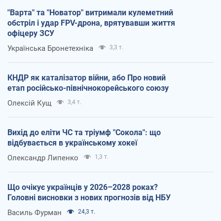
"Варта" та "Новатор" витримали кулеметний
обстріл і удар FPV-дрона, врятувавши життя
офіцеру ЗСУ
Українська Бронетехніка
3,3 т.
КНДР як каталізатор війни, або Про новий
етап російсько-північнокорейського союзу
Олексій Кущ
3,4 т.
Вихід до еліти ЧС та тріумф "Сокола": що
відбувається в українському хокеї
Олександр Липенко
1,3 т.
Що очікує українців у 2026–2028 роках?
Головні висновки з нових прогнозів від НБУ
Василь Фурман
24,3 т.