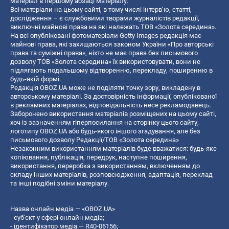
матеріал в першому абзаці матеріалу.
Всі матеріали на цьому сайті, в тому числі інтерв’ю, статті,
дослідження – є службовими творами журналістів редакції,
виключні майнові права на які належать ТОВ «Золота середина».
На всі опубліковані фотоматеріали Getty Images редакція має
майнові права, які захищаються законом України «Про авторські
права та суміжні права», ніхто не має права без письмового
дозволу ТОВ «Золота середина» їх використовувати, вони не
підлягають подальшому відтворенню, перекладу, поширенню в
будь-якій формі.
Редакція OBOZ.UA може не поділяти точку зору, викладену в
авторському матеріалі. За достовірність інформації, опублікованої
в рекламних матеріалах, відповідальність несе рекламодавець.
Заборонено використання матеріалів розміщених на цьому сайті,
хоч із зазначенням гіперпосилання на сторінку цього сайту,
логотипу OBOZ.UA або будь-якого іншого згадування, але без
письмового дозволу Редакції/ТОВ «Золота середина»
Незаконним використанням матеріалів буде вважатися: будь-яке
копiювання, публiкацiя, передрук, наступне поширення,
використання, переробка з використанням, включенням до
складу інших матеріалів, розповсюдження, адаптація, переклад
та інші подібні зміни матеріалу.
Назва онлайн медіа — «OBOZ.UA»
- суб'єкт у сфері онлайн медіа;
- ідентифікатор медіа — R40-06156;