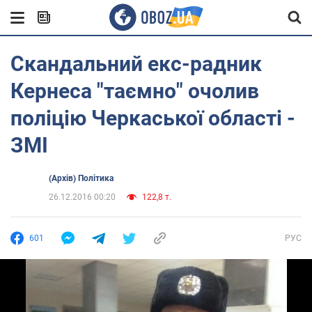
Скандальний екс-радник
Кернеса "таємно" очолив
поліцію Черкаської області -
ЗМІ
(Архів) Політика
26.12.2016 00:20
122,8 т.
601
РУС