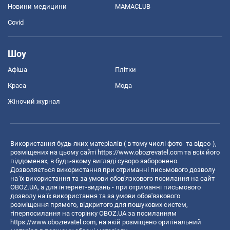
Новини медицини
MAMACLUB
Covid
Шоу
Афіша
Плітки
Краса
Мода
Жіночий журнал
Використання будь-яких матеріалів ( в тому числі фото- та відео-),
розміщених на цьому сайті
https://www.obozrevatel.com
та всіх його
піддоменах, в будь-якому вигляді суворо заборонено.
Дозволяється використання при отриманні письмового дозволу
на їх використання та за умови обов'язкового посилання на сайт
OBOZ.UA, а для інтернет-видань - при отриманні письмового
дозволу на їх використання та за умови обов'язкового
розміщення прямого, відкритого для пошукових систем,
гіперпосилання на сторінку OBOZ.UA за посиланням
https://www.obozrevatel.com
, на якій розміщено оригінальний