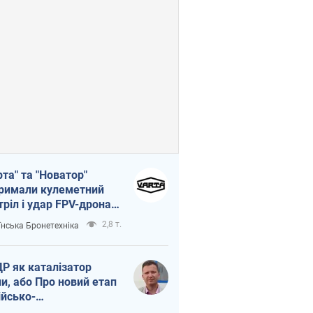
рта" та "Новатор"
римали кулеметний
тріл і удар FPV-дрона,
тувавши життя
2,8 т.
їнська Бронетехніка
церу ЗСУ
Р як каталізатор
ни, або Про новий етап
ійсько-
нічнокорейського