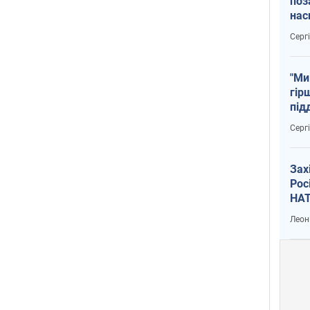
поз
нас
тем
Серг
"Ми
гір
під
рак
Серг
Зах
Рос
НАТ
Леон