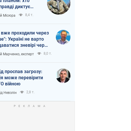
а планом: хто
правді диктує
п війни
8,4 т.
ій Місюра
 вже проходили через
ше": Україні не варто
даватися зневірі через
етний терор
8,0 т.
ій Марченко, експерт
ід проспав загрозу:
ія може перевірити
О війною
2,8 т.
ід Невзлін