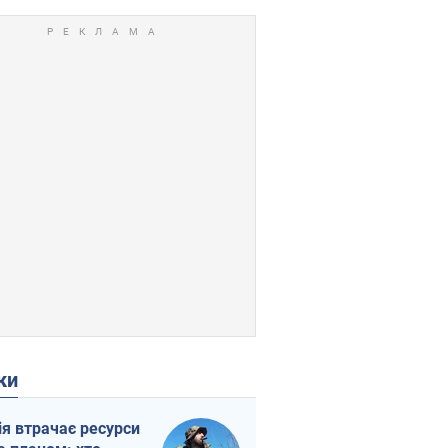
ки
ія втрачає ресурси