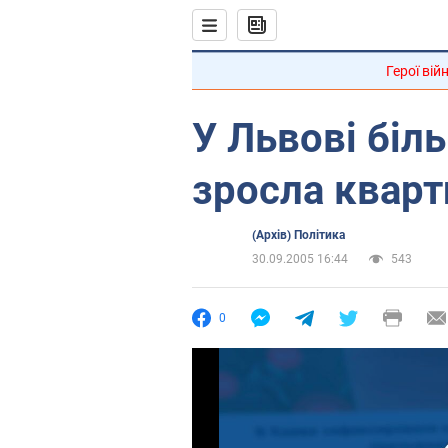
Герої вій
У Львові біл
зросла кварт
(Архів) Політика
30.09.2005 16:44
543
0