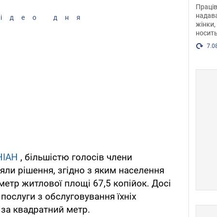
після
Праців
розг
надава
ідео дня
жінки,
Фото
носить
7.0
НІАН
, більшістю голосів члени
яли рішення, згідно з яким населення
метр житлової площі 67,5 копійок. Досі
послуги з обслуговування їхніх
 за квадратний метр.