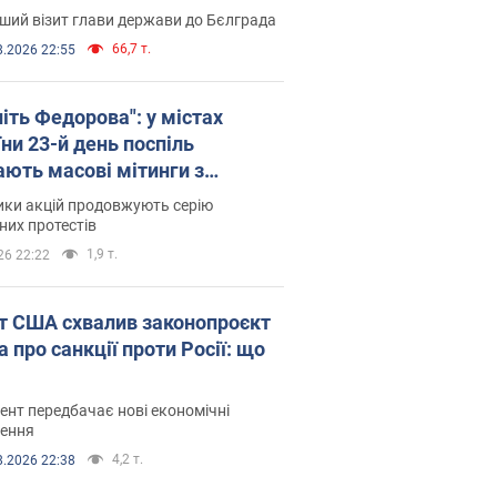
ший візит глави держави до Бєлграда
66,7 т.
8.2026 22:55
іть Федорова": у містах
ни 23-й день поспіль
ають масові мітинги з
онками. Фото і відео
ики акцій продовжують серію
их протестів
1,9 т.
26 22:22
т США схвалив законопроєкт
 про санкції проти Росії: що
нт передбачає нові економічні
ення
4,2 т.
8.2026 22:38