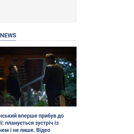
P NEWS
нський вперше прибув до
ї: планується зустріч із
чем і не лише. Відео