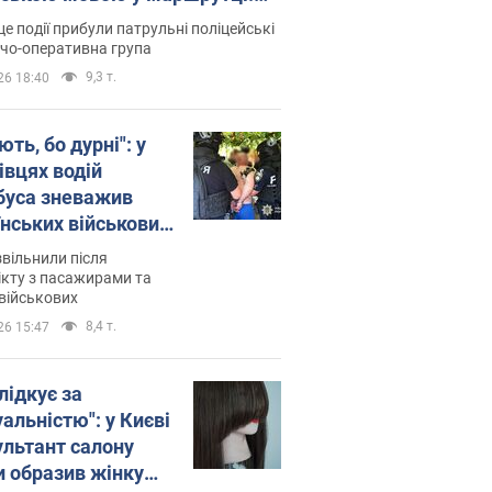
ція склала адмінпротокол.
це події прибули патрульні поліцейські
о
дчо-оперативна група
9,3 т.
26 18:40
ть, бо дурні": у
івцях водій
буса зневажив
їнських військових
латився. Відео
звільнили після
кту з пасажирами та
військових
8,4 т.
26 15:47
лідкує за
альністю": у Києві
ультант салону
и образив жінку