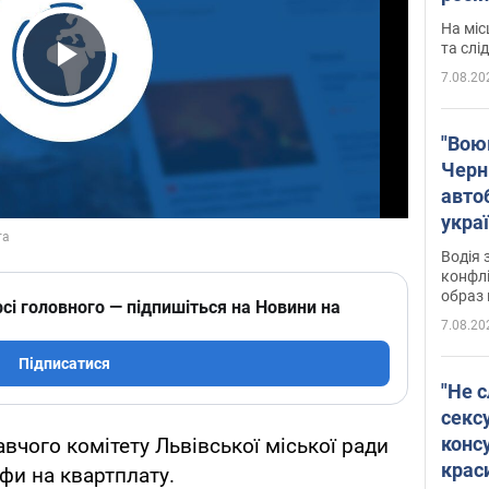
полі
На міс
Віде
та слі
7.08.20
Play Video
"Воюю
Черн
авто
укра
і поп
Водія 
конфлі
образ 
сі головного — підпишіться на Новини на
7.08.20
Підписатися
"Не с
сексу
конс
авчого комітету Львівської міської ради
крас
фи на квартплату.