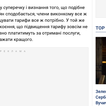
 суперечку і визнання того, що подібне
'ян сподобається, члени виконкому все ж
щувати тарифи все ж потрібно. У той же
коєння, що підвищення тарифу зовсім не
TO
вно платитимуть за отримані послуги,
бажати кращого.
Зеле
Сербі
Вучи