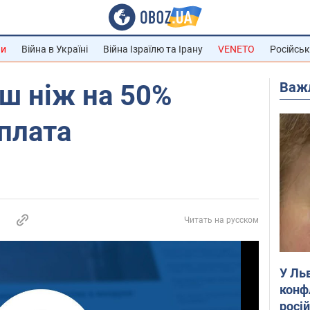
ни
Війна в Україні
Війна Ізраїлю та Ірану
VENETO
Російськ
Важ
ьш ніж на 50%
плата
Читать на русском
У Ль
конф
росі