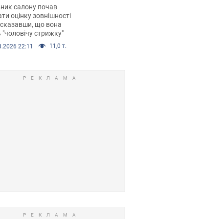
 хімієтерапії,
ник салону почав
орівся скандал.
ти оцінку зовнішності
 сказавши, що вона
 "чоловічу стрижку"
11,0 т.
8.2026 22:11