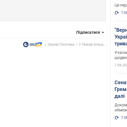
Це пер
7.0
"Верн
Підписатися
Украї
трив
(Архів) Політика
У Львові більш...
карт
Учасн
щоденн
7.08.20
Сена
Грема
далі
Докуме
обмеж
7.0