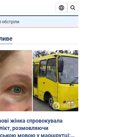
і обстріли
ливе
вові жінка спровокувала
лікт, розмовляючи
йською мовою у маршрутці: