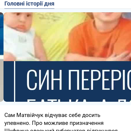
Головні історії дня
Сам Матвійчук відчуває себе досить
упевнено. Про можливе призначення
Шуфрича одеський губернатор відгукнувся