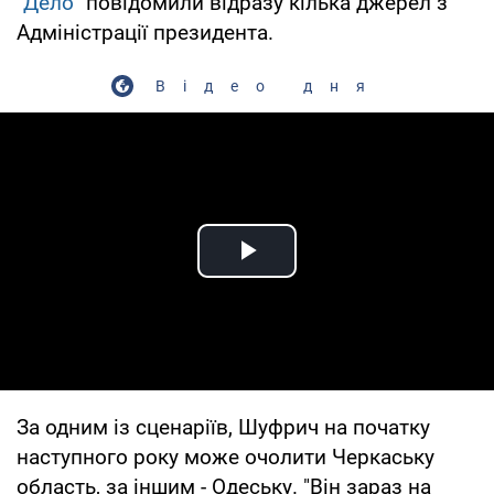
"Дело"
повідомили відразу кілька джерел з
Адміністрації президента.
Відео дня
Play Video
За одним із сценаріїв, Шуфрич на початку
наступного року може очолити Черкаську
область, за іншим - Одеську. "Він зараз на