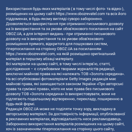
Використання будь-яких матеріалів ( в тому числі фото- та відео-),
розміщених на цьому сайті
https://www.obozrevatel.com
та всіх його
піддоменах, в будь-якому вигляді суворо заборонено.
Дозволяється використання при отриманні письмового дозволу
на їх використання та за умови обов'язкового посилання на сайт
OBOZ.UA, а для інтернет-видань - при отриманні письмового
дозволу на їх використання та за умови обов'язкового
розміщення прямого, відкритого для пошукових систем,
гіперпосилання на сторінку OBOZ.UA за посиланням
https://www.obozrevatel.com
, на якій розміщено оригінальний
матеріал в першому абзаці матеріалу.
Всі матеріали на цьому сайті, в тому числі інтерв’ю, статті,
дослідження – є службовими творами журналістів редакції,
виключні майнові права на які належать ТОВ «Золота середина».
На всі опубліковані фотоматеріали Getty Images редакція має
майнові права, які захищаються законом України «Про авторські
права та суміжні права», ніхто не має права без письмового
дозволу ТОВ «Золота середина» їх використовувати, вони не
підлягають подальшому відтворенню, перекладу, поширенню в
будь-якій формі.
Редакція OBOZ.UA може не поділяти точку зору, викладену в
авторському матеріалі. За достовірність інформації, опублікованої
в рекламних матеріалах, відповідальність несе рекламодавець.
Заборонено використання матеріалів розміщених на цьому сайті,
хоч із зазначенням гіперпосилання на сторінку цього сайту,