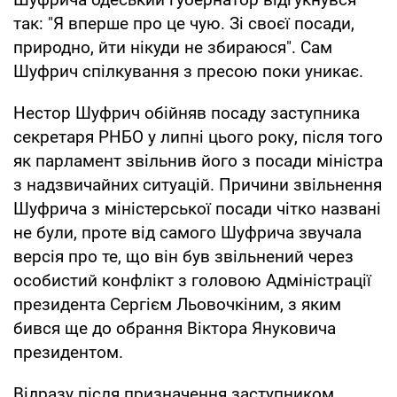
так: "Я вперше про це чую. Зі своєї посади,
природно, йти нікуди не збираюся". Сам
Шуфрич спілкування з пресою поки уникає.
Нестор Шуфрич обійняв посаду заступника
секретаря РНБО у липні цього року, після того
як парламент звільнив його з посади міністра
з надзвичайних ситуацій. Причини звільнення
Шуфрича з міністерської посади чітко названі
не були, проте від самого Шуфрича звучала
версія про те, що він був звільнений через
особистий конфлікт з головою Адміністрації
президента Сергієм Льовочкіним, з яким
бився ще до обрання Віктора Януковича
президентом.
Відразу після призначення заступником