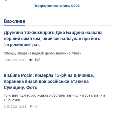
Повернутися на головну OBOZ
Важливе
Дружина тяжкохворого Джо Байдена назвала
перший симптом, який сигналізував про його
"агресивний" рак
Спершу лікарі не надали цьому належної уваги
10,7 т.
6.08.2026 12:46
Її вбила Росія: померла 13-річна дівчинка,
поранена внаслідок російської атаки на
Сумщину. Фото
Того дня під час російського обстрілу загинули її брат, вітчим
та бабуся
9,1 т.
6.08.2026 12:13