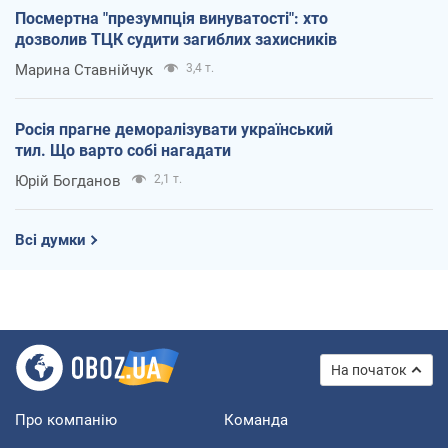
Посмертна "презумпція винуватості": хто
дозволив ТЦК судити загиблих захисників
Марина Ставнійчук
3,4 т.
Росія прагне деморалізувати український
тил. Що варто собі нагадати
Юрій Богданов
2,1 т.
Всі думки
На початок
Про компанію
Команда