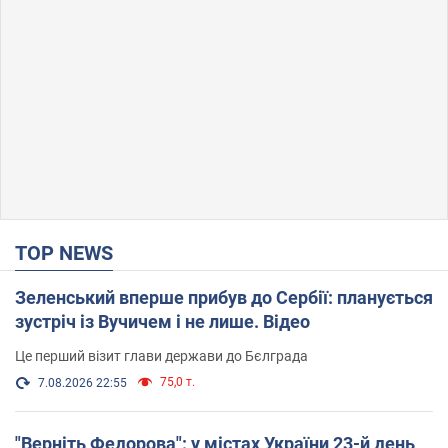
TOP NEWS
Зеленський вперше прибув до Сербії: планується
зустріч із Вучичем і не лише. Відео
Це перший візит глави держави до Бєлграда
75,0 т.
7.08.2026 22:55
"Верніть Федорова": у містах України 23-й день