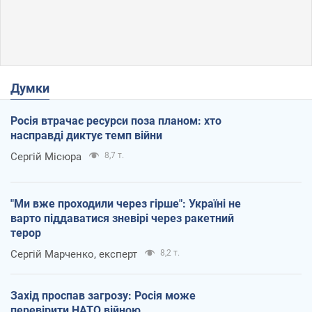
Думки
Росія втрачає ресурси поза планом: хто
насправді диктує темп війни
Сергій Місюра
8,7 т.
"Ми вже проходили через гірше": Україні не
варто піддаватися зневірі через ракетний
терор
Сергій Марченко, експерт
8,2 т.
Захід проспав загрозу: Росія може
перевірити НАТО війною