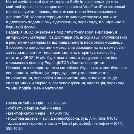
На всі опубліковані фотоматеріали Getty Images редакція має
майнові права, які захищаються законом України «Про авторські
права та суміжні права», ніхто не має права без письмового
дозволу ТОВ «Золота середина» їх використовувати, вони не
підлягають подальшому відтворенню, перекладу, поширенню в
будь-якій формі.
Редакція OBOZ.UA може не поділяти точку зору, викладену в
авторському матеріалі. За достовірність інформації, опублікованої
в рекламних матеріалах, відповідальність несе рекламодавець.
Заборонено використання матеріалів розміщених на цьому сайті,
хоч із зазначенням гіперпосилання на сторінку цього сайту,
логотипу OBOZ.UA або будь-якого іншого згадування, але без
письмового дозволу Редакції/ТОВ «Золота середина»
Незаконним використанням матеріалів буде вважатися: будь-яке
копiювання, публiкацiя, передрук, наступне поширення,
використання, переробка з використанням, включенням до
складу інших матеріалів, розповсюдження, адаптація, переклад
та інші подібні зміни матеріалу.
Назва онлайн медіа — «OBOZ.UA»
- суб'єкт у сфері онлайн медіа;
- ідентифікатор медіа — R40-06156;
- поштова адреса — вул. Деревообробна, буд. 7, м. Київ, 01013;
- адреса електронної пошти —
[email protected]
; - телефон — (044)
585 46 20