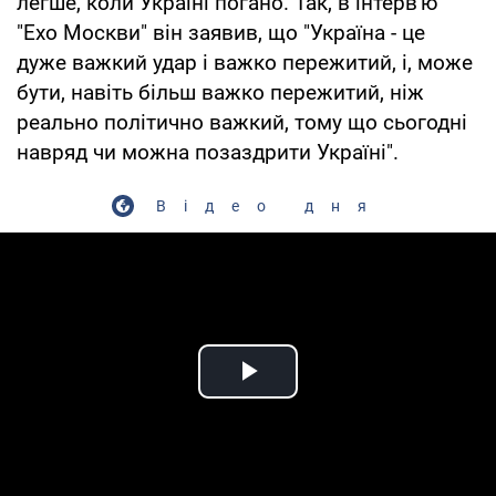
легше, коли Україні погано. Так, в інтерв'ю
"Ехо Москви" він заявив, що "Україна - це
дуже важкий удар і важко пережитий, і, може
бути, навіть більш важко пережитий, ніж
реально політично важкий, тому що сьогодні
навряд чи можна позаздрити Україні".
Відео дня
Play Video