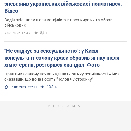
зневажив українських військових і поплатився.
Відео
Водія звільнили після конфлікту з пасажирами та образ
військових
8,6 т.
7.08.2026 15:47
"Не слідкує за сексуальністю": у Києві
консультант салону краси образив жінку після
хімієтерапії, розгорівся скандал. Фото
Працівник салону почав надавати оцінку зовнішності жінки,
сказавши, що вона носить "чоловічу стрижку"
13,3 т.
7.08.2026 22:11