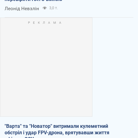
Леонід Невзлін
3,0 т.
"Варта" та "Новатор" витримали кулеметний
обстріл і удар FPV-дрона, врятувавши життя