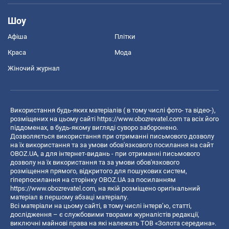
Шоу
Афіша
Плітки
Краса
Мода
Жіночий журнал
Використання будь-яких матеріалів ( в тому числі фото- та відео-),
розміщених на цьому сайті
https://www.obozrevatel.com
та всіх його
піддоменах, в будь-якому вигляді суворо заборонено.
Дозволяється використання при отриманні письмового дозволу
на їх використання та за умови обов'язкового посилання на сайт
OBOZ.UA, а для інтернет-видань - при отриманні письмового
дозволу на їх використання та за умови обов'язкового
розміщення прямого, відкритого для пошукових систем,
гіперпосилання на сторінку OBOZ.UA за посиланням
https://www.obozrevatel.com
, на якій розміщено оригінальний
матеріал в першому абзаці матеріалу.
Всі матеріали на цьому сайті, в тому числі інтерв’ю, статті,
дослідження – є службовими творами журналістів редакції,
виключні майнові права на які належать ТОВ «Золота середина».