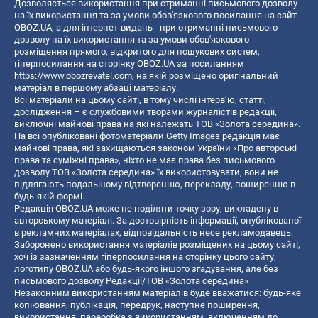
Дозволяється використання при отриманні письмового дозволу
на їх використання та за умови обов'язкового посилання на сайт
OBOZ.UA, а для інтернет-видань - при отриманні письмового
дозволу на їх використання та за умови обов'язкового
розміщення прямого, відкритого для пошукових систем,
гіперпосилання на сторінку OBOZ.UA за посиланням
https://www.obozrevatel.com
, на якій розміщено оригінальний
матеріал в першому абзаці матеріалу.
Всі матеріали на цьому сайті, в тому числі інтерв’ю, статті,
дослідження – є службовими творами журналістів редакції,
виключні майнові права на які належать ТОВ «Золота середина».
На всі опубліковані фотоматеріали Getty Images редакція має
майнові права, які захищаються законом України «Про авторські
права та суміжні права», ніхто не має права без письмового
дозволу ТОВ «Золота середина» їх використовувати, вони не
підлягають подальшому відтворенню, перекладу, поширенню в
будь-якій формі.
Редакція OBOZ.UA може не поділяти точку зору, викладену в
авторському матеріалі. За достовірність інформації, опублікованої
в рекламних матеріалах, відповідальність несе рекламодавець.
Заборонено використання матеріалів розміщених на цьому сайті,
хоч із зазначенням гіперпосилання на сторінку цього сайту,
логотипу OBOZ.UA або будь-якого іншого згадування, але без
письмового дозволу Редакції/ТОВ «Золота середина»
Незаконним використанням матеріалів буде вважатися: будь-яке
копiювання, публiкацiя, передрук, наступне поширення,
використання, переробка з використанням, включенням до