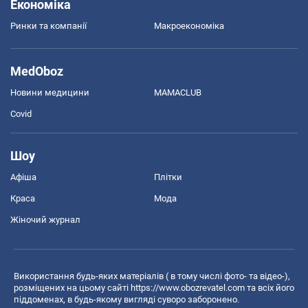
Економіка
Ринки та компанії
Макроекономіка
MedOboz
Новини медицини
MAMACLUB
Covid
Шоу
Афіша
Плітки
Краса
Мода
Жіночий журнал
Використання будь-яких матеріалів ( в тому числі фото- та відео-),
розміщених на цьому сайті
https://www.obozrevatel.com
та всіх його
піддоменах, в будь-якому вигляді суворо заборонено.