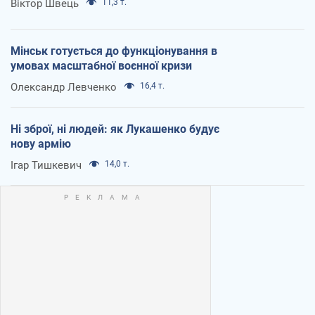
Віктор Швець
11,3 т.
Мінськ готується до функціонування в
умовах масштабної воєнної кризи
Олександр Левченко
16,4 т.
Ні зброї, ні людей: як Лукашенко будує
нову армію
Ігар Тишкевич
14,0 т.