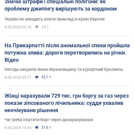
Значні штрафи і спеціальні полігони: як
проблему джипінгу вирішують за кордоном
Україні не завадить взяти приклад із країн Європи
2,4 т.
8.08.2026 05:10
На Прикарпатті після аномальної спеки пройшла
потужна злива: дороги перетворились на річки.
Відео
Негода накрила Івано-Франківщину та курортний Буковель
35,7 т.
8.08.2026 09:27
Жінці нарахували 729 тис. грн боргу за газ через
покази зіпсованого лічильника: суддя ухвалив
неочікуване рішення
Чи треба платити борг через донарахування
31,6 т.
8.08.2026 14:43