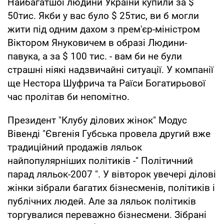
Найбагатшої людини України купили за $
50тис. Якби у вас було $ 25тис, ви б могли
жити під одним дахом з прем'єр-міністром
Віктором Януковичем в образі Людини-
павука, а за $ 100 тис. - вам би не були
страшні ніякі надзвичайні ситуації. У компанії
ще Нестора Шуфрича та Раїси Богатирьової
час пролітав би непомітно.
Президент "Клубу ділових жінок" Модус
Вівенді "Євгенія Губська провела другий вже
традиційний продажів ляльок
найпопулярніших політиків -" Політичний
парад ляльок-2007 ". У вівторок увечері ділові
жінки зібрали багатих бізнесменів, політиків і
публічних людей. Але за ляльок політиків
торгувалися переважно бізнесмени. Зібрані