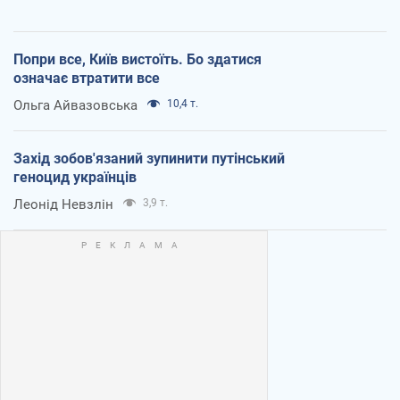
Попри все, Київ вистоїть. Бо здатися
означає втратити все
Ольга Айвазовська
10,4 т.
Захід зобов'язаний зупинити путінський
геноцид українців
Леонід Невзлін
3,9 т.