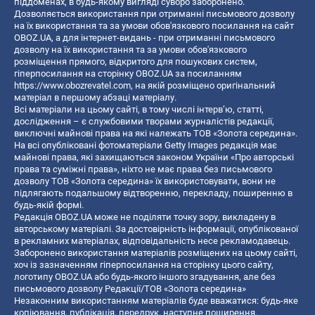
піддоменах, в будь-якому вигляді суворо заборонено.
Дозволяється використання при отриманні письмового дозволу
на їх використання та за умови обов'язкового посилання на сайт
OBOZ.UA, а для інтернет-видань - при отриманні письмового
дозволу на їх використання та за умови обов'язкового
розміщення прямого, відкритого для пошукових систем,
гіперпосилання на сторінку OBOZ.UA за посиланням
https://www.obozrevatel.com
, на якій розміщено оригінальний
матеріал в першому абзаці матеріалу.
Всі матеріали на цьому сайті, в тому числі інтерв’ю, статті,
дослідження – є службовими творами журналістів редакції,
виключні майнові права на які належать ТОВ «Золота середина».
На всі опубліковані фотоматеріали Getty Images редакція має
майнові права, які захищаються законом України «Про авторські
права та суміжні права», ніхто не має права без письмового
дозволу ТОВ «Золота середина» їх використовувати, вони не
підлягають подальшому відтворенню, перекладу, поширенню в
будь-якій формі.
Редакція OBOZ.UA може не поділяти точку зору, викладену в
авторському матеріалі. За достовірність інформації, опублікованої
в рекламних матеріалах, відповідальність несе рекламодавець.
Заборонено використання матеріалів розміщених на цьому сайті,
хоч із зазначенням гіперпосилання на сторінку цього сайту,
логотипу OBOZ.UA або будь-якого іншого згадування, але без
письмового дозволу Редакції/ТОВ «Золота середина»
Незаконним використанням матеріалів буде вважатися: будь-яке
копiювання, публiкацiя, передрук, наступне поширення,