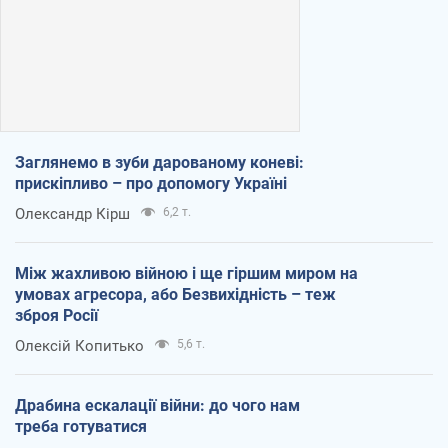
Заглянемо в зуби дарованому коневі:
прискіпливо – про допомогу Україні
Олександр Кірш
6,2 т.
Між жахливою війною і ще гіршим миром на
умовах агресора, або Безвихідність – теж
зброя Росії
Олексій Копитько
5,6 т.
Драбина ескалації війни: до чого нам
треба готуватися