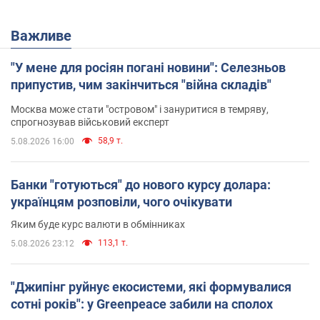
Важливе
"У мене для росіян погані новини": Селезньов
припустив, чим закінчиться "війна складів"
Москва може стати "островом" і зануритися в темряву,
спрогнозував військовий експерт
58,9 т.
5.08.2026 16:00
Банки "готуються" до нового курсу долара:
українцям розповіли, чого очікувати
Яким буде курс валюти в обмінниках
113,1 т.
5.08.2026 23:12
"Джипінг руйнує екосистеми, які формувалися
сотні років": у Greenpeace забили на сполох