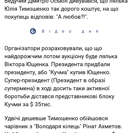
Ведучий Дмитро Оськін дивувався, що лялька
Юлія Тимошенко так дорого коштує, на що
покупець відповів: "А любов?!".
Відео дня
Організатори розраховували, що що
найдорожчим лотом аукціону буде лялька
Віктора Ющенка. Президента придбали
президенту, або "Кучма" купив Ющенко.
Супер-президент (Президент в образі
супермена) в ході досить таки активної
боротьби дістався представникові блоку
Кучми за $ 35тис.
Удвічі дешевше Тимошенко обійшовся
чарівник з "Володаря кілець" Рінат Ахметов.