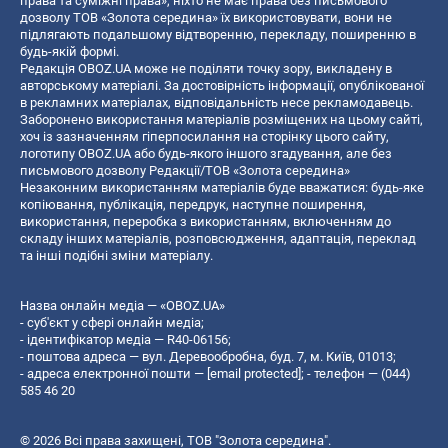
права та суміжні права», ніхто не має права без письмового
дозволу ТОВ «Золота середина» їх використовувати, вони не
підлягають подальшому відтворенню, перекладу, поширенню в
будь-якій формі.
Редакція OBOZ.UA може не поділяти точку зору, викладену в
авторському матеріалі. За достовірність інформації, опублікованої
в рекламних матеріалах, відповідальність несе рекламодавець.
Заборонено використання матеріалів розміщених на цьому сайті,
хоч із зазначенням гіперпосилання на сторінку цього сайту,
логотипу OBOZ.UA або будь-якого іншого згадування, але без
письмового дозволу Редакції/ТОВ «Золота середина»
Незаконним використанням матеріалів буде вважатися: будь-яке
копiювання, публiкацiя, передрук, наступне поширення,
використання, переробка з використанням, включенням до
складу інших матеріалів, розповсюдження, адаптація, переклад
та інші подібні зміни матеріалу.
Назва онлайн медіа — «OBOZ.UA»
- суб'єкт у сфері онлайн медіа;
- ідентифікатор медіа — R40-06156;
- поштова адреса — вул. Деревообробна, буд. 7, м. Київ, 01013;
- адреса електронної пошти —
[email protected]
; - телефон — (044)
585 46 20
© 2026 Всі права захищені, ТОВ "Золота середина".