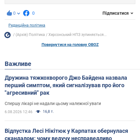
0
0
Підписатися
Редакційна політика
(Архів) Політика
Херсонський НПЗ зупиняється...
Повернутися на головну OBOZ
Важливе
Дружина тяжкохворого Джо Байдена назвала
перший симптом, який сигналізував про його
"агресивний" рак
Спершу лікарі не надали цьому належної уваги
16,8 т.
6.08.2026 12:46
Відпустка Лесі Нікітюк у Карпатах обернулася
скандалом: чому ведучу несправедливо