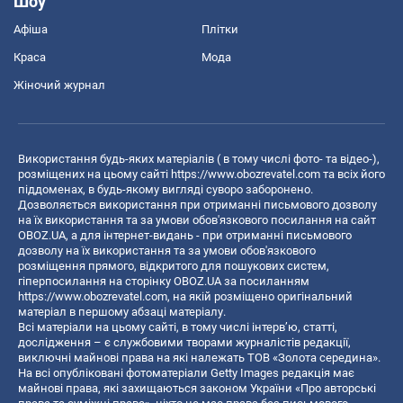
Шоу
Афіша
Плітки
Краса
Мода
Жіночий журнал
Використання будь-яких матеріалів ( в тому числі фото- та відео-),
розміщених на цьому сайті
https://www.obozrevatel.com
та всіх його
піддоменах, в будь-якому вигляді суворо заборонено.
Дозволяється використання при отриманні письмового дозволу
на їх використання та за умови обов'язкового посилання на сайт
OBOZ.UA, а для інтернет-видань - при отриманні письмового
дозволу на їх використання та за умови обов'язкового
розміщення прямого, відкритого для пошукових систем,
гіперпосилання на сторінку OBOZ.UA за посиланням
https://www.obozrevatel.com
, на якій розміщено оригінальний
матеріал в першому абзаці матеріалу.
Всі матеріали на цьому сайті, в тому числі інтерв’ю, статті,
дослідження – є службовими творами журналістів редакції,
виключні майнові права на які належать ТОВ «Золота середина».
На всі опубліковані фотоматеріали Getty Images редакція має
майнові права, які захищаються законом України «Про авторські