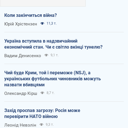
Коли закінчиться війна?
Юрій Хрістензен
11,3 т.
Україна вступила в надзвичайний
економічний стан. Чи є світло вкінці тунелю?
Вадим Денисенко
9,1 т.
Чий буде Крим, той і переможе (NSJ), а
українських футбольних чиновників можуть
назвати вбивцями
Олександр Кірш
8,7 т.
Захід проспав загрозу: Росія може
перевірити НАТО війною
Леонід Невзлін
9,3 т.