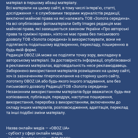
матеріал в першому абзаці матеріалу.
Всі матеріали на цьому сайті, в тому числі інтерв’ю, статті,
дослідження – є службовими творами журналістів редакції,
виключні майнові права на які належать ТОВ «Золота середина».
На всі опубліковані фотоматеріали Getty Images редакція має
майнові права, які захищаються законом України «Про авторські
права та суміжні права», ніхто не має права без письмового
дозволу ТОВ «Золота середина» їх використовувати, вони не
підлягають подальшому відтворенню, перекладу, поширенню в
будь-якій формі.
Редакція OBOZ.UA може не поділяти точку зору, викладену в
авторському матеріалі. За достовірність інформації, опублікованої
в рекламних матеріалах, відповідальність несе рекламодавець.
Заборонено використання матеріалів розміщених на цьому сайті,
хоч із зазначенням гіперпосилання на сторінку цього сайту,
логотипу OBOZ.UA або будь-якого іншого згадування, але без
письмового дозволу Редакції/ТОВ «Золота середина»
Незаконним використанням матеріалів буде вважатися: будь-яке
копiювання, публiкацiя, передрук, наступне поширення,
використання, переробка з використанням, включенням до
складу інших матеріалів, розповсюдження, адаптація, переклад
та інші подібні зміни матеріалу.
Назва онлайн медіа — «OBOZ.UA»
- суб'єкт у сфері онлайн медіа;