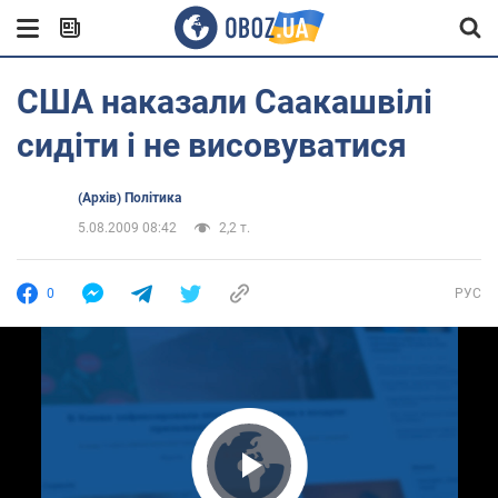
США наказали Саакашвілі
сидіти і не висовуватися
(Архів) Політика
5.08.2009 08:42
2,2 т.
0
РУС