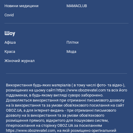
Новини медицини
MAMACLUB
Covid
Шоу
Афіша
Плітки
Краса
Мода
Жіночий журнал
Використання будь-яких матеріалів ( в тому числі фото- та відео-),
розміщених на цьому сайті
https://www.obozrevatel.com
та всіх його
піддоменах, в будь-якому вигляді суворо заборонено.
Дозволяється використання при отриманні письмового дозволу
на їх використання та за умови обов'язкового посилання на сайт
OBOZ.UA, а для інтернет-видань - при отриманні письмового
дозволу на їх використання та за умови обов'язкового
розміщення прямого, відкритого для пошукових систем,
гіперпосилання на сторінку OBOZ.UA за посиланням
https://www.obozrevatel.com
, на якій розміщено оригінальний