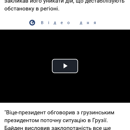
закликав його уникати дій, що дестабілізують
обстановку в регіоні.
Відео дня
Play Video
"Віце-президент обговорив з грузинським
президентом поточну ситуацію в Грузії.
Байден висловив заклопотаність все ще