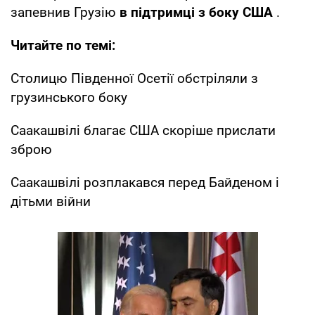
запевнив Грузію
в підтримці з боку США
.
Читайте по темі:
Столицю Південної Осетії обстріляли з
грузинського боку
Саакашвілі благає США скоріше прислати
зброю
Саакашвілі розплакався перед Байденом і
дітьми війни