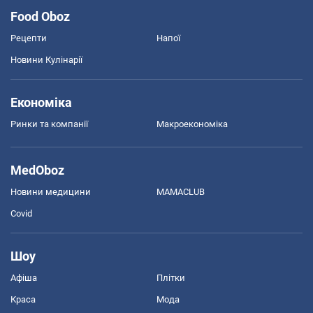
Food Oboz
Рецепти
Напої
Новини Кулінарії
Економіка
Ринки та компанії
Макроекономіка
MedOboz
Новини медицини
MAMACLUB
Covid
Шоу
Афіша
Плітки
Краса
Мода