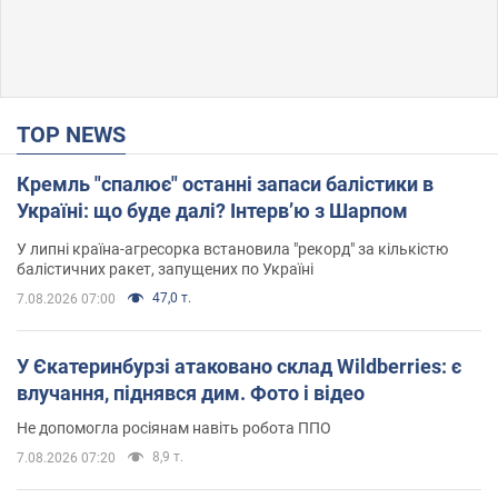
TOP NEWS
Кремль "спалює" останні запаси балістики в
Україні: що буде далі? Інтерв’ю з Шарпом
У липні країна-агресорка встановила "рекорд" за кількістю
балістичних ракет, запущених по Україні
47,0 т.
7.08.2026 07:00
У Єкатеринбурзі атаковано склад Wildberries: є
влучання, піднявся дим. Фото і відео
Не допомогла росіянам навіть робота ППО
8,9 т.
7.08.2026 07:20