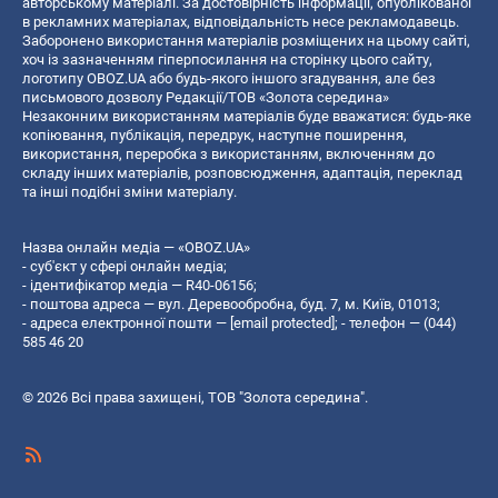
авторському матеріалі. За достовірність інформації, опублікованої
в рекламних матеріалах, відповідальність несе рекламодавець.
Заборонено використання матеріалів розміщених на цьому сайті,
хоч із зазначенням гіперпосилання на сторінку цього сайту,
логотипу OBOZ.UA або будь-якого іншого згадування, але без
письмового дозволу Редакції/ТОВ «Золота середина»
Незаконним використанням матеріалів буде вважатися: будь-яке
копiювання, публiкацiя, передрук, наступне поширення,
використання, переробка з використанням, включенням до
складу інших матеріалів, розповсюдження, адаптація, переклад
та інші подібні зміни матеріалу.
Назва онлайн медіа — «OBOZ.UA»
- суб'єкт у сфері онлайн медіа;
- ідентифікатор медіа — R40-06156;
- поштова адреса — вул. Деревообробна, буд. 7, м. Київ, 01013;
- адреса електронної пошти —
[email protected]
; - телефон — (044)
585 46 20
© 2026 Всі права захищені, ТОВ "Золота середина".