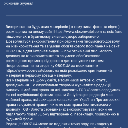
Жіночий журнал
Використання будь-яких матеріалів ( в тому числі фото- та відео-),
розміщених на цьому сайті
https://www.obozrevatel.com
та всіх його
піддоменах, в будь-якому вигляді суворо заборонено.
Дозволяється використання при отриманні письмового дозволу
на їх використання та за умови обов'язкового посилання на сайт
OBOZ.UA, а для інтернет-видань - при отриманні письмового
дозволу на їх використання та за умови обов'язкового
розміщення прямого, відкритого для пошукових систем,
гіперпосилання на сторінку OBOZ.UA за посиланням
https://www.obozrevatel.com
, на якій розміщено оригінальний
матеріал в першому абзаці матеріалу.
Всі матеріали на цьому сайті, в тому числі інтерв’ю, статті,
дослідження – є службовими творами журналістів редакції,
виключні майнові права на які належать ТОВ «Золота середина».
На всі опубліковані фотоматеріали Getty Images редакція має
майнові права, які захищаються законом України «Про авторські
права та суміжні права», ніхто не має права без письмового
дозволу ТОВ «Золота середина» їх використовувати, вони не
підлягають подальшому відтворенню, перекладу, поширенню в
будь-якій формі.
Редакція OBOZ.UA може не поділяти точку зору, викладену в