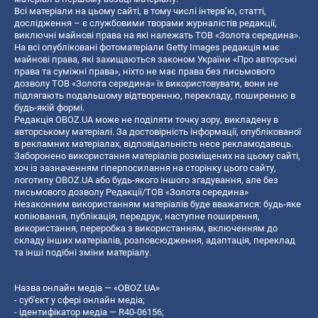
Всі матеріали на цьому сайті, в тому числі інтерв’ю, статті,
дослідження – є службовими творами журналістів редакції,
виключні майнові права на які належать ТОВ «Золота середина».
На всі опубліковані фотоматеріали Getty Images редакція має
майнові права, які захищаються законом України «Про авторські
права та суміжні права», ніхто не має права без письмового
дозволу ТОВ «Золота середина» їх використовувати, вони не
підлягають подальшому відтворенню, перекладу, поширенню в
будь-якій формі.
Редакція OBOZ.UA може не поділяти точку зору, викладену в
авторському матеріалі. За достовірність інформації, опублікованої
в рекламних матеріалах, відповідальність несе рекламодавець.
Заборонено використання матеріалів розміщених на цьому сайті,
хоч із зазначенням гіперпосилання на сторінку цього сайту,
логотипу OBOZ.UA або будь-якого іншого згадування, але без
письмового дозволу Редакції/ТОВ «Золота середина»
Незаконним використанням матеріалів буде вважатися: будь-яке
копiювання, публiкацiя, передрук, наступне поширення,
використання, переробка з використанням, включенням до
складу інших матеріалів, розповсюдження, адаптація, переклад
та інші подібні зміни матеріалу.
Назва онлайн медіа — «OBOZ.UA»
- суб'єкт у сфері онлайн медіа;
- ідентифікатор медіа — R40-06156;