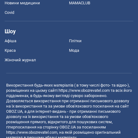
Новини медицини
MAMACLUB
Covid
Шоу
Афіша
Плітки
Краса
Мода
Жіночий журнал
Використання будь-яких матеріалів ( в тому числі фото- та відео-),
розміщених на цьому сайті
https://www.obozrevatel.com
та всіх його
піддоменах, в будь-якому вигляді суворо заборонено.
Дозволяється використання при отриманні письмового дозволу
на їх використання та за умови обов'язкового посилання на сайт
OBOZ.UA, а для інтернет-видань - при отриманні письмового
дозволу на їх використання та за умови обов'язкового
розміщення прямого, відкритого для пошукових систем,
гіперпосилання на сторінку OBOZ.UA за посиланням
https://www.obozrevatel.com
, на якій розміщено оригінальний
матеріал в першому абзаці матеріалу.