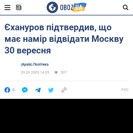
Єхануров підтвердив, що
має намір відвідати Москву
30 вересня
(Архів) Політика
29.09.2005 14:05
507
0
РУС