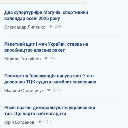
Два супертурніри Магучіх: спортивний
календар осені 2026 року
Олександр Липенко
279
Ракетний щит і меч України: ставка на
виробництво власних ракет
Кирило Татарінов
996
Посмертна "презумпція винуватості": хто
дозволив ТЦК судити загиблих захисників
Марина Ставнійчук
3,0 т.
Росія прагне деморалізувати український
тил. Що варто собі нагадати
Юрій Богданов
1,9 т.