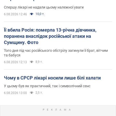
Спершу лікарі не надали цьому належної уваги
10,0 т.
6.08.2026 12:46
Її вбила Росія: померла 13-річна дівчинка,
поранена внаслідок російської атаки на
Сумщину. Фото
Того дня під час російського обстрілу загинули її брат, вітчим
та бабуся
8,9 т.
6.08.2026 12:13
Чому в СРСР лікарі носили лише білі халати
У цьому був як практичний, так і символічний сенс
2,5 т.
6.08.2026 13:00