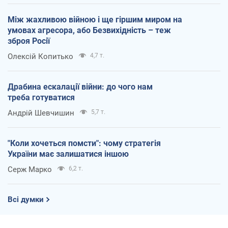
Між жахливою війною і ще гіршим миром на
умовах агресора, або Безвихідність – теж
зброя Росії
Олексій Копитько
4,7 т.
Драбина ескалації війни: до чого нам
треба готуватися
Андрій Шевчишин
5,7 т.
"Коли хочеться помсти": чому стратегія
України має залишатися іншою
Серж Марко
6,2 т.
Всі думки