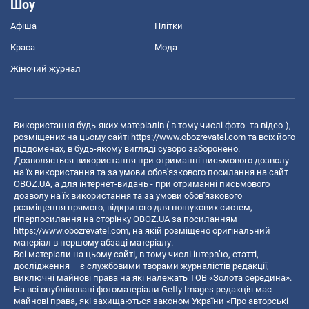
Шоу
Афіша
Плітки
Краса
Мода
Жіночий журнал
Використання будь-яких матеріалів ( в тому числі фото- та відео-),
розміщених на цьому сайті
https://www.obozrevatel.com
та всіх його
піддоменах, в будь-якому вигляді суворо заборонено.
Дозволяється використання при отриманні письмового дозволу
на їх використання та за умови обов'язкового посилання на сайт
OBOZ.UA, а для інтернет-видань - при отриманні письмового
дозволу на їх використання та за умови обов'язкового
розміщення прямого, відкритого для пошукових систем,
гіперпосилання на сторінку OBOZ.UA за посиланням
https://www.obozrevatel.com
, на якій розміщено оригінальний
матеріал в першому абзаці матеріалу.
Всі матеріали на цьому сайті, в тому числі інтерв’ю, статті,
дослідження – є службовими творами журналістів редакції,
виключні майнові права на які належать ТОВ «Золота середина».
На всі опубліковані фотоматеріали Getty Images редакція має
майнові права, які захищаються законом України «Про авторські