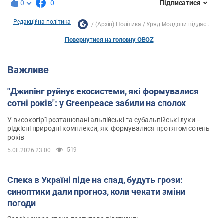
0
0
Підписатися
Редакційна політика
(Архів) Політика
Уряд Молдови віддає...
Повернутися на головну OBOZ
Важливе
"Джипінг руйнує екосистеми, які формувалися
сотні років": у Greenpeace забили на сполох
У високогір'ї розташовані альпійські та субальпійські луки –
рідкісні природні комплекси, які формувалися протягом сотень
років
519
5.08.2026 23:00
Спека в Україні піде на спад, будуть грози:
синоптики дали прогноз, коли чекати зміни
погоди