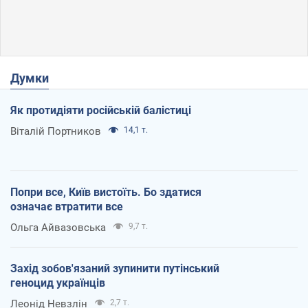
Думки
Як протидіяти російській балістиці
Віталій Портников
14,1 т.
Попри все, Київ вистоїть. Бо здатися
означає втратити все
Ольга Айвазовська
9,7 т.
Захід зобов'язаний зупинити путінський
геноцид українців
Леонід Невзлін
2,7 т.