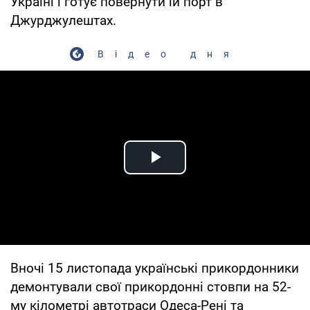
Україні і готує повернути їй порт в
Джурджулештах.
Відео дня
Play Video
Вночі 15 листопада українські прикордонники
демонтували свої прикордонні стовпи на 52-
му кілометрі автотраси Одеса-Рені та