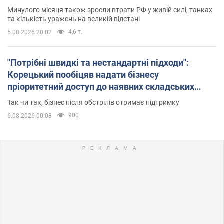
Минулого місяця також зросли втрати РФ у живій силі, танках
та кількість уражень на великій відстані
4,6 т.
5.08.2026 20:02
"Потрібні швидкі та нестандартні підходи":
Корецький пообіцяв надати бізнесу
пріоритетний доступ до наявних складських
приміщень
Так чи так, бізнес після обстрілів отримає підтримку
900
6.08.2026 00:08