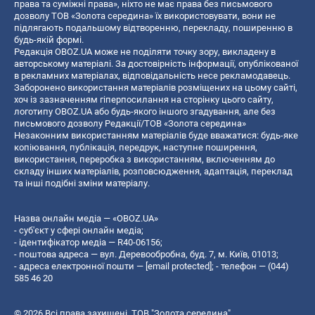
права та суміжні права», ніхто не має права без письмового
дозволу ТОВ «Золота середина» їх використовувати, вони не
підлягають подальшому відтворенню, перекладу, поширенню в
будь-якій формі.
Редакція OBOZ.UA може не поділяти точку зору, викладену в
авторському матеріалі. За достовірність інформації, опублікованої
в рекламних матеріалах, відповідальність несе рекламодавець.
Заборонено використання матеріалів розміщених на цьому сайті,
хоч із зазначенням гіперпосилання на сторінку цього сайту,
логотипу OBOZ.UA або будь-якого іншого згадування, але без
письмового дозволу Редакції/ТОВ «Золота середина»
Незаконним використанням матеріалів буде вважатися: будь-яке
копiювання, публiкацiя, передрук, наступне поширення,
використання, переробка з використанням, включенням до
складу інших матеріалів, розповсюдження, адаптація, переклад
та інші подібні зміни матеріалу.
Назва онлайн медіа — «OBOZ.UA»
- суб'єкт у сфері онлайн медіа;
- ідентифікатор медіа — R40-06156;
- поштова адреса — вул. Деревообробна, буд. 7, м. Київ, 01013;
- адреса електронної пошти —
[email protected]
; - телефон — (044)
585 46 20
© 2026 Всі права захищені, ТОВ "Золота середина".