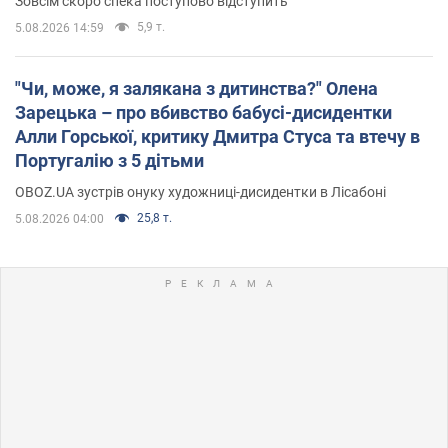
Зовсім скоро спека поступово відступить
5,9 т.
5.08.2026 14:59
"Чи, може, я залякана з дитинства?" Олена
Зарецька – про вбивство бабусі-дисидентки
Алли Горської, критику Дмитра Стуса та втечу в
Португалію з 5 дітьми
OBOZ.UA зустрів онуку художниці-дисидентки в Лісабоні
25,8 т.
5.08.2026 04:00