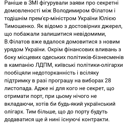
Раніше в ЗМІ фігурували заяви про секретні
домовленості між Володимиром Філатом і
тодішнім прем'єр-міністром України Юлією
Тимошенко. Як відомо з достовірних джерел,
що побажали залишитися невідомими,
В.Філатов вже вдалося домовитися з новим
урядом України. Окрім фінансових вливань з
боку місцевих одеських політиків-бізнесменів
в кампанію ЛДПМ, київські політики-олігархи
пообіцяли недоторканність і всіляку
підтримку в разі програшу на виборах 28
листопада. Адже ні для кого не секрет, що
отримати порт, при цьому нічого не
вкладаючи, хотів би будь-який український
олігарх. Тим більше, що до порту будуть
додаватися ще й нині існуючі контракти.