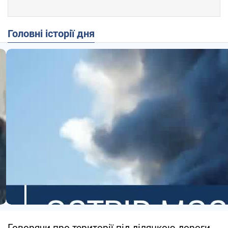
Головні історії дня
Говорячи про території під ділянкою дороги