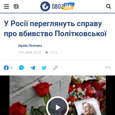
У Росії переглянуть справу
про вбивство Політковської
(Архів) Політика
7.07.2009 15:12
1,1 т.
0
РУС