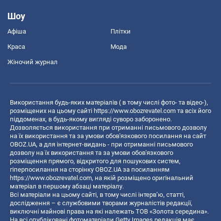
Шоу
Афіша
Плітки
Краса
Мода
Жіночий журнал
Використання будь-яких матеріалів ( в тому числі фото- та відео-),
розміщених на цьому сайті
https://www.obozrevatel.com
та всіх його
піддоменах, в будь-якому вигляді суворо заборонено.
Дозволяється використання при отриманні письмового дозволу
на їх використання та за умови обов'язкового посилання на сайт
OBOZ.UA, а для інтернет-видань - при отриманні письмового
дозволу на їх використання та за умови обов'язкового
розміщення прямого, відкритого для пошукових систем,
гіперпосилання на сторінку OBOZ.UA за посиланням
https://www.obozrevatel.com
, на якій розміщено оригінальний
матеріал в першому абзаці матеріалу.
Всі матеріали на цьому сайті, в тому числі інтерв’ю, статті,
дослідження – є службовими творами журналістів редакції,
виключні майнові права на які належать ТОВ «Золота середина».
На всі опубліковані фотоматеріали Getty Images редакція має