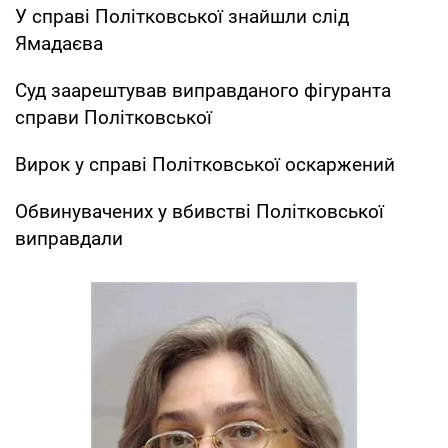
У справі Політковської знайшли слід
Ямадаєва
Суд заарештував виправданого фігуранта
справи Політковської
Вирок у справі Політковської оскаржений
Обвинувачених у вбивстві Політковської
виправдали