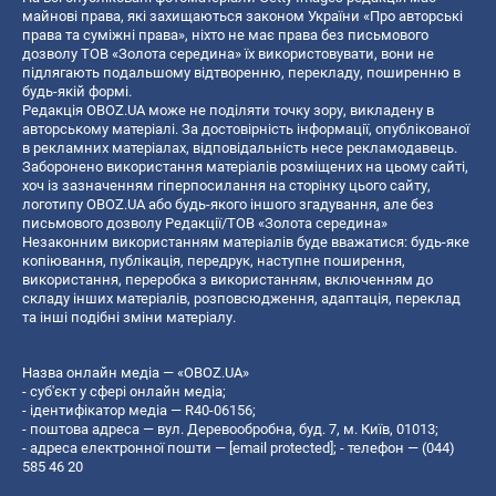
майнові права, які захищаються законом України «Про авторські
права та суміжні права», ніхто не має права без письмового
дозволу ТОВ «Золота середина» їх використовувати, вони не
підлягають подальшому відтворенню, перекладу, поширенню в
будь-якій формі.
Редакція OBOZ.UA може не поділяти точку зору, викладену в
авторському матеріалі. За достовірність інформації, опублікованої
в рекламних матеріалах, відповідальність несе рекламодавець.
Заборонено використання матеріалів розміщених на цьому сайті,
хоч із зазначенням гіперпосилання на сторінку цього сайту,
логотипу OBOZ.UA або будь-якого іншого згадування, але без
письмового дозволу Редакції/ТОВ «Золота середина»
Незаконним використанням матеріалів буде вважатися: будь-яке
копiювання, публiкацiя, передрук, наступне поширення,
використання, переробка з використанням, включенням до
складу інших матеріалів, розповсюдження, адаптація, переклад
та інші подібні зміни матеріалу.
Назва онлайн медіа — «OBOZ.UA»
- суб'єкт у сфері онлайн медіа;
- ідентифікатор медіа — R40-06156;
- поштова адреса — вул. Деревообробна, буд. 7, м. Київ, 01013;
- адреса електронної пошти —
[email protected]
; - телефон — (044)
585 46 20