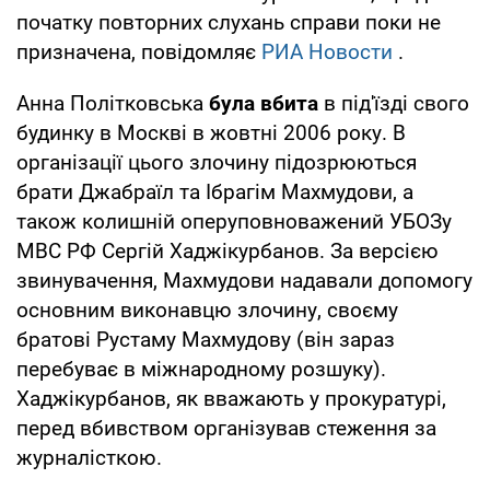
початку повторних слухань справи поки не
призначена, повідомляє
РИА Новости
.
Анна Політковська
була вбита
в під'їзді свого
будинку в Москві в жовтні 2006 року. В
організації цього злочину підозрюються
брати Джабраїл та Ібрагім Махмудови, а
також колишній оперуповноважений УБОЗу
МВС РФ Сергій Хаджікурбанов. За версією
звинувачення, Махмудови надавали допомогу
основним виконавцю злочину, своєму
братові Рустаму Махмудову (він зараз
перебуває в міжнародному розшуку).
Хаджікурбанов, як вважають у прокуратурі,
перед вбивством організував стеження за
журналісткою.