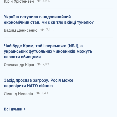
Юрій Хрістензен
8,9 т.
Україна вступила в надзвичайний
економічний стан. Чи є світло вкінці тунелю?
Вадим Денисенко
7,4 т.
Чий буде Крим, той і переможе (NSJ), а
українських футбольних чиновників можуть
назвати вбивцями
Олександр Кірш
7,0 т.
Захід проспав загрозу: Росія може
перевірити НАТО війною
Леонід Невзлін
8,4 т.
Всі думки