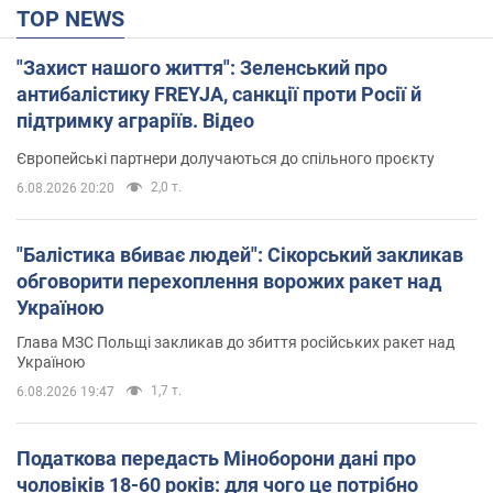
TOP NEWS
"Захист нашого життя": Зеленський про
антибалістику FREYJA, санкції проти Росії й
підтримку аграріїв. Відео
Європейські партнери долучаються до спільного проєкту
2,0 т.
6.08.2026 20:20
"Балістика вбиває людей": Сікорський закликав
обговорити перехоплення ворожих ракет над
Україною
Глава МЗС Польщі закликав до збиття російських ракет над
Україною
1,7 т.
6.08.2026 19:47
Податкова передасть Міноборони дані про
чоловіків 18-60 років: для чого це потрібно