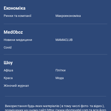
Економіка
Ринки та компанії
Макроекономіка
MedOboz
Новини медицини
MAMACLUB
Covid
Шоу
Афіша
Плітки
Краса
Мода
Жіночий журнал
Використання будь-яких матеріалів ( в тому числі фото- та відео-),
розміщених на цьому сайті
https://www.obozrevatel.com
та всіх його