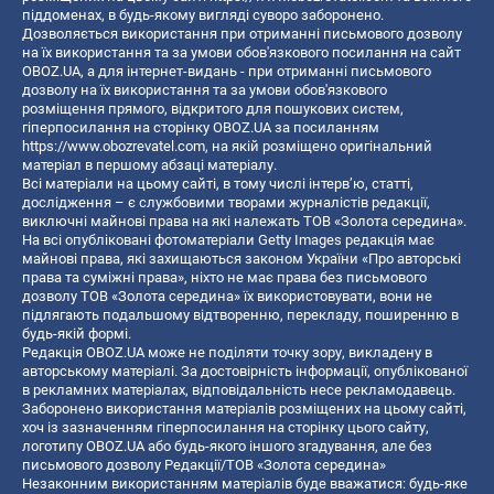
піддоменах, в будь-якому вигляді суворо заборонено.
Дозволяється використання при отриманні письмового дозволу
на їх використання та за умови обов'язкового посилання на сайт
OBOZ.UA, а для інтернет-видань - при отриманні письмового
дозволу на їх використання та за умови обов'язкового
розміщення прямого, відкритого для пошукових систем,
гіперпосилання на сторінку OBOZ.UA за посиланням
https://www.obozrevatel.com
, на якій розміщено оригінальний
матеріал в першому абзаці матеріалу.
Всі матеріали на цьому сайті, в тому числі інтерв’ю, статті,
дослідження – є службовими творами журналістів редакції,
виключні майнові права на які належать ТОВ «Золота середина».
На всі опубліковані фотоматеріали Getty Images редакція має
майнові права, які захищаються законом України «Про авторські
права та суміжні права», ніхто не має права без письмового
дозволу ТОВ «Золота середина» їх використовувати, вони не
підлягають подальшому відтворенню, перекладу, поширенню в
будь-якій формі.
Редакція OBOZ.UA може не поділяти точку зору, викладену в
авторському матеріалі. За достовірність інформації, опублікованої
в рекламних матеріалах, відповідальність несе рекламодавець.
Заборонено використання матеріалів розміщених на цьому сайті,
хоч із зазначенням гіперпосилання на сторінку цього сайту,
логотипу OBOZ.UA або будь-якого іншого згадування, але без
письмового дозволу Редакції/ТОВ «Золота середина»
Незаконним використанням матеріалів буде вважатися: будь-яке