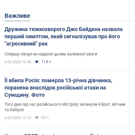
Важливе
Дружина тяжкохворого Джо Байдена назвала
перший симптом, який сигналізував про його
"агресивний" рак
Спершу лікарі не надали цьому належної уваги
11,9 т.
6.08.2026 12:46
Її вбила Росія: померла 13-річна дівчинка,
поранена внаслідок російської атаки на
Сумщину. Фото
Того дня під час російського обстрілу загинули її брат, вітчим
та бабуся
9,5 т.
6.08.2026 12:13