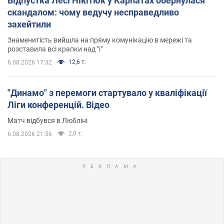
Відпустка Лесі Нікітюк у Карпатах обернулася
скандалом: чому ведучу несправедливо
захейтили
Знаменитість вийшла на пряму комунікацію в мережі та
розставила всі крапки над "і"
12,6 т.
6.08.2026 17:32
"Динамо" з перемоги стартувало у кваліфікації
Ліги конференцій. Відео
Матч відбувся в Любліні
2,0 т.
6.08.2026 21:56