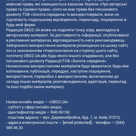
майнові права, які захищаються законом України «Про авторські
права та суміжні права», ніхто не має права без письмового
дозволу ТОВ «Золота середина» їх використовувати, вони не
підлягають подальшому відтворенню, перекладу, поширенню в
будь-якій формі.
Редакція OBOZ.UA може не поділяти точку зору, викладену в
авторському матеріалі. За достовірність інформації, опублікованої
в рекламних матеріалах, відповідальність несе рекламодавець.
Заборонено використання матеріалів розміщених на цьому сайті,
хоч із зазначенням гіперпосилання на сторінку цього сайту,
логотипу OBOZ.UA або будь-якого іншого згадування, але без
письмового дозволу Редакції/ТОВ «Золота середина»
Незаконним використанням матеріалів буде вважатися: будь-яке
копiювання, публiкацiя, передрук, наступне поширення,
використання, переробка з використанням, включенням до
складу інших матеріалів, розповсюдження, адаптація, переклад
та інші подібні зміни матеріалу.
Назва онлайн медіа — «OBOZ.UA»
- суб'єкт у сфері онлайн медіа;
- ідентифікатор медіа — R40-06156;
- поштова адреса — вул. Деревообробна, буд. 7, м. Київ, 01013;
- адреса електронної пошти —
[email protected]
; - телефон — (044)
585 46 20