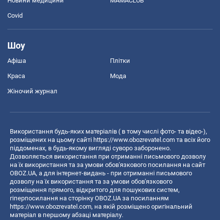
Новини медицини
MAMACLUB
Covid
Шоу
Афіша
Плітки
Краса
Мода
Жіночий журнал
Використання будь-яких матеріалів ( в тому числі фото- та відео-),
розміщених на цьому сайті
https://www.obozrevatel.com
та всіх його
піддоменах, в будь-якому вигляді суворо заборонено.
Дозволяється використання при отриманні письмового дозволу
на їх використання та за умови обов'язкового посилання на сайт
OBOZ.UA, а для інтернет-видань - при отриманні письмового
дозволу на їх використання та за умови обов'язкового
розміщення прямого, відкритого для пошукових систем,
гіперпосилання на сторінку OBOZ.UA за посиланням
https://www.obozrevatel.com
, на якій розміщено оригінальний
матеріал в першому абзаці матеріалу.