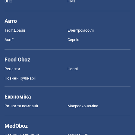
ЗНО
НМТ
Авто
Тест Драйв
Електромобілі
Акції
Сервіс
Food Oboz
Рецепти
Напої
Новини Кулінарії
Економіка
Ринки та компанії
Макроекономіка
MedOboz