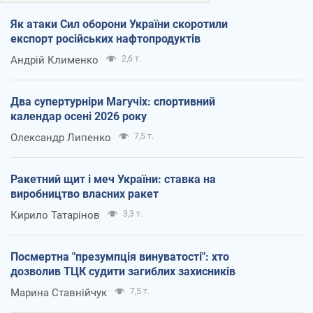
Як атаки Сил оборони України скоротили
експорт російських нафтопродуктів
Андрій Клименко
2,6 т.
Два супертурніри Магучіх: спортивний
календар осені 2026 року
Олександр Липенко
7,5 т.
Ракетний щит і меч України: ставка на
виробництво власних ракет
Кирило Татарінов
3,3 т.
Посмертна "презумпція винуватості": хто
дозволив ТЦК судити загиблих захисників
Марина Ставнійчук
7,5 т.