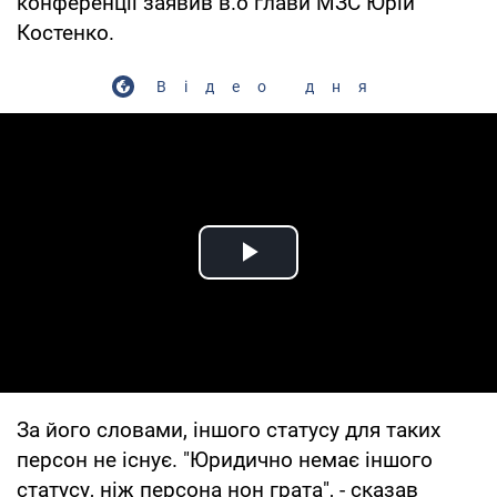
конференції заявив в.о глави МЗС Юрій
Костенко.
Відео дня
Play Video
За його словами, іншого статусу для таких
персон не існує. "Юридично немає іншого
статусу, ніж персона нон грата", - сказав