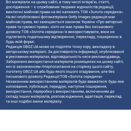
Всі матеріали на цьому сайті, в тому числі інтерв’ю, статті,
дослідження – є службовими творами журналістів редакції,
виключні майнові права на які належать ТОВ «Золота середина».
На всі опубліковані фотоматеріали Getty Images редакція має
майнові права, які захищаються законом України «Про авторські
права та суміжні права», ніхто не має права без письмового
дозволу ТОВ «Золота середина» їх використовувати, вони не
підлягають подальшому відтворенню, перекладу, поширенню в
будь-якій формі.
Редакція OBOZ.UA може не поділяти точку зору, викладену в
авторському матеріалі. За достовірність інформації, опублікованої
в рекламних матеріалах, відповідальність несе рекламодавець.
Заборонено використання матеріалів розміщених на цьому сайті,
хоч із зазначенням гіперпосилання на сторінку цього сайту,
логотипу OBOZ.UA або будь-якого іншого згадування, але без
письмового дозволу Редакції/ТОВ «Золота середина»
Незаконним використанням матеріалів буде вважатися: будь-яке
копiювання, публiкацiя, передрук, наступне поширення,
використання, переробка з використанням, включенням до
складу інших матеріалів, розповсюдження, адаптація, переклад
та інші подібні зміни матеріалу.
Назва онлайн медіа — «OBOZ.UA»
- суб'єкт у сфері онлайн медіа;
- ідентифікатор медіа — R40-06156;
- поштова адреса — вул. Деревообробна, буд. 7, м. Київ, 01013;