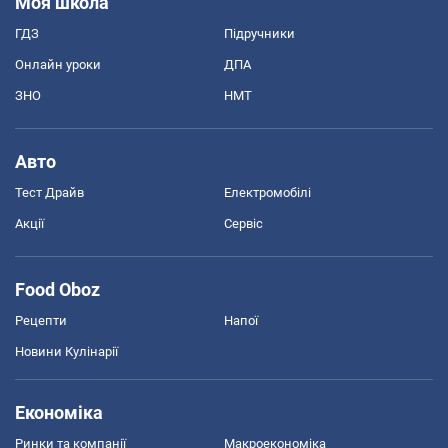
Моя школа
ГДЗ
Підручники
Онлайн уроки
ДПА
ЗНО
НМТ
Авто
Тест Драйв
Електромобілі
Акції
Сервіс
Food Oboz
Рецепти
Напої
Новини Кулінарії
Економіка
Ринки та компанії
Макроекономіка