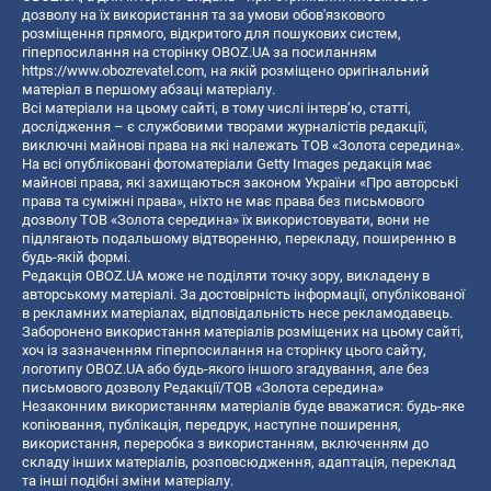
дозволу на їх використання та за умови обов'язкового
розміщення прямого, відкритого для пошукових систем,
гіперпосилання на сторінку OBOZ.UA за посиланням
https://www.obozrevatel.com
, на якій розміщено оригінальний
матеріал в першому абзаці матеріалу.
Всі матеріали на цьому сайті, в тому числі інтерв’ю, статті,
дослідження – є службовими творами журналістів редакції,
виключні майнові права на які належать ТОВ «Золота середина».
На всі опубліковані фотоматеріали Getty Images редакція має
майнові права, які захищаються законом України «Про авторські
права та суміжні права», ніхто не має права без письмового
дозволу ТОВ «Золота середина» їх використовувати, вони не
підлягають подальшому відтворенню, перекладу, поширенню в
будь-якій формі.
Редакція OBOZ.UA може не поділяти точку зору, викладену в
авторському матеріалі. За достовірність інформації, опублікованої
в рекламних матеріалах, відповідальність несе рекламодавець.
Заборонено використання матеріалів розміщених на цьому сайті,
хоч із зазначенням гіперпосилання на сторінку цього сайту,
логотипу OBOZ.UA або будь-якого іншого згадування, але без
письмового дозволу Редакції/ТОВ «Золота середина»
Незаконним використанням матеріалів буде вважатися: будь-яке
копiювання, публiкацiя, передрук, наступне поширення,
використання, переробка з використанням, включенням до
складу інших матеріалів, розповсюдження, адаптація, переклад
та інші подібні зміни матеріалу.