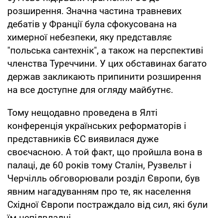
розширення. Значна частина травневих
дебатів у Франції була сфокусована на
химерної небезпеки, яку представляє
"польська сантехнік", а також на перспективі
членства Туреччини. У цих обставинах багато
держав закликають припинити розширення
на все доступне для огляду майбутнє.
Тому нещодавно проведена в Ялті
конференція українських реформаторів і
представників ЄС виявилася дуже
своєчасною. А той факт, що пройшла вона в
палаці, де 60 років тому Сталін, Рузвельт і
Черчілль обговорювали розділ Європи, був
явним нагадуванням про те, як населення
Східної Європи постраждало від сил, які були
їм непідвладні.