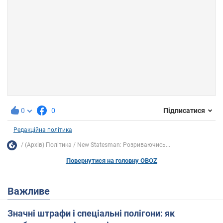
0
0
Підписатися
Редакційна політика
(Архів) Політика
New Statesman: Розриваючись...
Повернутися на головну OBOZ
Важливе
Значні штрафи і спеціальні полігони: як