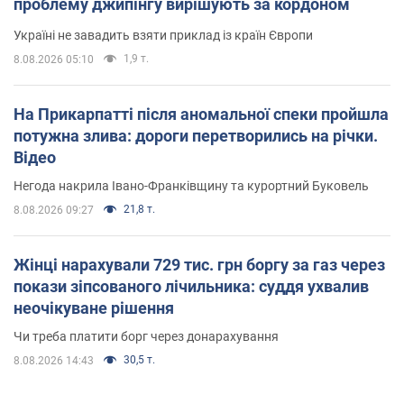
проблему джипінгу вирішують за кордоном
Україні не завадить взяти приклад із країн Європи
1,9 т.
8.08.2026 05:10
На Прикарпатті після аномальної спеки пройшла
потужна злива: дороги перетворились на річки.
Відео
Негода накрила Івано-Франківщину та курортний Буковель
21,8 т.
8.08.2026 09:27
Жінці нарахували 729 тис. грн боргу за газ через
покази зіпсованого лічильника: суддя ухвалив
неочікуване рішення
Чи треба платити борг через донарахування
30,5 т.
8.08.2026 14:43