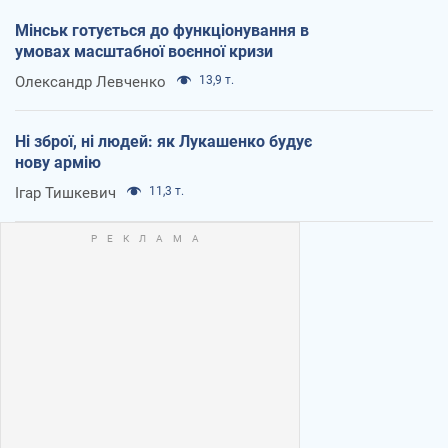
Мінськ готується до функціонування в
умовах масштабної воєнної кризи
Олександр Левченко
13,9 т.
Ні зброї, ні людей: як Лукашенко будує
нову армію
Ігар Тишкевич
11,3 т.