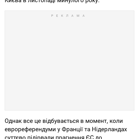
Києва в листопаді минулого року.
Однак все це відбувається в момент, коли
еврореферендуми у Франції та Нідерландах
суттєво підірвали прагнення ЄС до