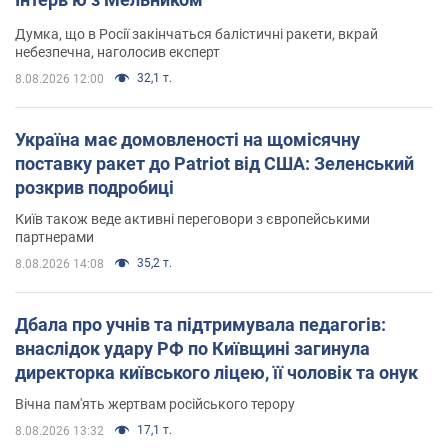
Думка, що в Росії закінчаться балістичні ракети, вкрай
небезпечна, наголосив експерт
32,1 т.
8.08.2026 12:00
Україна має домовленості на щомісячну
поставку ракет до Patriot від США: Зеленський
розкрив подробиці
Київ також веде активні переговори з європейськими
партнерами
35,2 т.
8.08.2026 14:08
Дбала про учнів та підтримувала педагогів:
внаслідок удару РФ по Київщині загинула
директорка київського ліцею, її чоловік та онук
Вічна пам'ять жертвам російського терору
17,1 т.
8.08.2026 13:32