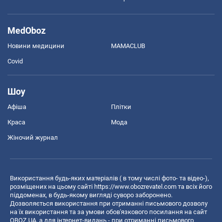
MedOboz
Новини медицини
MAMACLUB
Covid
Шоу
Афіша
Плітки
Краса
Мода
Жіночий журнал
Використання будь-яких матеріалів ( в тому числі фото- та відео-),
розміщених на цьому сайті
https://www.obozrevatel.com
та всіх його
піддоменах, в будь-якому вигляді суворо заборонено.
Дозволяється використання при отриманні письмового дозволу
на їх використання та за умови обов'язкового посилання на сайт
OBOZ.UA, а для інтернет-видань - при отриманні письмового