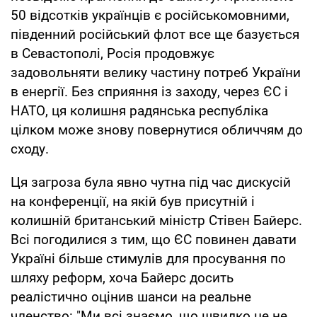
50 відсотків українців є російськомовними,
південний російський флот все ще базується
в Севастополі, Росія продовжує
задовольняти велику частину потреб України
в енергії. Без сприяння із заходу, через ЄС і
НАТО, ця колишня радянська республіка
цілком може знову повернутися обличчям до
сходу.
Ця загроза була явно чутна під час дискусій
на конференції, на якій був присутній і
колишній британський міністр Стівен Байерс.
Всі погодилися з тим, що ЄС повинен давати
Україні більше стимулів для просування по
шляху реформ, хоча Байерс досить
реалістично оцінив шанси на реальне
членство: "Ми всі знаємо, що швидко це не