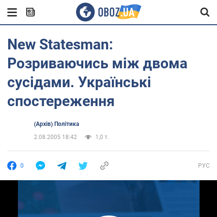
New Statesman:
Розриваючись між двома
сусідами. Українські
спостереження
(Архів) Політика
2.08.2005 18:42
1,0 т.
0
РУС