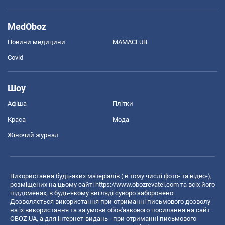
MedOboz
Новини медицини
MAMACLUB
Covid
Шоу
Афіша
Плітки
Краса
Мода
Жіночий журнал
Використання будь-яких матеріалів ( в тому числі фото- та відео-),
розміщених на цьому сайті
https://www.obozrevatel.com
та всіх його
піддоменах, в будь-якому вигляді суворо заборонено.
Дозволяється використання при отриманні письмового дозволу
на їх використання та за умови обов'язкового посилання на сайт
OBOZ.UA, а для інтернет-видань - при отриманні письмового