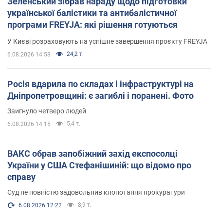
Зеленський зібрав нараду щодо підготовки
української балістики та антибалістичної
програми FREYJA: які рішення готуються
У Києві розраховують на успішне завершення проєкту FREYJA
24,2 т.
6.08.2026 14:58
Росія вдарила по складах і інфраструктурі на
Дніпропетровщині: є загиблі і поранені. Фото
Заигнуло четверо людей
5,4 т.
6.08.2026 14:15
ВАКС обрав запобіжний захід експосолці
України у США Стефанішиній: що відомо про
справу
Суд не повністю задовольнив клопотання прокуратури
8,9 т.
6.08.2026 12:22