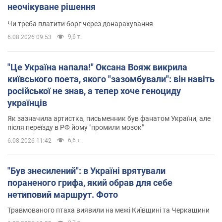
неочікуване рішення
Чи треба платити борг через донарахування
9,6 т.
6.08.2026 09:53
"Це Україна напала!" Оксана Вояж викрила
київського поета, якого "зазомбували": він навіть
російської не знав, а тепер хоче геноциду
українців
Як зазначила артистка, письменник був фанатом України, але
після переїзду в РФ йому "промили мозок"
6,6 т.
6.08.2026 11:42
"Був знесилений": в Україні врятували
пораненого грифа, який обрав для себе
нетиповий маршрут. Фото
Травмованого птаха виявили на межі Київщині та Черкащини