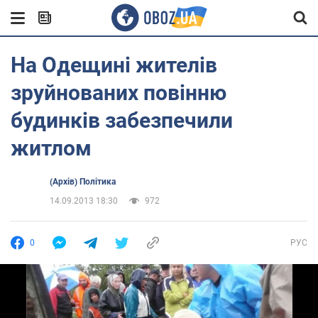
На Одещині жителів
зруйнованих повінню
будинків забезпечили
житлом
(Архів) Політика
14.09.2013 18:30
972
0
РУС