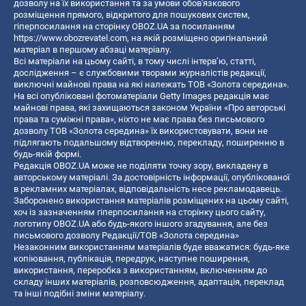
дозволу на їх використання та за умови обов'язкового
розміщення прямого, відкритого для пошукових систем,
гіперпосилання на сторінку OBOZ.UA за посиланням
https://www.obozrevatel.com
, на якій розміщено оригінальний
матеріал в першому абзаці матеріалу.
Всі матеріали на цьому сайті, в тому числі інтерв’ю, статті,
дослідження – є службовими творами журналістів редакції,
виключні майнові права на які належать ТОВ «Золота середина».
На всі опубліковані фотоматеріали Getty Images редакція має
майнові права, які захищаються законом України «Про авторські
права та суміжні права», ніхто не має права без письмового
дозволу ТОВ «Золота середина» їх використовувати, вони не
підлягають подальшому відтворенню, перекладу, поширенню в
будь-якій формі.
Редакція OBOZ.UA може не поділяти точку зору, викладену в
авторському матеріалі. За достовірність інформації, опублікованої
в рекламних матеріалах, відповідальність несе рекламодавець.
Заборонено використання матеріалів розміщених на цьому сайті,
хоч із зазначенням гіперпосилання на сторінку цього сайту,
логотипу OBOZ.UA або будь-якого іншого згадування, але без
письмового дозволу Редакції/ТОВ «Золота середина»
Незаконним використанням матеріалів буде вважатися: будь-яке
копiювання, публiкацiя, передрук, наступне поширення,
використання, переробка з використанням, включенням до
складу інших матеріалів, розповсюдження, адаптація, переклад
та інші подібні зміни матеріалу.