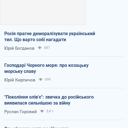
Росія прагне деморалізувати український
тил. Що варто собі нагадати
Юрій Богданов
687
Господарі Чорного моря: про козацьку
морську славу
Юрій Кирпичов
699
"Покоління олів'є": звичка до російського
виявилася сильнішою за війну
Руслан Горовий
3,4 т.