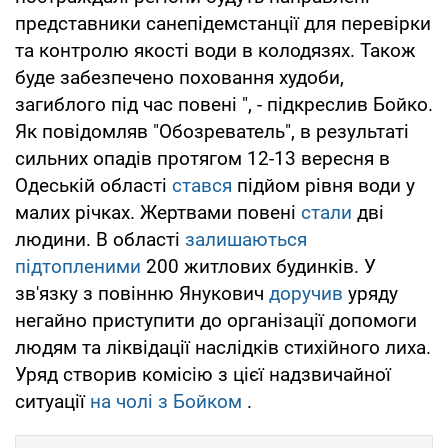
представники санепідемстанції для перевірки
та контролю якості води в колодязях. Також
буде забезпечено поховання худоби,
загиблого під час повені ", - підкреслив Бойко.
Як повідомляв "Обозреватель", в результаті
сильних опадів протягом 12-13 вересня в
Одеській області
стався
підйом рівня води у
малих річках. Жертвами повені
стали
дві
людини. В області
залишаються
підтопленими
200 житлових будинків. У
зв'язку з повінню Янукович
доручив
уряду
негайно приступити до організації допомоги
людям та ліквідації наслідків стихійного лиха.
Уряд створив комісію з цієї надзвичайної
ситуації
на чолі з Бойком
.