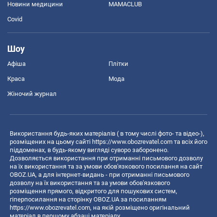
Новини медицини
MAMACLUB
Covid
Шоу
Афіша
Плітки
Краса
Мода
Жіночий журнал
Використання будь-яких матеріалів ( в тому числі фото- та відео-),
розміщених на цьому сайті
https://www.obozrevatel.com
та всіх його
піддоменах, в будь-якому вигляді суворо заборонено.
Дозволяється використання при отриманні письмового дозволу
на їх використання та за умови обов'язкового посилання на сайт
OBOZ.UA, а для інтернет-видань - при отриманні письмового
дозволу на їх використання та за умови обов'язкового
розміщення прямого, відкритого для пошукових систем,
гіперпосилання на сторінку OBOZ.UA за посиланням
https://www.obozrevatel.com
, на якій розміщено оригінальний
матеріал в першому абзаці матеріалу.