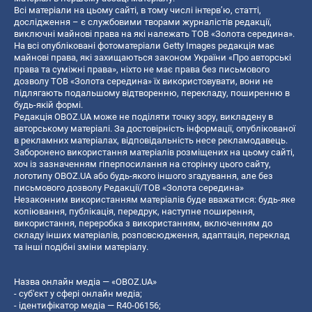
Всі матеріали на цьому сайті, в тому числі інтерв’ю, статті,
дослідження – є службовими творами журналістів редакції,
виключні майнові права на які належать ТОВ «Золота середина».
На всі опубліковані фотоматеріали Getty Images редакція має
майнові права, які захищаються законом України «Про авторські
права та суміжні права», ніхто не має права без письмового
дозволу ТОВ «Золота середина» їх використовувати, вони не
підлягають подальшому відтворенню, перекладу, поширенню в
будь-якій формі.
Редакція OBOZ.UA може не поділяти точку зору, викладену в
авторському матеріалі. За достовірність інформації, опублікованої
в рекламних матеріалах, відповідальність несе рекламодавець.
Заборонено використання матеріалів розміщених на цьому сайті,
хоч із зазначенням гіперпосилання на сторінку цього сайту,
логотипу OBOZ.UA або будь-якого іншого згадування, але без
письмового дозволу Редакції/ТОВ «Золота середина»
Незаконним використанням матеріалів буде вважатися: будь-яке
копiювання, публiкацiя, передрук, наступне поширення,
використання, переробка з використанням, включенням до
складу інших матеріалів, розповсюдження, адаптація, переклад
та інші подібні зміни матеріалу.
Назва онлайн медіа — «OBOZ.UA»
- суб'єкт у сфері онлайн медіа;
- ідентифікатор медіа — R40-06156;