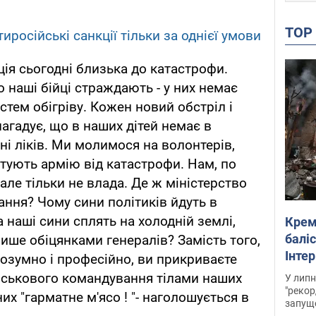
TO
иросійські санкції тільки за однієї умови
ація сьогодні близька до катастрофи.
о наші бійці страждають - у них немає
истем обігріву. Кожен новий обстріл і
агадує, що в наших дітей немає в
, ні ліків. Ми молимося на волонтерів,
тують армію від катастрофи. Нам, по
 але тільки не влада. Де ж міністерство
ння? Чому сини політиків йдуть в
а наші сини сплять на холодній землі,
Крем
баліс
ише обіцянками генералів? Замість того,
Інте
озумно і професійно, ви прикриваєте
йськового командування тілами наших
У липн
"рекор
них "гарматне м'ясо ! "- наголошується в
запуще