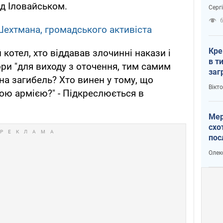
зне
ід Іловайськом.
Серг
рак
ехтмана, громадського активіста
Кре
 котел, хто віддавав злочинні накази і
в т
ори "для виходу з оточення, тим самим
заг
на загибель? Хто винен у тому, що
лог
Вікт
шою армією?" - Підкреслюється в
Мер
схо
пос
укр
Олек