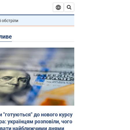
і обстріли
ливе
и "готуються" до нового курсу
ра: українцям розповіли, чого
увати найближчими днями