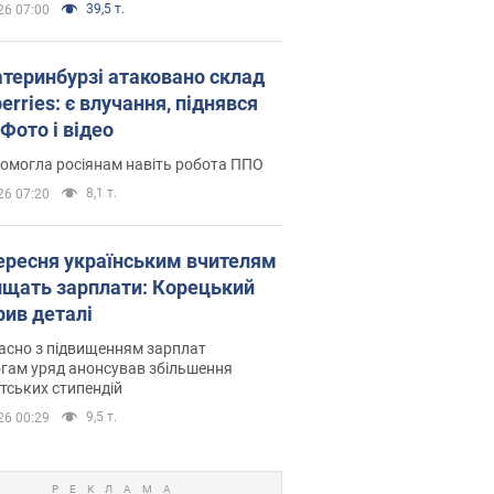
39,5 т.
26 07:00
атеринбурзі атаковано склад
erries: є влучання, піднявся
Фото і відео
омогла росіянам навіть робота ППО
8,1 т.
26 07:20
вересня українським вчителям
ищать зарплати: Корецький
рив деталі
асно з підвищенням зарплат
гам уряд анонсував збільшення
тських стипендій
9,5 т.
26 00:29