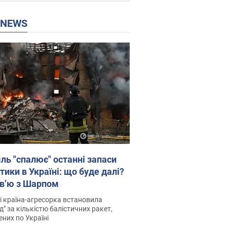
P NEWS
ль "спалює" останні запаси
тики в Україні: що буде далі?
рв’ю з Шарпом
і країна-агресорка встановила
д" за кількістю балістичних ракет,
них по Україні