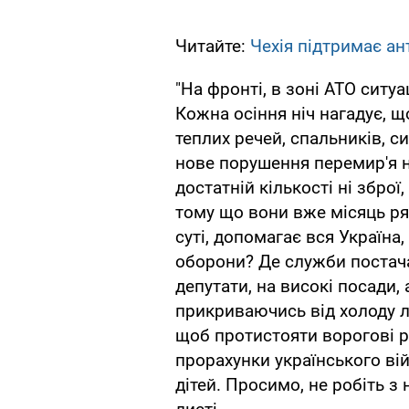
Читайте:
Чехія підтримає ант
"На фронті, в зоні АТО ситу
Кожна осіння ніч нагадує, щ
теплих речей, спальників, с
нове порушення перемир'я н
достатній кількості ні зброї
тому що вони вже місяць ря
суті, допомагає вся Україна,
оборони? Де служби постача
депутати, на високі посади, 
прикриваючись від холоду л
щоб протистояти ворогові р
прорахунки українського ві
дітей. Просимо, не робіть з 