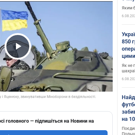
Яким б
6.08.20
Укра
850 г
опера
Play Video
цими
Як не 
шахра
6.08.20
Найд
футб
заби
на 10
сі головного — підпишіться на Новини на
Віде
Поєдин
Польщ