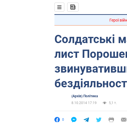
Герої вій
Солдатські м
лист Порошен
звинувативш
бездіяльност
(Архів) Політика
8.10.2014 17:19
5,1 т.
0