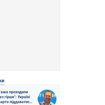
ки
 вже проходили
ез гірше": Україні
варто піддаватися