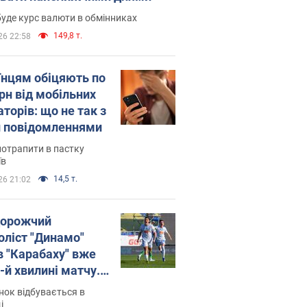
уде курс валюти в обмінниках
149,8 т.
26 22:58
їнцям обіцяють по
рн від мобільних
торів: що не так з
 повідомленнями
потрапити в пастку
їв
14,5 т.
26 21:02
орожчий
оліст "Динамо"
в "Карабаху" вже
-й хвилині матчу.
о
ок відбувається в
і