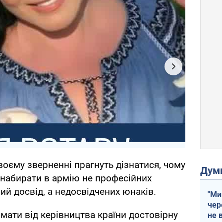
воєму зверненні прагнуть дізнатися, чому
Дум
набирати в армію не професійних
ий досвід, а недосвідчених юнаків.
"Ми
чер
имати від керівництва країни достовірну
не 