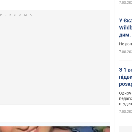
7.08.20
У Єк
Wildb
дим. 
Не доп
7.08.20
З 1 
підв
розк
Одноч
педаго
студен
7.08.20