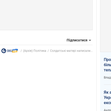
Підписатися
(Архів) Політика
Солдатські матері написали...
Про
біл
теп
від
Влад
у К
Як 
Укр
екс
наф
Андр