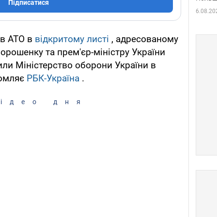
Підписатися
6.08.20
ів АТО в
відкритому листі
, адресованому
орошенку та прем'єр-міністру України
ли Міністерство оборони України в
домляє
РБК-Україна
.
ідео дня