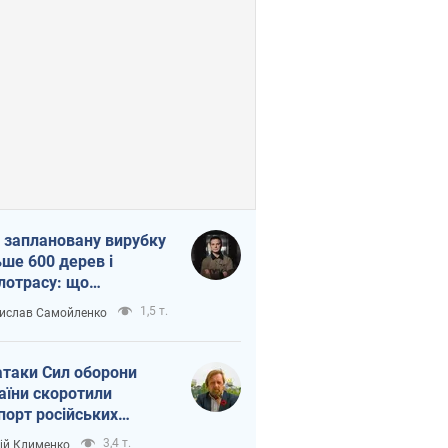
 заплановану вирубку
ьше 600 дерев і
лотрасу: що
бувається на Теремках
1,5 т.
ислав Самойленко
иєві
атаки Сил оборони
аїни скоротили
порт російських
топродуктів
3,4 т.
ій Клименко