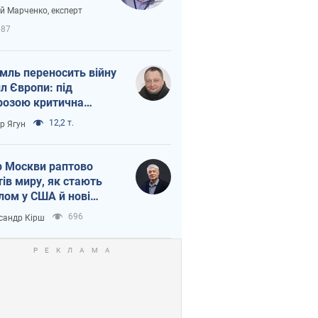
вірі через
ій Марченко, експерт
етний терор
687
мль переносить війну
ил Європи: під
розою критична
істика
12,2 т.
ор Ягун
 Москви раптово
тів миру, як стають
лом у США й нові
аїнські топ-рейтинги
696
сандр Кірш