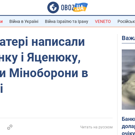
ни
Війна в Україні
Війна Ізраїлю та Ірану
VENETO
Російськ
Важ
атері написали
ку і Яценюку,
и Міноборони в
і
Банк
дола
Читать на русском
очік