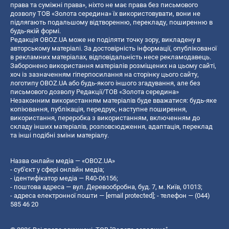
права та суміжні права», ніхто не має права без письмового
дозволу ТОВ «Золота середина» їх використовувати, вони не
підлягають подальшому відтворенню, перекладу, поширенню в
будь-якій формі.
Редакція OBOZ.UA може не поділяти точку зору, викладену в
авторському матеріалі. За достовірність інформації, опублікованої
в рекламних матеріалах, відповідальність несе рекламодавець.
Заборонено використання матеріалів розміщених на цьому сайті,
хоч із зазначенням гіперпосилання на сторінку цього сайту,
логотипу OBOZ.UA або будь-якого іншого згадування, але без
письмового дозволу Редакції/ТОВ «Золота середина»
Незаконним використанням матеріалів буде вважатися: будь-яке
копiювання, публiкацiя, передрук, наступне поширення,
використання, переробка з використанням, включенням до
складу інших матеріалів, розповсюдження, адаптація, переклад
та інші подібні зміни матеріалу.
Назва онлайн медіа — «OBOZ.UA»
- суб'єкт у сфері онлайн медіа;
- ідентифікатор медіа — R40-06156;
- поштова адреса — вул. Деревообробна, буд. 7, м. Київ, 01013;
- адреса електронної пошти —
[email protected]
; - телефон — (044)
585 46 20