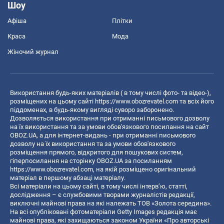
Шоу
Афіша
Плітки
Краса
Мода
Жіночий журнал
Використання будь-яких матеріалів ( в тому числі фото- та відео-),
розміщених на цьому сайті
https://www.obozrevatel.com
та всіх його
піддоменах, в будь-якому вигляді суворо заборонено.
Дозволяється використання при отриманні письмового дозволу
на їх використання та за умови обов'язкового посилання на сайт
OBOZ.UA, а для інтернет-видань - при отриманні письмового
дозволу на їх використання та за умови обов'язкового
розміщення прямого, відкритого для пошукових систем,
гіперпосилання на сторінку OBOZ.UA за посиланням
https://www.obozrevatel.com
, на якій розміщено оригінальний
матеріал в першому абзаці матеріалу.
Всі матеріали на цьому сайті, в тому числі інтерв’ю, статті,
дослідження – є службовими творами журналістів редакції,
виключні майнові права на які належать ТОВ «Золота середина».
На всі опубліковані фотоматеріали Getty Images редакція має
майнові права, які захищаються законом України «Про авторські