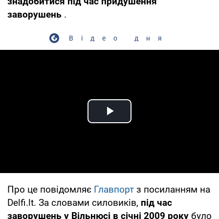
знадобитися під час придушення
заворушень
.
Відео дня
Play Video
Про це повідомляє
Главпорт
з посиланням на
Delfi.lt. За словами силовиків,
під час
заворушень у Вільнюсі в січні 2009 року
було