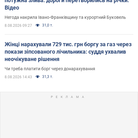
потужна злива: дороги перетворились на річки.
Відео
Негода накрила Івано-Франківщину та курортний Буковель
31,0 т.
8.08.2026 09:27
Жінці нарахували 729 тис. грн боргу за газ через
покази зіпсованого лічильника: суддя ухвалив
неочікуване рішення
Чи треба платити борг через донарахування
31,3 т.
8.08.2026 14:43