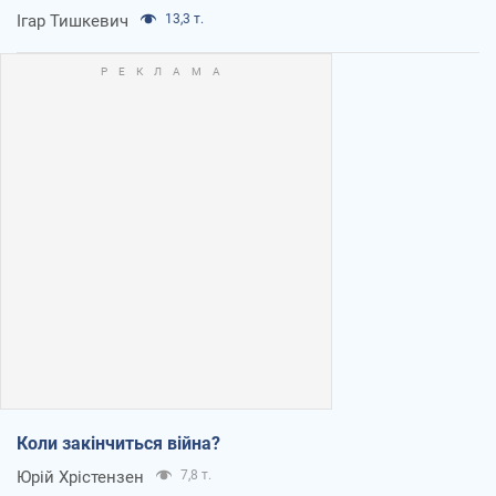
Ігар Тишкевич
13,3 т.
Коли закінчиться війна?
Юрій Хрістензен
7,8 т.