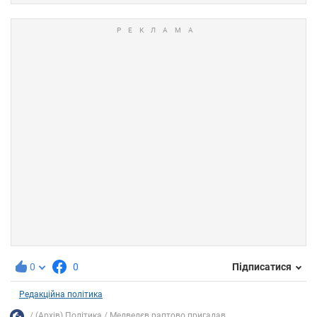
0
0
Підписатися
Редакційна політика
(Архів) Політика
Медведєв раптово пригадав...