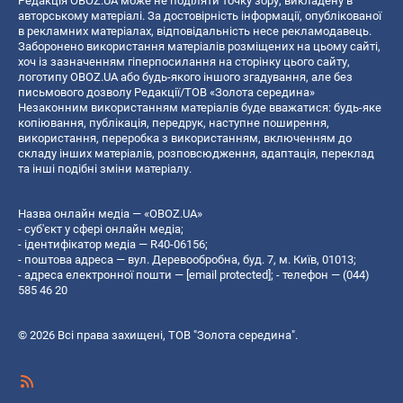
Редакція OBOZ.UA може не поділяти точку зору, викладену в
авторському матеріалі. За достовірність інформації, опублікованої
в рекламних матеріалах, відповідальність несе рекламодавець.
Заборонено використання матеріалів розміщених на цьому сайті,
хоч із зазначенням гіперпосилання на сторінку цього сайту,
логотипу OBOZ.UA або будь-якого іншого згадування, але без
письмового дозволу Редакції/ТОВ «Золота середина»
Незаконним використанням матеріалів буде вважатися: будь-яке
копiювання, публiкацiя, передрук, наступне поширення,
використання, переробка з використанням, включенням до
складу інших матеріалів, розповсюдження, адаптація, переклад
та інші подібні зміни матеріалу.
Назва онлайн медіа — «OBOZ.UA»
- суб'єкт у сфері онлайн медіа;
- ідентифікатор медіа — R40-06156;
- поштова адреса — вул. Деревообробна, буд. 7, м. Київ, 01013;
- адреса електронної пошти —
[email protected]
; - телефон — (044)
585 46 20
© 2026 Всі права захищені, ТОВ "Золота середина".