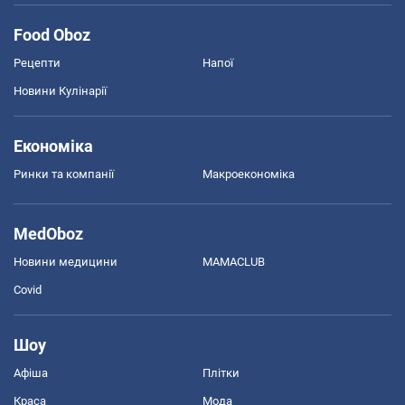
Food Oboz
Рецепти
Напої
Новини Кулінарії
Економіка
Ринки та компанії
Макроекономіка
MedOboz
Новини медицини
MAMACLUB
Covid
Шоу
Афіша
Плітки
Краса
Мода