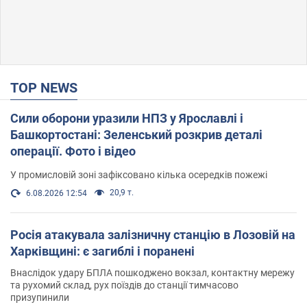
TOP NEWS
Сили оборони уразили НПЗ у Ярославлі і
Башкортостані: Зеленський розкрив деталі
операції. Фото і відео
У промисловій зоні зафіксовано кілька осередків пожежі
20,9 т.
6.08.2026 12:54
Росія атакувала залізничну станцію в Лозовій на
Харківщині: є загиблі і поранені
Внаслідок удару БПЛА пошкоджено вокзал, контактну мережу
та рухомий склад, рух поїздів до станції тимчасово
призупинили