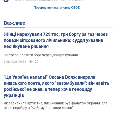
Повернутися на головну OBOZ
Важливе
Жінці нарахували 729 тис. грн боргу за газ через
покази зіпсованого лічильника: суддя ухвалив
неочікуване рішення
Чи треба платити борг через донарахування
5,0 т.
6.08.2026 09:53
"Це Україна напала!" Оксана Вояж викрила
київського поета, якого "зазомбували": він навіть
російської не знав, а тепер хоче геноциду
українців
Як зазначила артистка, письменник був фанатом України, але
після переїзду в РФ йому "промили мозок"