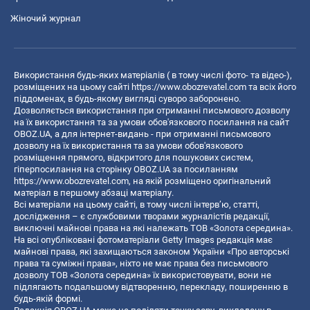
Жіночий журнал
Використання будь-яких матеріалів ( в тому числі фото- та відео-),
розміщених на цьому сайті
https://www.obozrevatel.com
та всіх його
піддоменах, в будь-якому вигляді суворо заборонено.
Дозволяється використання при отриманні письмового дозволу
на їх використання та за умови обов'язкового посилання на сайт
OBOZ.UA, а для інтернет-видань - при отриманні письмового
дозволу на їх використання та за умови обов'язкового
розміщення прямого, відкритого для пошукових систем,
гіперпосилання на сторінку OBOZ.UA за посиланням
https://www.obozrevatel.com
, на якій розміщено оригінальний
матеріал в першому абзаці матеріалу.
Всі матеріали на цьому сайті, в тому числі інтерв’ю, статті,
дослідження – є службовими творами журналістів редакції,
виключні майнові права на які належать ТОВ «Золота середина».
На всі опубліковані фотоматеріали Getty Images редакція має
майнові права, які захищаються законом України «Про авторські
права та суміжні права», ніхто не має права без письмового
дозволу ТОВ «Золота середина» їх використовувати, вони не
підлягають подальшому відтворенню, перекладу, поширенню в
будь-якій формі.