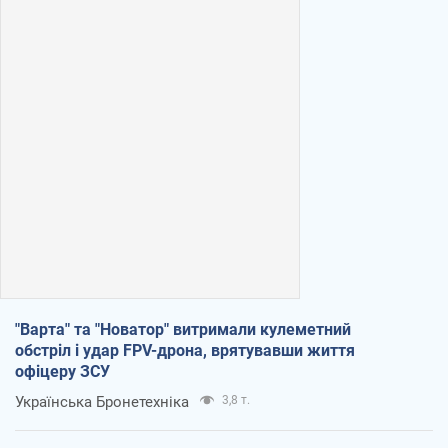
"Варта" та "Новатор" витримали кулеметний
обстріл і удар FPV-дрона, врятувавши життя
офіцеру ЗСУ
Українська Бронетехніка
3,8 т.