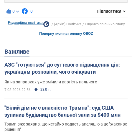
0
0
Підписатися
Редакційна політика
(Архів) Політика
Ющенко звільнив главу...
Повернутися на головну OBOZ
Важливе
АЗС "готуються" до суттєвого підвищення цін:
українцям розповіли, чого очікувати
Як на заправках уже змінили вартість пального
23,0 т.
7.08.2026 22:56
"Білий дім не є власністю Трампа": суд США
зупинив будівництво бальної зали за $400 млн
Трамп вже заявив, що негайно подасть апеляцію а це "жахливе
рішення"