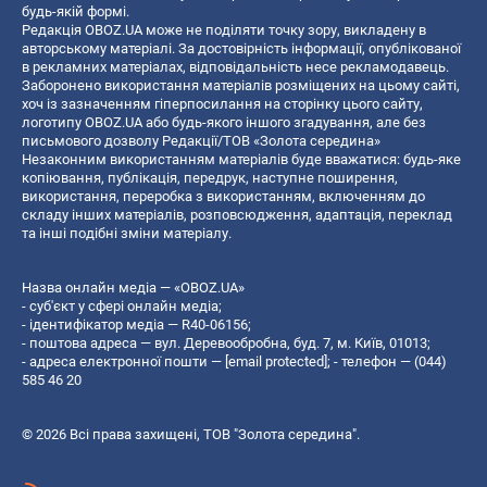
будь-якій формі.
Редакція OBOZ.UA може не поділяти точку зору, викладену в
авторському матеріалі. За достовірність інформації, опублікованої
в рекламних матеріалах, відповідальність несе рекламодавець.
Заборонено використання матеріалів розміщених на цьому сайті,
хоч із зазначенням гіперпосилання на сторінку цього сайту,
логотипу OBOZ.UA або будь-якого іншого згадування, але без
письмового дозволу Редакції/ТОВ «Золота середина»
Незаконним використанням матеріалів буде вважатися: будь-яке
копiювання, публiкацiя, передрук, наступне поширення,
використання, переробка з використанням, включенням до
складу інших матеріалів, розповсюдження, адаптація, переклад
та інші подібні зміни матеріалу.
Назва онлайн медіа — «OBOZ.UA»
- суб'єкт у сфері онлайн медіа;
- ідентифікатор медіа — R40-06156;
- поштова адреса — вул. Деревообробна, буд. 7, м. Київ, 01013;
- адреса електронної пошти —
[email protected]
; - телефон — (044)
585 46 20
© 2026 Всі права захищені, ТОВ "Золота середина".