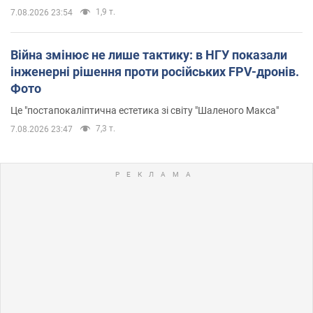
1,9 т.
7.08.2026 23:54
Війна змінює не лише тактику: в НГУ показали
інженерні рішення проти російських FPV-дронів.
Фото
Це "постапокаліптична естетика зі світу "Шаленого Макса"
7,3 т.
7.08.2026 23:47