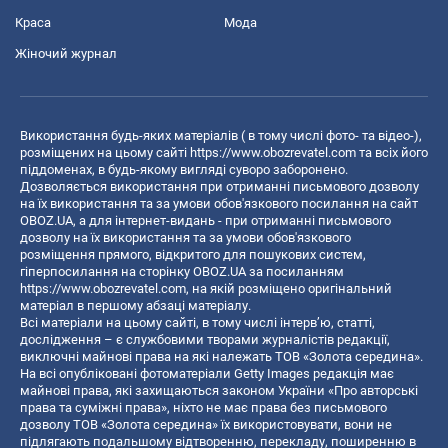
Краса
Мода
Жіночий журнал
Використання будь-яких матеріалів ( в тому числі фото- та відео-),
розміщених на цьому сайті
https://www.obozrevatel.com
та всіх його
піддоменах, в будь-якому вигляді суворо заборонено.
Дозволяється використання при отриманні письмового дозволу
на їх використання та за умови обов'язкового посилання на сайт
OBOZ.UA, а для інтернет-видань - при отриманні письмового
дозволу на їх використання та за умови обов'язкового
розміщення прямого, відкритого для пошукових систем,
гіперпосилання на сторінку OBOZ.UA за посиланням
https://www.obozrevatel.com
, на якій розміщено оригінальний
матеріал в першому абзаці матеріалу.
Всі матеріали на цьому сайті, в тому числі інтерв’ю, статті,
дослідження – є службовими творами журналістів редакції,
виключні майнові права на які належать ТОВ «Золота середина».
На всі опубліковані фотоматеріали Getty Images редакція має
майнові права, які захищаються законом України «Про авторські
права та суміжні права», ніхто не має права без письмового
дозволу ТОВ «Золота середина» їх використовувати, вони не
підлягають подальшому відтворенню, перекладу, поширенню в