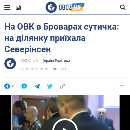
На ОВК в Броварах сутичка:
на ділянку приїхала
Северінсен
OBOZ.UA
(Архів) Політика
28.10.2012 18:10
1,5 т.
0
РУС