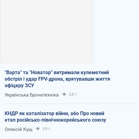
"Варта" та "Новатор" витримали кулеметний
обстріл і удар FPV-дрона, врятувавши життя
офіцеру ЗСУ
Українська Бронетехніка
3,8 т.
КНДР як каталізатор війни, або Про новий
етап російсько-північнокорейського союзу
Олексій Кущ
3,9 т.