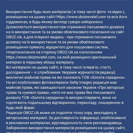
Використання будь-яких матеріалів ( в тому числі фото- та відео-),
розміщених на цьому сайті
https://www.obozrevatel.com
та всіх його
піддоменах, в будь-якому вигляді суворо заборонено.
Дозволяється використання при отриманні письмового дозволу
на їх використання та за умови обов'язкового посилання на сайт
OBOZ.UA, а для інтернет-видань - при отриманні письмового
дозволу на їх використання та за умови обов'язкового
розміщення прямого, відкритого для пошукових систем,
гіперпосилання на сторінку OBOZ.UA за посиланням
https://www.obozrevatel.com
, на якій розміщено оригінальний
матеріал в першому абзаці матеріалу.
Всі матеріали на цьому сайті, в тому числі інтерв’ю, статті,
дослідження – є службовими творами журналістів редакції,
виключні майнові права на які належать ТОВ «Золота середина».
На всі опубліковані фотоматеріали Getty Images редакція має
майнові права, які захищаються законом України «Про авторські
права та суміжні права», ніхто не має права без письмового
дозволу ТОВ «Золота середина» їх використовувати, вони не
підлягають подальшому відтворенню, перекладу, поширенню в
будь-якій формі.
Редакція OBOZ.UA може не поділяти точку зору, викладену в
авторському матеріалі. За достовірність інформації, опублікованої
в рекламних матеріалах, відповідальність несе рекламодавець.
Заборонено використання матеріалів розміщених на цьому сайті,
хоч із зазначенням гіперпосилання на сторінку цього сайту,