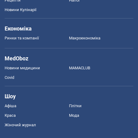
Рецепти
Напої
Новини Кулінарії
Економіка
Ринки та компанії
Макроекономіка
MedOboz
Новини медицини
MAMACLUB
Covid
Шоу
Афіша
Плітки
Краса
Мода
Жіночий журнал